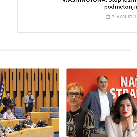
WASHINGTONA: Stop lažim
podmetanj
7. AVGUST 2