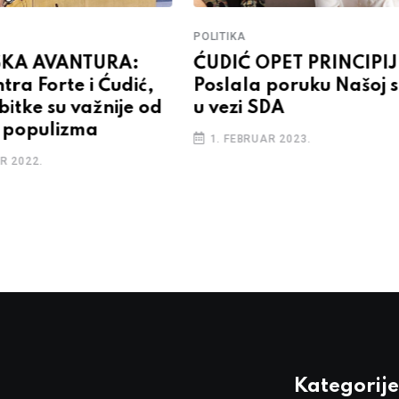
POLITIKA
SKA AVANTURA:
ĆUDIĆ OPET PRINCIPI
ntra Forte i Ćudić,
Poslala poruku Našoj s
itke su važnije od
u vezi SDA
g populizma
1. FEBRUAR 2023.
R 2022.
Kategorije