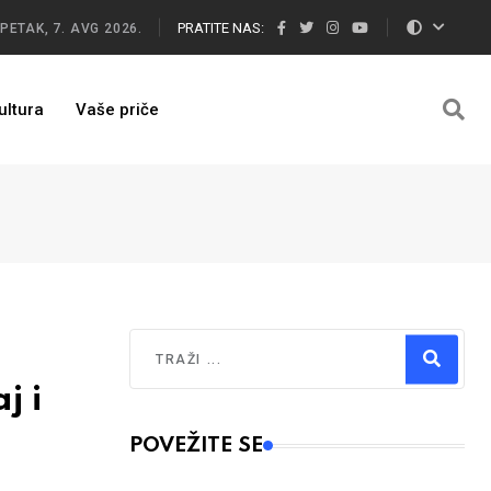
PRATITE NAS:
PETAK, 7. AVG 2026.
ultura
Vaše priče
Traži
j i
Type 2 or more characters for results.
POVEŽITE SE