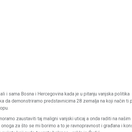
 ali i sama Bosna i Hercegovina kada je u pitanju vanjska politika
ka da demonstriramo predstavnicima 28 zemalja na koji način ti pr
ropu.
oramo zaustaviti taj maligni vanjski uticaj a onda raditi na našim
onoga za što se mi borimo a to je ravnopravnost i građana i kons