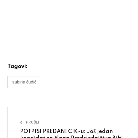
Tagovi:
sabina ćudić
PROŠLI
POTPISI PREDANI CIK-u: Još jedan