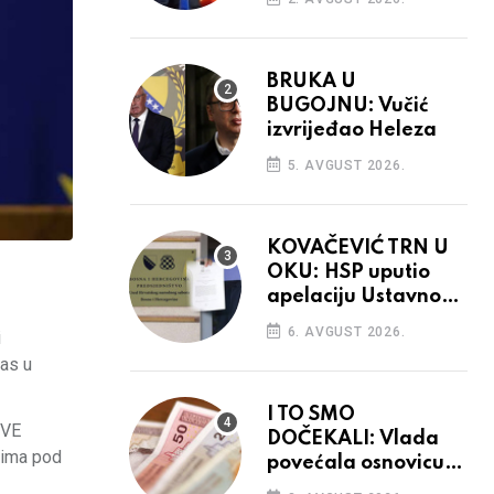
BRUKA U
BUGOJNU: Vučić
izvrijeđao Heleza
5. AVGUST 2026.
KOVAČEVIĆ TRN U
OKU: HSP uputio
apelaciju Ustavnom
sudu BiH
6. AVGUST 2026.
i
nas u
I TO SMO
SVE
DOČEKALI: Vlada
scima pod
povećala osnovicu
za obračun plaća