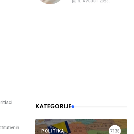
3. AVGUST 2026.
budžetskim
korisnicima
itisci
KATEGORIJE
titutivnih
POLITIKA
7138