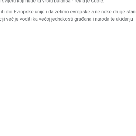
vijetu koji nude tu vrstu balansa - rekla je Ćudić.
iti dio Evropske unije i da želimo evropske a ne neke druge stan
ciji već je voditi ka većoj jednakosti građana i naroda te ukidanju