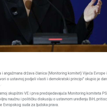
 i angažmana država članica (Monitoring komitet) Vijeća Evrope 
 o ustavnoj podjeli vlasti i demokratski principi" okupio je da
.
rnoj skupštini VE i prva predsjedavajuća Monitoring komiteta P
iljnu naučnu i političku diskusiju o ustavnom uređenju BiH, priti
de Evropskog suda za ljudska prava.