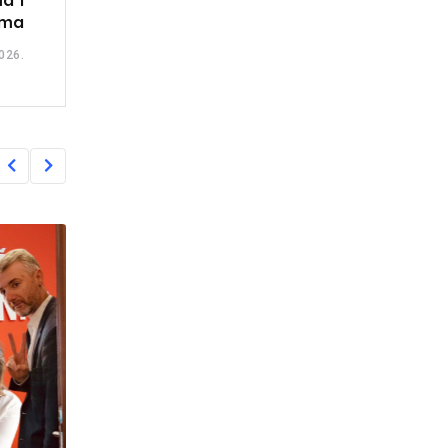
a i
ima
026.