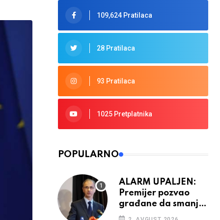
109,624 Pratilaca
28 Pratilaca
93 Pratilaca
1025 Pretplatnika
POPULARNO
ALARM UPALJEN:
Premijer pozvao
građane da smanje
potrošnju struje
2. AVGUST 2026.