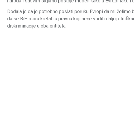
naroda i sasvim sigurno postoje modeli kako u Evropi tako i u s
Dodala je da je potrebno poslati poruku Evropi da mi želimo b
da se BiH mora kretati u pravcu koji neće voditi daljoj etnifika
diskriminacije u oba entiteta.