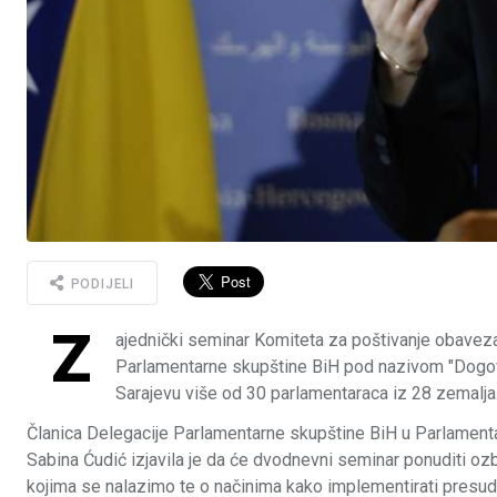
PODIJELI
Z
ajednički seminar Komiteta za poštivanje obaveza
Parlamentarne skupštine BiH pod nazivom "Dogovori
Sarajevu više od 30 parlamentaraca iz 28 zemalja
Članica Delegacije Parlamentarne skupštine BiH u Parlamenta
Sabina Ćudić izjavila je da će dvodnevni seminar ponuditi ozb
kojima se nalazimo te o načinima kako implementirati presu