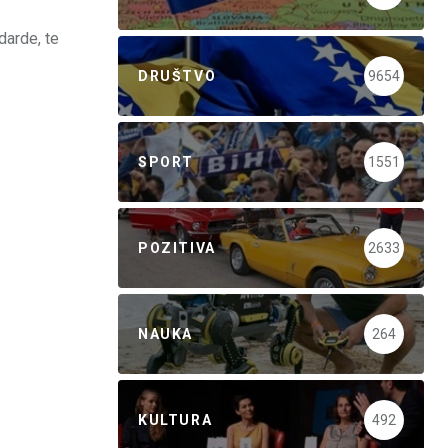
darde, te
DRUŠTVO
9654
SPORT
1551
POZITIVA
2633
NAUKA
264
KULTURA
492