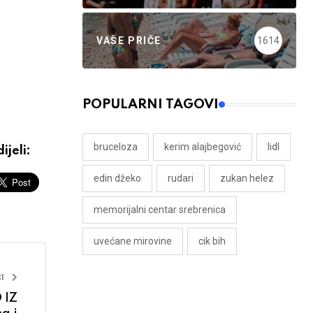
VAŠE PRIČE
1614
POPULARNI TAGOVI
bruceloza
kerim alajbegović
lidl
ijeli:
edin džeko
rudari
zukan helez
memorijalni centar srebrenica
uvećane mirovine
cik bih
I
 IZ