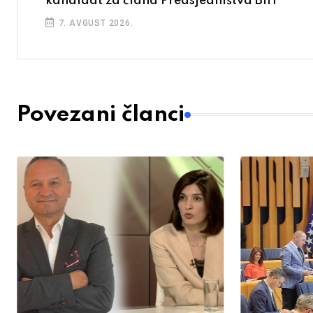
kandidat za člana Predsjedništva BiH
7. AVGUST 2026.
Povezani članci