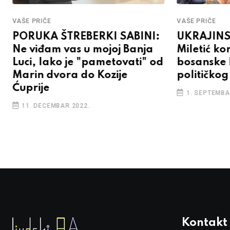
VAŠE PRIČE
VAŠE PRIČE
PORUKA ŠTREBERKI SABINI:
UKRAJIN
Ne viđam vas u mojoj Banja
Miletić ko
Luci, lako je "pametovati" od
bosanske b
Marin dvora do Kozije
političko
Ćuprije
1. SEPTEMBA
11. DECEMBAR 2022.
Kontakt