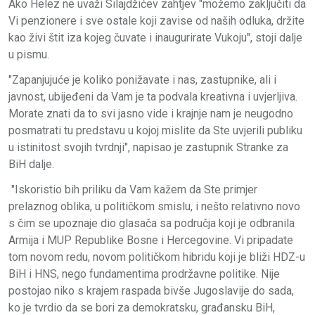
Ako Helez ne uvaži Silajdžićev zahtjev "možemo zaključiti da
Vi penzionere i sve ostale koji zavise od naših odluka, držite
kao živi štit iza kojeg čuvate i inaugurirate Vukoju", stoji dalje
u pismu.
"Zapanjujuće je koliko ponižavate i nas, zastupnike, ali i
javnost, ubijeđeni da Vam je ta podvala kreativna i uvjerljiva.
Morate znati da to svi jasno vide i krajnje nam je neugodno
posmatrati tu predstavu u kojoj mislite da Ste uvjerili publiku
u istinitost svojih tvrdnji", napisao je zastupnik Stranke za
BiH dalje.
"Iskoristio bih priliku da Vam kažem da Ste primjer
prelaznog oblika, u političkom smislu, i nešto relativno novo
s čim se upoznaje dio glasača sa područja koji je odbranila
Armija i MUP Republike Bosne i Hercegovine. Vi pripadate
tom novom redu, novom političkom hibridu koji je bliži HDZ-u
BiH i HNS, nego fundamentima prodržavne politike. Nije
postojao niko s krajem raspada bivše Jugoslavije do sada,
ko je tvrdio da se bori za demokratsku, građansku BiH,