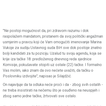
"Ne postoji mogućnost da, pri zdravom razumu i dok
raspolažem mandatom, pristanem da svoj politički angažman
usmjerim u pravcu koji će Vam omogućiti imenovanje Marina
Vukoje za sudiju Ustavnog suda BiH sve dok postoje znatno
bolji kandidati za tu poziciju. Uzalud tu svoju agendu, koja se
krije iza tačke 18. predloženog dnevnog reda sjednice
Komisije, pokušavate stopiti uz ostale (22) tačke. I formalno
Vas molim, iako znam da ovo nećete uvažiti, da tačku o
Poslovniku izdvojite", napisao je Silajdžić.
On najavljuje da ta odluka neće proći i da - zbog svih ostalih -
ne treba insistirati na nečemu što je osuđeno na neuspjeh i
zbog samo jedne tačke, žrtvovati sve ostalo.