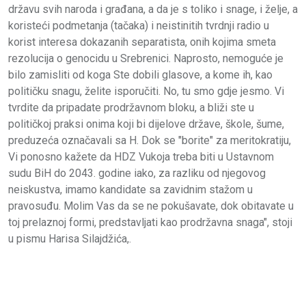
državu svih naroda i građana, a da je s toliko i snage, i želje, a
koristeći podmetanja (tačaka) i neistinitih tvrdnji radio u
korist interesa dokazanih separatista, onih kojima smeta
rezolucija o genocidu u Srebrenici. Naprosto, nemoguće je
bilo zamisliti od koga Ste dobili glasove, a kome ih, kao
političku snagu, želite isporučiti. No, tu smo gdje jesmo. Vi
tvrdite da pripadate prodržavnom bloku, a bliži ste u
političkoj praksi onima koji bi dijelove države, škole, šume,
preduzeća označavali sa H. Dok se "borite" za meritokratiju,
Vi ponosno kažete da HDZ Vukoja treba biti u Ustavnom
sudu BiH do 2043. godine iako, za razliku od njegovog
neiskustva, imamo kandidate sa zavidnim stažom u
pravosuđu. Molim Vas da se ne pokušavate, dok obitavate u
toj prelaznoj formi, predstavljati kao prodržavna snaga", stoji
u pismu Harisa Silajdžića,.