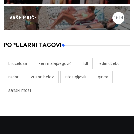
VAŠE PRIČE
1614
POPULARNI TAGOVI
bruceloza
kerim alajbegović
lidl
edin džeko
rudari
zukan helez
rite ugljevik
ginex
sanski most