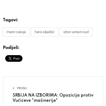
Tagovi:
marin vukoja
haris siljadžić
izbor ustavni sud
Podijeli:
PROŠLI
SRBIJA NA IZBORIMA: Opozicija protiv
Vučićeve "mašinerije"