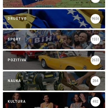
DRUŠTVO
9656
SPORT
1551
POZITIVA
2633
NAUKA
264
KULTURA
492