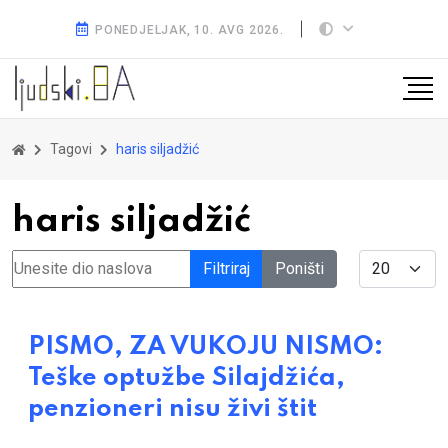
PONEDJELJAK, 10. AVG 2026.
Tagovi
haris siljadžić
haris siljadžić
Unesite dio naslova
Display #
Filtriraj
Poništi
PISMO, ZA VUKOJU NISMO:
Teške optužbe Silajdžića,
penzioneri nisu živi štit