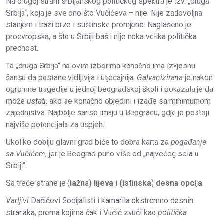
Na drugoj strani srbijanskog političkog spektra je tzv. „druga
Srbija“, koja je sve ono što Vučićeva – nije. Nije zadovoljna
stanjem i traži brze i suštinske promjene. Naglašeno je
proevropska, a što u Srbiji baš i nije neka velika politička
prednost.
Ta „druga Srbija“ na ovim izborima konačno ima izvjesnu
šansu da postane vidljivija i utjecajnija.
Galvanizirana
je nakon
ogromne tragedije u jednoj beogradskoj školi i pokazala je da
može
ustati
, ako se konačno objedini i izađe sa minimumom
zajedništva. Najbolje šanse imaju u Beogradu, gdje je postoji
najviše potencijala za uspjeh.
Ukoliko dobiju glavni grad biće to dobra karta za
pogađanje
sa Vučićem
, jer je Beograd puno više od „najvećeg sela u
Srbiji“.
Sa treće strane je (
lažna) lijeva i (istinska) desna opcija
.
Varljivi
Dačićevi Socijalisti i kamarila ekstremno desnih
stranaka, prema kojima čak i Vučić zvuči kao
politička