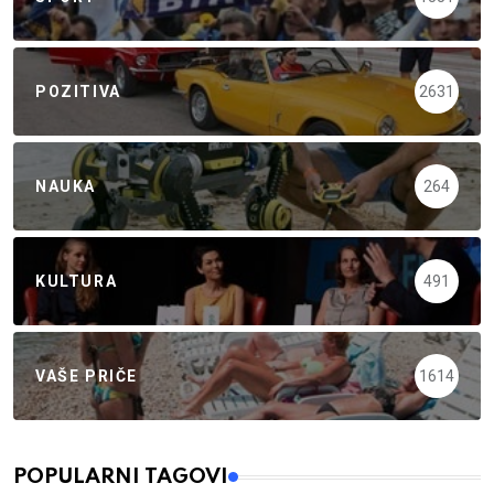
POZITIVA
2631
NAUKA
264
KULTURA
491
VAŠE PRIČE
1614
POPULARNI TAGOVI