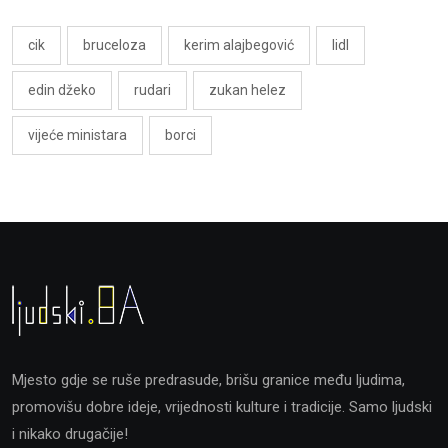
cik
bruceloza
kerim alajbegović
lidl
edin džeko
rudari
zukan helez
vijeće ministara
borci
Mjesto gdje se ruše predrasude, brišu granice među ljudima,
promovišu dobre ideje, vrijednosti kulture i tradicije. Samo ljudski
i nikako drugačije!