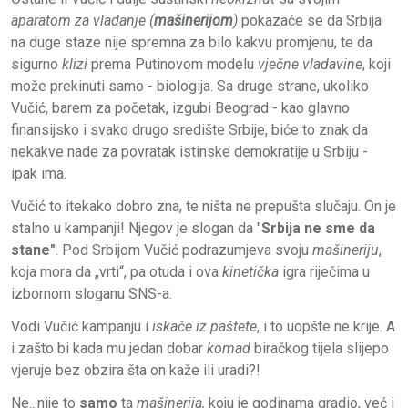
aparatom za vladanje (
mašinerijom
)
pokazaće se da Srbija
na duge staze nije spremna za bilo kakvu promjenu, te da
sigurno
klizi
prema Putinovom modelu
vječne vladavine
, koji
može prekinuti samo - biologija. Sa druge strane, ukoliko
Vučić, barem za početak, izgubi Beograd - kao glavno
finansijsko i svako drugo središte Srbije, biće to znak da
nekakve nade za povratak istinske demokratije u Srbiju -
ipak ima.
Vučić to itekako dobro zna, te ništa ne prepušta slučaju. On je
stalno u kampanji! Njegov je slogan da "
Srbija ne sme da
stane"
. Pod Srbijom Vučić podrazumjeva svoju
mašineriju
,
koja mora da „vrti“, pa otuda i ova
kinetička
igra riječima u
izbornom sloganu SNS-a.
Vodi Vučić kampanju i
iskače iz paštete
, i to uopšte ne krije. A
i zašto bi kada mu jedan dobar
komad
biračkog tijela slijepo
vjeruje bez obzira šta on kaže ili uradi?!
Ne...nije to
samo
ta
mašinerija,
koju je godinama gradio, već i