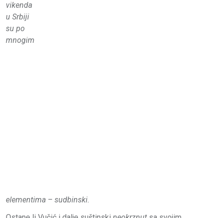
vikenda
u Srbiji
su po
mnogim
elementima – sudbinski.
Ostane li Vučić i dalje suštinski
neokrznut
sa svojim