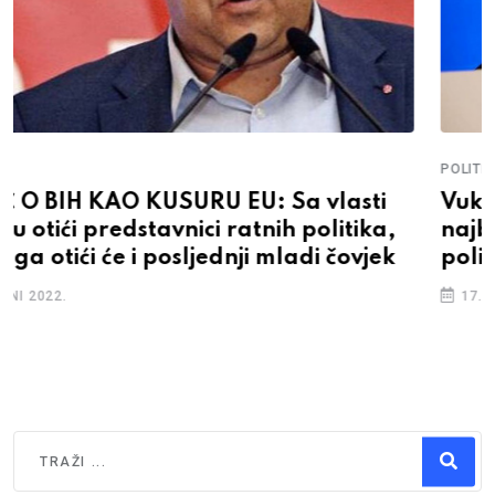
POLITIKA
Vuković: Dodik želi Gulag, olovka je
najbolje oružje protiv represije, vjerske
policije i stranačkog zapošljavanja
17. JUNI 2022.
Traži