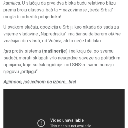
kamilica
. U slučaju da prva dva bloka budu relativno blizu
prema broju glasova, baš ta – nazovimo je „treća Srbija“ -
mogla bi odrediti pobjednika!
U svakom slučaju, opozicija u Srbiji, kao nikada do sada za
vrijeme vladavine „Naprednjaka“ ima šansu da barem
otkine
značajan dio vlasti, od Vučića, ali to neće biti lako.
Igra
protiv sistema (
mašinerije
) i na kraju će, po svemu
sudeći, morati sklapati vrlo neugodne saveze sa političkim
opcijama, koje su čak rigidnije i od SNS-a...samo nemaju
njegovu „prtljagu“.
Ajjjmooo, još jednom na izbore...bre!