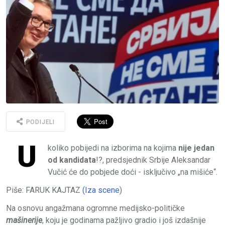
PODIJELI
U
koliko pobijedi na izborima na kojima
nije jedan
od kandidata
!?, predsjednik Srbije Aleksandar
Vučić će do pobjede doći - isključivo „na mišiće“.
Piše: FARUK KAJTAZ
(Iza scene
)
Na osnovu angažmana ogromne medijsko-političke
mašinerije
, koju je godinama pažljivo gradio i još izdašnije