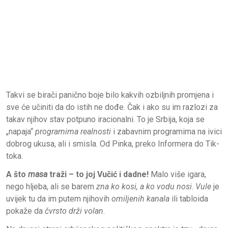
Takvi se birači panično boje bilo kakvih ozbiljnih promjena i
sve će učiniti da do istih ne dođe. Čak i ako su im razlozi za
takav njihov stav potpuno iracionalni. To je Srbija, koja se
„napaja“
programima realnosti
i zabavnim programima na ivici
dobrog ukusa, ali i smisla. Od Pinka, preko Informera do Tik-
toka.
A što
masa
traži – to joj Vučić i dadne!
Malo više igara,
nego hljeba, ali se barem
zna ko kosi, a ko vodu nosi
.
Vule
je
uvijek tu da im putem njihovih
omiljenih kanala
ili tabloida
pokaže da
čvrsto drži volan
.