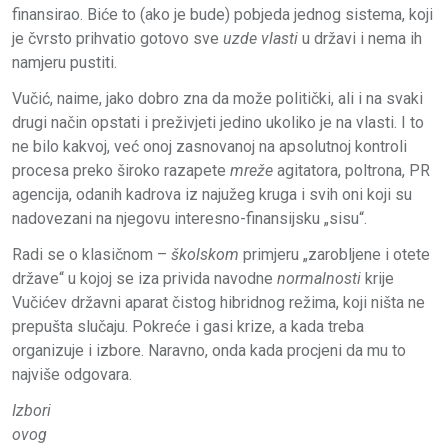
finansirao. Biće to (ako je bude) pobjeda jednog sistema, koji
je čvrsto prihvatio gotovo sve
uzde vlasti
u državi i nema ih
namjeru pustiti.
Vučić, naime, jako dobro zna da može politički, ali i na svaki
drugi način opstati i preživjeti jedino ukoliko je na vlasti. I to
ne bilo kakvoj, već onoj zasnovanoj na apsolutnoj kontroli
procesa preko široko razapete
mreže
agitatora, poltrona, PR
agencija, odanih kadrova iz najužeg kruga i svih oni koji su
nadovezani na njegovu interesno-finansijsku „sisu“.
Radi se o klasičnom –
školskom
primjeru „zarobljene i otete
države“ u kojoj se iza privida navodne
normalnosti
krije
Vučićev državni aparat čistog hibridnog režima, koji ništa ne
prepušta slučaju. Pokreće i gasi krize, a kada treba
organizuje i izbore. Naravno, onda kada procjeni da mu to
najviše odgovara.
Izbori
ovog