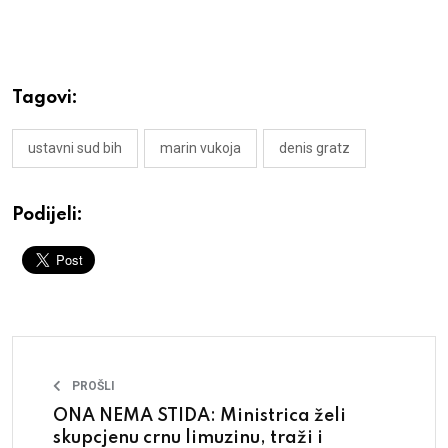
Tagovi:
ustavni sud bih
marin vukoja
denis gratz
Podijeli:
PROŠLI
ONA NEMA STIDA: Ministrica želi
skupcjenu crnu limuzinu, traži i