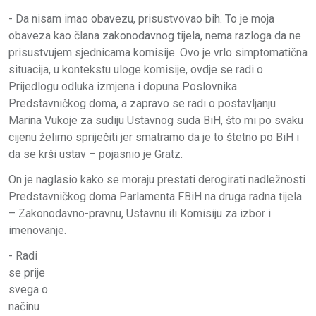
- Da nisam imao obavezu, prisustvovao bih. To je moja
obaveza kao člana zakonodavnog tijela, nema razloga da ne
prisustvujem sjednicama komisije. Ovo je vrlo simptomatična
situacija, u kontekstu uloge komisije, ovdje se radi o
Prijedlogu odluka izmjena i dopuna Poslovnika
Predstavničkog doma, a zapravo se radi o postavljanju
Marina Vukoje za sudiju Ustavnog suda BiH, što mi po svaku
cijenu želimo spriječiti jer smatramo da je to štetno po BiH i
da se krši ustav – pojasnio je Gratz.
On je naglasio kako se moraju prestati derogirati nadležnosti
Predstavničkog doma Parlamenta FBiH na druga radna tijela
– Zakonodavno-pravnu, Ustavnu ili Komisiju za izbor i
imenovanje.
- Radi
se prije
svega o
načinu