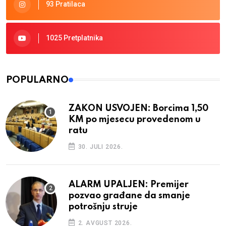
93 Pratilaca
1025 Pretplatnika
POPULARNO
ZAKON USVOJEN: Borcima 1,50
KM po mjesecu provedenom u
ratu
30. JULI 2026.
ALARM UPALJEN: Premijer
pozvao građane da smanje
potrošnju struje
2. AVGUST 2026.