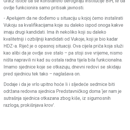
Gratz ističe da se konstantno derogiraju institucije BiH, te da
ovdje funkcionira samo pritisak javnosti.
- Apelujem da ne dođemo u situaciju u kojoj ćemo instalirati
Vukoju sa kvalifikacijama koje su daleko ispod onoga kakve
imaju drugi kandidati. Ima ih nekoliko koji su daleko
kvalitetniji i ozbiljniji kandidati od Vukoje, koji je bio kadar
HDZ-a. Riječ je o opasnoj situaciji. Ova cijela priča koja služi
kao alibi da je ovdje sve stalo – pa stoji sve vrijeme, nismo
ništa napravili ni kad su ostala radna tijela bila funkcionalna.
Imamo sjednice koje se otkazuju, dnevni redovi se skidaju
pred sjednicu tek tako – naglašava on.
Dodaje i da je vrlo upitno hoće li i sljedeće sedmice biti
održana redovna sjednica Predstavničkog doma ‘jer nam je
sutrašnja sjednica otkazana zbog kiše, iz sigurnosnih
razloga, prokišnjava krov’.