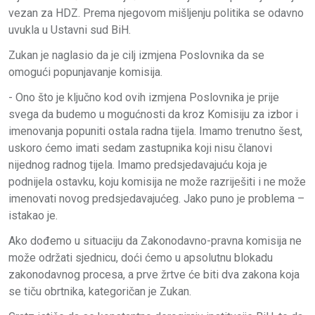
vezan za HDZ. Prema njegovom mišljenju politika se odavno
uvukla u Ustavni sud BiH.
Zukan je naglasio da je cilj izmjena Poslovnika da se
omogući popunjavanje komisija.
- Ono što je ključno kod ovih izmjena Poslovnika je prije
svega da budemo u mogućnosti da kroz Komisiju za izbor i
imenovanja popuniti ostala radna tijela. Imamo trenutno šest,
uskoro ćemo imati sedam zastupnika koji nisu članovi
nijednog radnog tijela. Imamo predsjedavajuću koja je
podnijela ostavku, koju komisija ne može razriješiti i ne može
imenovati novog predsjedavajućeg. Jako puno je problema –
istakao je.
Ako dođemo u situaciju da Zakonodavno-pravna komisija ne
može održati sjednicu, doći ćemo u apsolutnu blokadu
zakonodavnog procesa, a prve žrtve će biti dva zakona koja
se tiču obrtnika, kategoričan je Zukan.