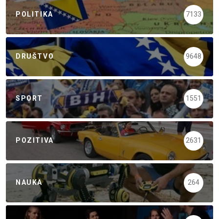
POLITIKA
7133
DRUŠTVO
9648
SPORT
1551
POZITIVA
2631
NAUKA
264