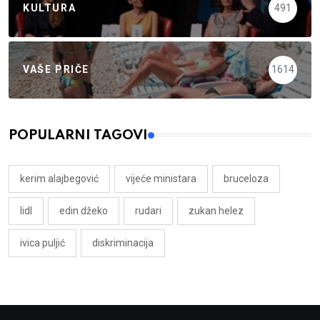
KULTURA
491
VAŠE PRIČE
1614
POPULARNI TAGOVI
kerim alajbegović
vijeće ministara
bruceloza
lidl
edin džeko
rudari
zukan helez
ivica puljić
diskriminacija