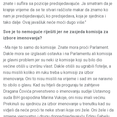
znate i suflira sa pozicije predsjedavajuće. Ja smatram da je
krajnje vrijeme da se te stvari raščiste makar da znamo ko
nam je predsjedavajući, ko predsjedava, koja je sjednica i
tako dalje. Ovaj javašluk neće moći dugo više."
Sve je to nemoguće riješiti jer ne zasjeda komisija za
izbore imenovanja?
-Ma nije to samo do komisije. Znate mora proći Parlament.
Dakle mora se izglasati ostavka i na Parlamentu ali komisija
je glavni problem jer su neki iz komisije koji su bilo dio
većine otišli u izvršnu vlast. Dakle otišli su ugrabili fotelje, a
nisu mislili koliko im ruku treba u komisiji za izbor
imenovanja. Oni to nisu mislili na vrijeme i sad im se naravno
to obilo o glavu. Kad su htjeli da proguraju te zahtjeve
Dragana Čovića prvenstveno o imenovanju sudije Ustavnog
suda BiH gospodina Marina Vukoje, oni nisu imali većinu.
Prekinuli su sjednicu za izbor imenovanje u trenutku kad su
vidjeli da neće proći te neke stvari koje oni žele. Oni žele i da
smjene vjerovatno i drugu dopredsjedavajuću Edinu Gabelu