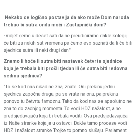
Nekako se logično postavlja da ako može Dom naroda
trebao bi sutra onda moći i Zastupnički dom?
-Vidjet ćemo u deset sati da ne preudiciramo dakle kolegij
će biti za nekih sat vremena pa ćemo evo saznati da li će biti
sjednica sutra ili neki drugi dan."
Znamo li hoće li sutra biti nastavak četvrte sjednice
koja je trebala biti prošli tjedan ili će sutra biti redovna
sedma sjednica?
"To se kod nas nikad ne zna, znate. Oni prekinu jednu
sjednicu započnu drugu, pa se vrate na onu, pa prekinu
ponovo tu četvrtu famoznu. Tako da kod nas se apsolutno ne
zna to do zadnjeg momenta. To vodi HDZ nažalost, a ne
predsjedavajuća koja bi trebala voditi. Ova predsjedavajuća
iz Naše stranke koja je u ostavci. Dakle tamo procese vodi
HDZ i nažalost stranke Trojke to pomno slušaju. Parlament