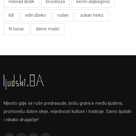
milorad dodik
bruceloza
kerim alajbegović
lidl
edin džeko
rudari
zukan helez
fk borac
damir mašić
Mjesto gdje se ruše predrasude, brišu granice među ljudima,
promovišu dobre ideje, vrijednosti kulture i tradicije. Samo ljudski
i nikako drugačije!