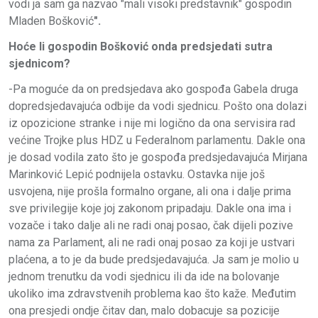
vodi ja sam ga nazvao "mali visoki predstavnik" gospodin
Mladen Bošković
".
Hoće li gospodin Bošković onda predsjedati sutra
sjednicom?
-Pa moguće da on predsjedava ako gospođa Gabela druga
dopredsjedavajuća odbije da vodi sjednicu. Pošto ona dolazi
iz opozicione stranke i nije mi logično da ona servisira rad
većine Trojke plus HDZ u Federalnom parlamentu. Dakle ona
je dosad vodila zato što je gospođa predsjedavajuća Mirjana
Marinković Lepić podnijela ostavku. Ostavka nije još
usvojena, nije prošla formalno organe, ali ona i dalje prima
sve privilegije koje joj zakonom pripadaju. Dakle ona ima i
vozače i tako dalje ali ne radi onaj posao, čak dijeli pozive
nama za Parlament, ali ne radi onaj posao za koji je ustvari
plaćena, a to je da bude predsjedavajuća. Ja sam je molio u
jednom trenutku da vodi sjednicu ili da ide na bolovanje
ukoliko ima zdravstvenih problema kao što kaže. Međutim
ona presjedi ondje čitav dan, malo dobacuje sa pozicije