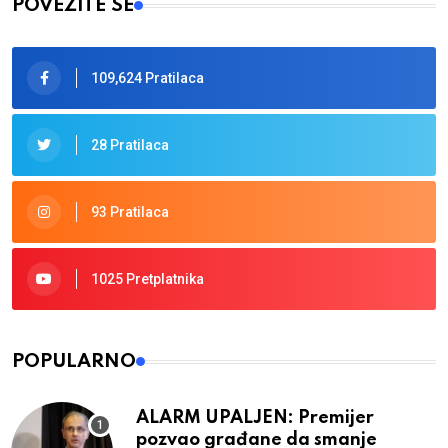
POVEŽITE SE
109,624 Pratilaca
28 Pratilaca
93 Pratilaca
1025 Pretplatnika
POPULARNO
ALARM UPALJEN: Premijer
pozvao građane da smanje