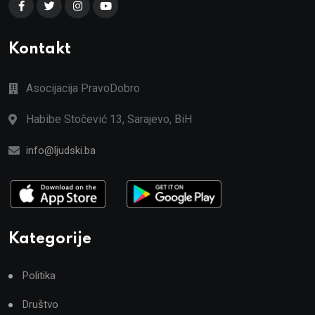
Kontakt
Asocijacija PravoDobro
Habibe Stočević 13, Sarajevo, BiH
info@ljudski.ba
Kategorije
Politika
Društvo