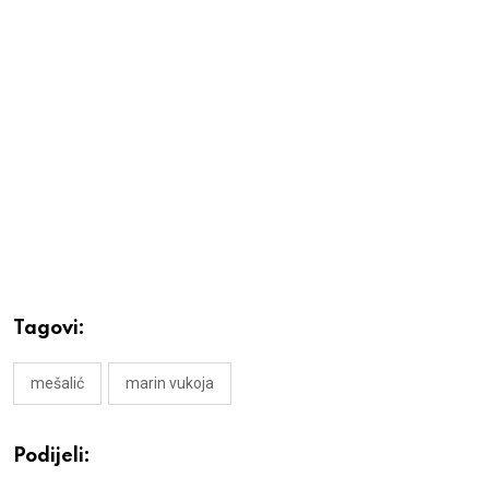
Tagovi:
mešalić
marin vukoja
Podijeli: