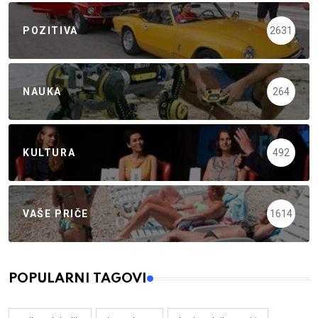
POZITIVA
2631
NAUKA
264
KULTURA
492
VAŠE PRIČE
1614
POPULARNI TAGOVI