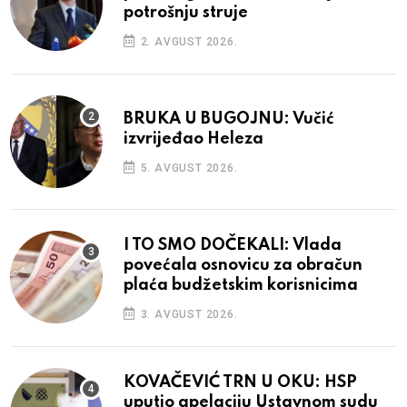
potrošnju struje
2. AVGUST 2026.
BRUKA U BUGOJNU: Vučić
izvrijeđao Heleza
5. AVGUST 2026.
I TO SMO DOČEKALI: Vlada
povećala osnovicu za obračun
plaća budžetskim korisnicima
3. AVGUST 2026.
KOVAČEVIĆ TRN U OKU: HSP
uputio apelaciju Ustavnom sudu