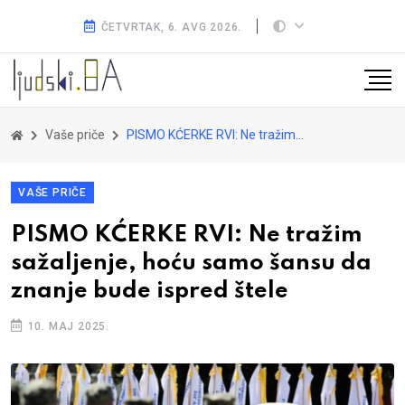
ČETVRTAK, 6. AVG 2026.
Vaše priče
PISMO KĆERKE RVI: Ne tražim sažaljenje, hoću samo šansu da znanje bude ispred štele
VAŠE PRIČE
PISMO KĆERKE RVI: Ne tražim
sažaljenje, hoću samo šansu da
znanje bude ispred štele
10. MAJ 2025.