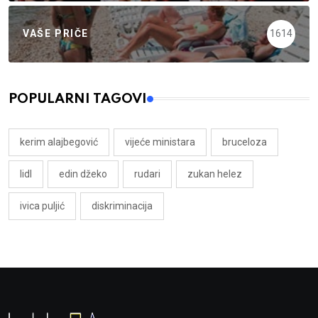
VAŠE PRIČE
1614
POPULARNI TAGOVI
kerim alajbegović
vijeće ministara
bruceloza
lidl
edin džeko
rudari
zukan helez
ivica puljić
diskriminacija