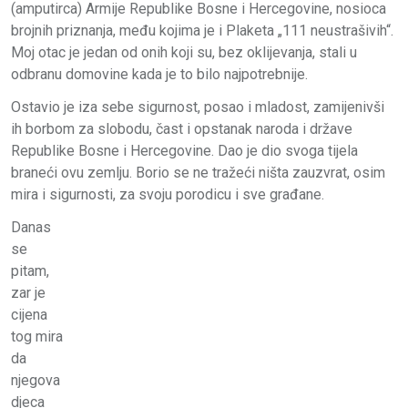
(amputirca) Armije Republike Bosne i Hercegovine, nosioca
brojnih priznanja, među kojima je i Plaketa „111 neustrašivih“.
Moj otac je jedan od onih koji su, bez oklijevanja, stali u
odbranu domovine kada je to bilo najpotrebnije.
Ostavio je iza sebe sigurnost, posao i mladost, zamijenivši
ih borbom za slobodu, čast i opstanak naroda i države
Republike Bosne i Hercegovine. Dao je dio svoga tijela
braneći ovu zemlju. Borio se ne tražeći ništa zauzvrat, osim
mira i sigurnosti, za svoju porodicu i sve građane.
Danas
se
pitam,
zar je
cijena
tog mira
da
njegova
djeca