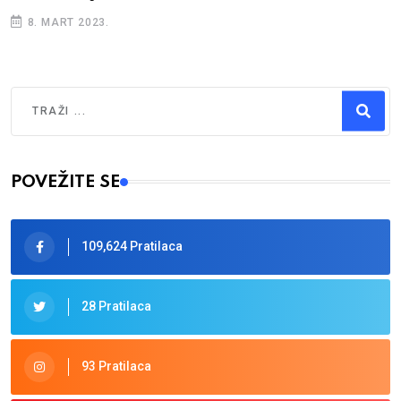
8. MART 2023.
Traži
Type 2 or more characters for results.
POVEŽITE SE
109,624 Pratilaca
28 Pratilaca
93 Pratilaca