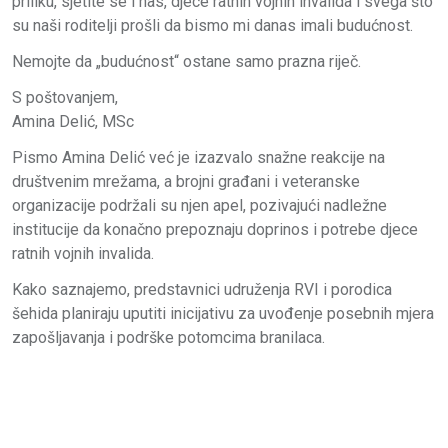
priliku, sjetite se i nas, djece ratnih vojnih invalida i svega što
su naši roditelji prošli da bismo mi danas imali budućnost.
Nemojte da „budućnost“ ostane samo prazna riječ.
S poštovanjem,
Amina Delić, MSc
Pismo Amina Delić već je izazvalo snažne reakcije na
društvenim mrežama, a brojni građani i veteranske
organizacije podržali su njen apel, pozivajući nadležne
institucije da konačno prepoznaju doprinos i potrebe djece
ratnih vojnih invalida.
Kako saznajemo, predstavnici udruženja RVI i porodica
šehida planiraju uputiti inicijativu za uvođenje posebnih mjera
zapošljavanja i podrške potomcima branilaca.