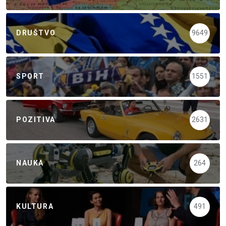
DRUŠTVO
9649
SPORT
1551
POZITIVA
2631
NAUKA
264
KULTURA
491