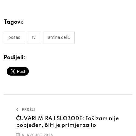
Tagovi:
posao
rvi
amina delić
Podijeli:
PROŠLI
ČUVARI MIRA I SLOBODE: Fašizam nije
pobjeđen, BiH je primjer za to
6. AVGUST 2026.