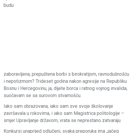
budu
zaboravljena, prepuštena borbi s birokratijom, ravnodušnošću
i nepotizmom? Trideset godina nakon agresije na Republiku
Bosnu i Hercegovinu, ja, dijete borca i ratnog vojnog invalida,
suočavam se sa surovom stvarnošću.
Iako sam obrazovana, iako sam sve svoje školovanje
završavala u rokovima, i iako sam Magistrica politologije –
smjer Upravljanje državom, vrata se neprestano zatvaraju.
Konkursi unaprijed odlučeni, svaka preporuka ima „jačeg