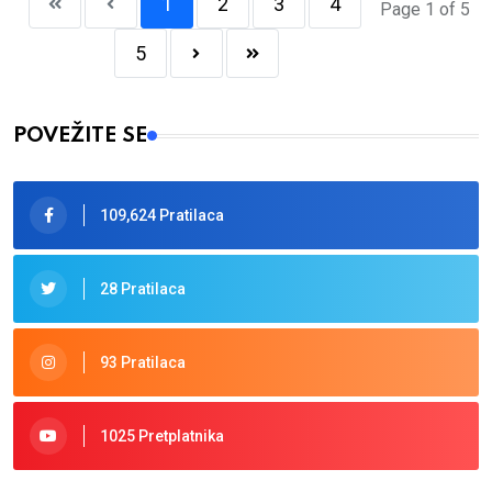
1
2
3
4
Page 1 of 5
5
POVEŽITE SE
109,624 Pratilaca
28 Pratilaca
93 Pratilaca
1025 Pretplatnika