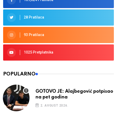
28 Pratilaca
93 Pratilaca
1025 Pretplatnika
POPULARNO
GOTOVO JE: Alajbegović potpisao
na pet godina
2. AVGUST 2026.