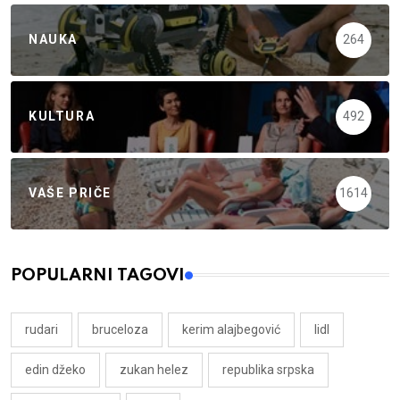
NAUKA
264
KULTURA
492
VAŠE PRIČE
1614
POPULARNI TAGOVI
rudari
bruceloza
kerim alajbegović
lidl
edin džeko
zukan helez
republika srpska