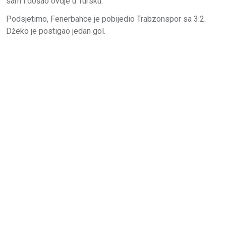
sam i došao ovdje u Tursku.”
Podsjetimo, Fenerbahce je pobijedio Trabzonspor sa 3:2.
Džeko je postigao jedan gol.