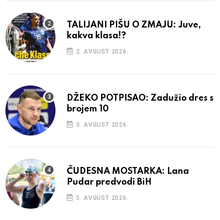
TALIJANI PIŠU O ZMAJU: Juve,
kakva klasa!?
2. AVGUST 2026.
DŽEKO POTPISAO: Zadužio dres s
brojem 10
3. AVGUST 2026.
ČUDESNA MOSTARKA: Lana
Pudar predvodi BiH
5. AVGUST 2026.