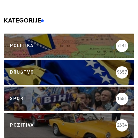
KATEGORIJE
POLITIKA
7141
DRUŠTVO
9657
SPORT
1551
POZITIVA
2634