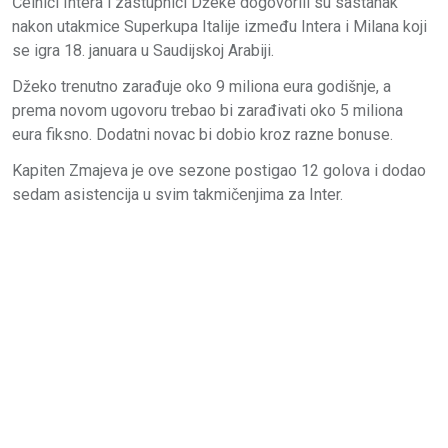
Čelnici Intera i zastupnici Džeke dogovorili su sastanak
nakon utakmice Superkupa Italije između Intera i Milana koji
se igra 18. januara u Saudijskoj Arabiji.
Džeko trenutno zarađuje oko 9 miliona eura godišnje, a
prema novom ugovoru trebao bi zarađivati oko 5 miliona
eura fiksno. Dodatni novac bi dobio kroz razne bonuse.
Kapiten Zmajeva je ove sezone postigao 12 golova i dodao
sedam asistencija u svim takmičenjima za Inter.