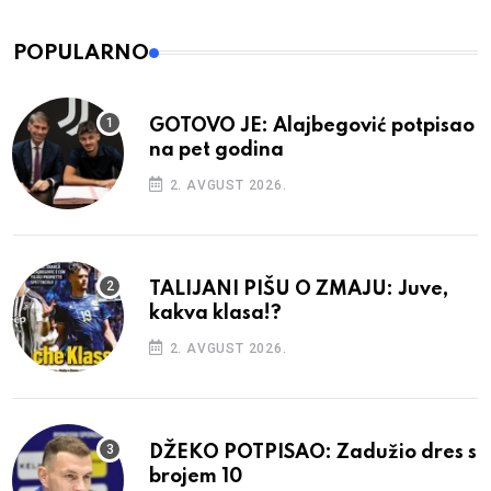
POPULARNO
GOTOVO JE: Alajbegović potpisao
na pet godina
2. AVGUST 2026.
TALIJANI PIŠU O ZMAJU: Juve,
kakva klasa!?
2. AVGUST 2026.
DŽEKO POTPISAO: Zadužio dres s
brojem 10