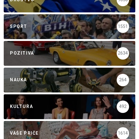
SPORT
1551
POZITIVA
2634
NAUKA
264
KULTURA
492
VAŠE PRIČE
1614