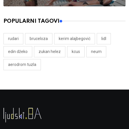
POPULARNI TAGOVI
rudari
bruceloza
kerim alajbegović
lidl
edin džeko
zukan helez
kcus
neum
aerodrom tuzla