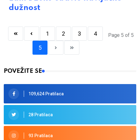
dužnost
1
2
3
4
Page 5 of 5
5
POVEŽITE SE
109,624 Pratilaca
28 Pratilaca
93 Pratilaca