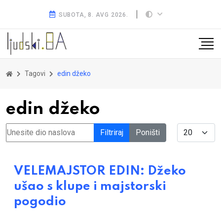
SUBOTA, 8. AVG 2026.
Tagovi
edin džeko
edin džeko
Unesite dio naslova
Display #
Filtriraj
Poništi
VELEMAJSTOR EDIN: Džeko
ušao s klupe i majstorski
pogodio