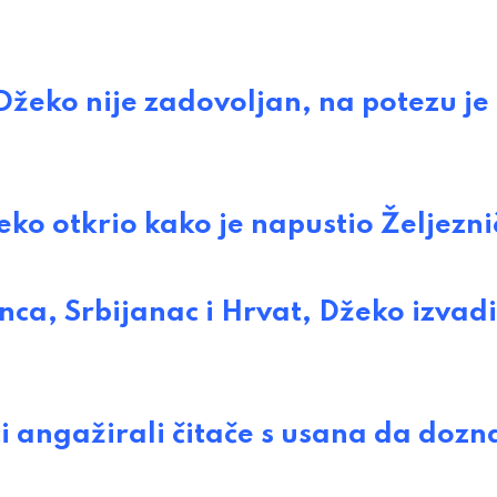
ko nije zadovoljan, na potezu je
 otkrio kako je napustio Željezni
ca, Srbijanac i Hrvat, Džeko izvad
ngažirali čitače s usana da dozna