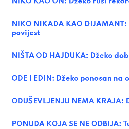
NIKO KAO ON: Džeko ruši rekord
NIKO NIKADA KAO DIJAMANT: Ed
povijest
NIŠTA OD HAJDUKA: Džeko dobio
ODE I EDIN: Džeko ponosan na 
ODUŠEVLJENJU NEMA KRAJA: Dž
PONUDA KOJA SE NE ODBIJA: Turs