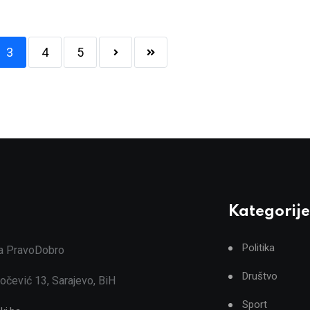
3
4
5
Kategorije
Politika
ja PravoDobro
Društvo
očević 13, Sarajevo, BiH
Sport