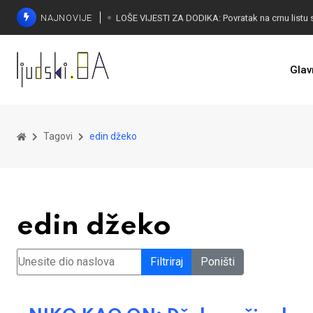
NAJNOVIJE
Glav
Tagovi
edin džeko
edin džeko
Unesite dio naslova
Filtriraj
Poništi