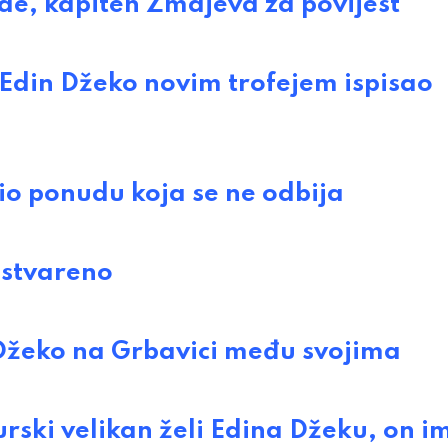
e, kapiten Zmajeva za povijest
in Džeko novim trofejem ispisao
 ponudu koja se ne odbija
ostvareno
eko na Grbavici među svojima
ki velikan želi Edina Džeku, on i