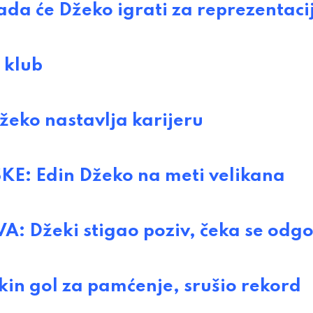
a će Džeko igrati za reprezentaci
 klub
eko nastavlja karijeru
: Edin Džeko na meti velikana
 Džeki stigao poziv, čeka se odg
n gol za pamćenje, srušio rekord