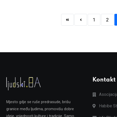
1
2
Kontakt
Asocijaci
Mjesto gdje se ruše predrasude, brišu
Habibe St
granice među ljudima, promovišu dobre
ideje, vrijednosti kulture i tradicije. Samo