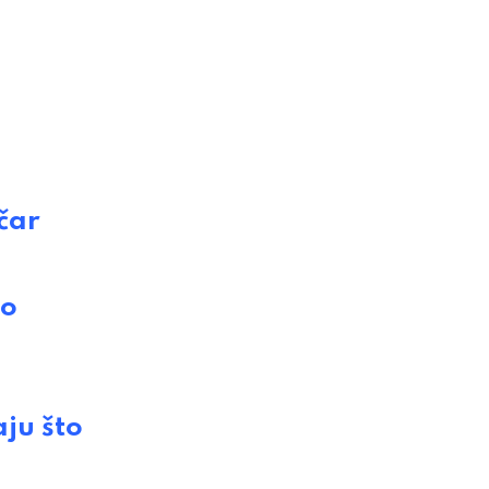
čar
io
ju što