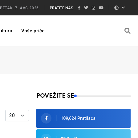
PRATITE NAS:
PETAK, 7. AVG 2026.
ultura
Vaše priče
POVEŽITE SE
Display #
109,624 Pratilaca