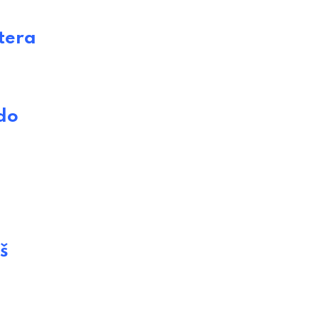
tera
do
š