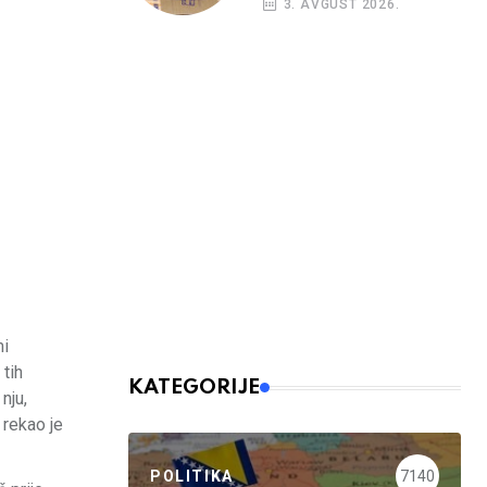
3. AVGUST 2026.
kreditni rejting BiH
mi
 tih
KATEGORIJE
nju,
 rekao je
POLITIKA
7140