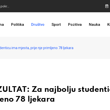
TROJKA U AKCIJI: Inicijativa za status Srebrenice pokrenuta
ALARM IZ MOSTARA: Otvoreno nepoštivanje Uredbe Vlade FBIH
na
Politika
Društvo
Sport
Pozitiva
Nauka
K
ZASTRAŠIVANJE I PRITISCI: Saslušane još 4 osobe, 26 na popisu
ticu ima mjesta, prije nje primljeno 78 ljekara
LTAT: Za najbolju studenti
jeno 78 ljekara