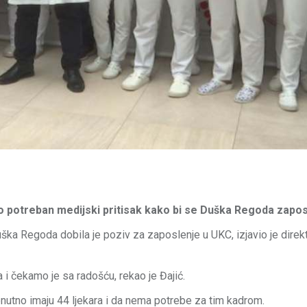
 bio potreban medijski pritisak kako bi se Duška Regoda zapos
ška Regoda dobila je poziv za zaposlenje u UKC, izjavio je direk
 i čekamo je sa radošću, rekao je Đajić.
trenutno imaju 44 ljekara i da nema potrebe za tim kadrom.