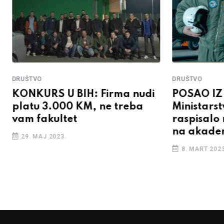
DRUŠTVO
DRUŠTVO
KONKURS U BIH: Firma nudi
POSAO IZ
platu 3.000 KM, ne treba
Ministars
vam fakultet
raspisalo 
na akade
29. MAJ 2023.
8. MART 2023