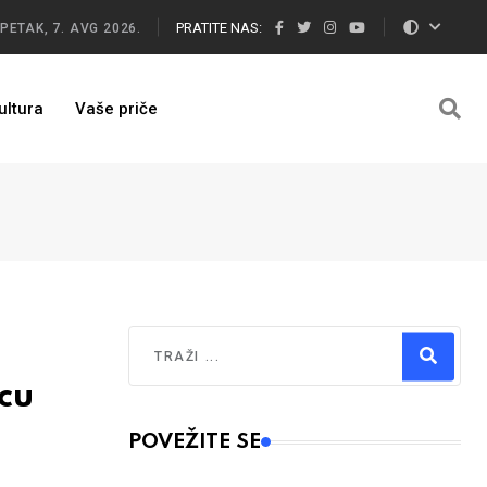
PRATITE NAS:
PETAK, 7. AVG 2026.
ultura
Vaše priče
Traži
cu
Type 2 or more characters for results.
POVEŽITE SE