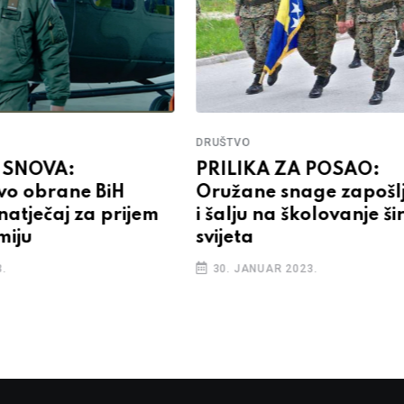
DRUŠTVO
 SNOVA:
PRILIKA ZA POSAO:
tvo obrane BiH
Oružane snage zapošl
natječaj za prijem
i šalju na školovanje š
miju
svijeta
.
30. JANUAR 2023.