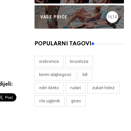
VAŠE PRIČE
1614
POPULARNI TAGOVI
srebrenica
bruceloza
kerim alajbegović
lidl
ijeli:
edin džeko
rudari
zukan helez
rite ugljevik
ginex