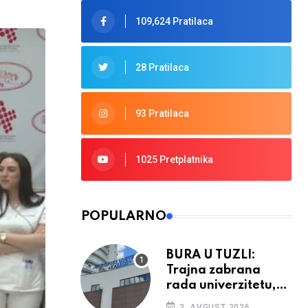
109,624 Pratilaca
28 Pratilaca
93 Pratilaca
1025 Pretplatnika
POPULARNO
BURA U TUZLI:
Trajna zabrana
rada univerzitetu,
provedba sudskih
3. AVGUST 2026.