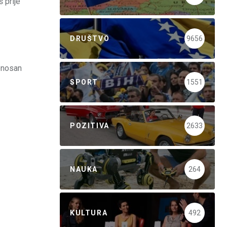
 prije
DRUŠTVO
9656
Ponosan
SPORT
1551
POZITIVA
2633
NAUKA
264
KULTURA
492