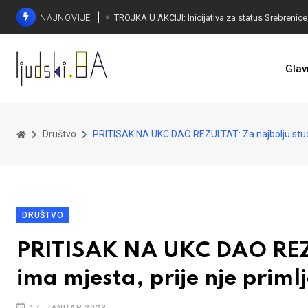
NAJNOVIJE
Glav
Društvo
PRITISAK NA UKC DAO REZULTAT: Za najbolju studen
DRUŠTVO
PRITISAK NA UKC DAO REZU
ima mjesta, prije nje priml