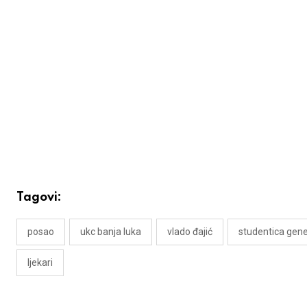
Tagovi:
posao
ukc banja luka
vlado đajić
studentica gene
ljekari