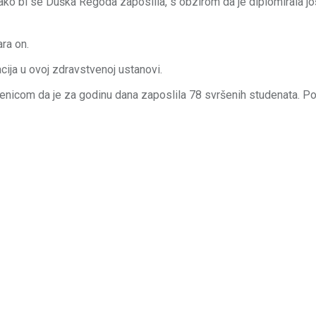
kako bi se Duška Regoda zaposlila, s obzirom da je diplomirala još
ra on.
acija u ovoj zdravstvenoj ustanovi.
injenicom da je za godinu dana zaposlila 78 svršenih studenata. 