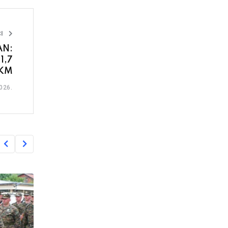
I
AN:
 1,7
 KM
026.