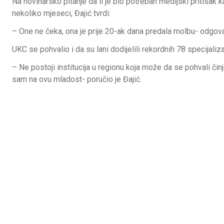
Na novinarsko pitanje da li je bio potreban medijski pritisak 
nekoliko mjeseci, Đajić tvrdi:
– One ne čeka, ona je prije 20-ak dana predala molbu- odgova
UKC se pohvalio i da su lani dodijelili rekordnih 78 specijaliz
– Ne postoji institucija u regionu koja može da se pohvali č
sam na ovu mladost- poručio je Đajić.