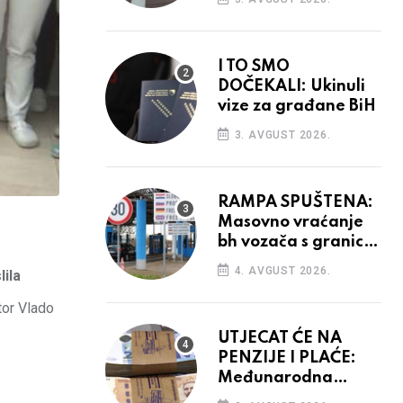
odluka
I TO SMO
DOČEKALI: Ukinuli
vize za građane BiH
3. AVGUST 2026.
RAMPA SPUŠTENA:
Masovno vraćanje
bh vozača s granica
EU, protesti na
4. AVGUST 2026.
lila
vidiku
tor Vlado
UTJECAT ĆE NA
PENZIJE I PLAĆE:
Međunarodna
agencija potvrdila