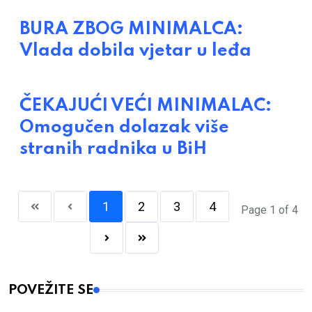
BURA ZBOG MINIMALCA:
Vlada dobila vjetar u leđa
ČEKAJUĆI VEĆI MINIMALAC:
Omogučen dolazak više
stranih radnika u BiH
1
2
3
4
Page 1 of 4
POVEŽITE SE