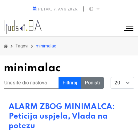
PETAK, 7. AVG 2026.
Tagovi
minimalac
minimalac
Unesite dio naslova
Display #
Filtriraj
Poništi
ALARM ZBOG MINIMALCA:
Peticija uspjela, Vlada na
potezu