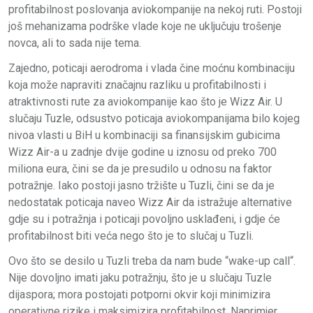
profitabilnost poslovanja aviokompanije na nekoj ruti. Postoji
još mehanizama podrške vlade koje ne uključuju trošenje
novca, ali to sada nije tema.
Zajedno, poticaji aerodroma i vlada čine moćnu kombinaciju
koja može napraviti značajnu razliku u profitabilnosti i
atraktivnosti rute za aviokompanije kao što je Wizz Air. U
slučaju Tuzle, odsustvo poticaja aviokompanijama bilo kojeg
nivoa vlasti u BiH u kombinaciji sa finansijskim gubicima
Wizz Air-a u zadnje dvije godine u iznosu od preko 700
miliona eura, čini se da je presudilo u odnosu na faktor
potražnje. Iako postoji jasno tržište u Tuzli, čini se da je
nedostatak poticaja naveo Wizz Air da istražuje alternative
gdje su i potražnja i poticaji povoljno usklađeni, i gdje će
profitabilnost biti veća nego što je to slučaj u Tuzli.
Ovo što se desilo u Tuzli treba da nam bude “wake-up call“.
Nije dovoljno imati jaku potražnju, što je u slučaju Tuzle
dijaspora; mora postojati potporni okvir koji minimizira
operativne rizike i maksimizira profitabilnost. Naprimjer,