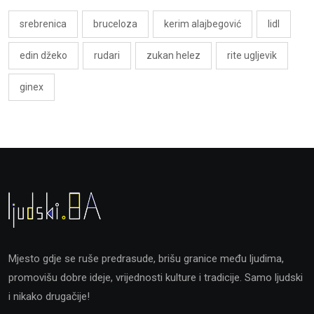
srebrenica
bruceloza
kerim alajbegović
lidl
edin džeko
rudari
zukan helez
rite ugljevik
ginex
Mjesto gdje se ruše predrasude, brišu granice među ljudima,
promovišu dobre ideje, vrijednosti kulture i tradicije. Samo ljudski
i nikako drugačije!