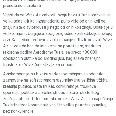
prenosimo u cijelosti.
Vijest da će Wizz Air zatvoriti svoju bazu u Tuzli izazvala je
veliki talas kritika i iznenađenja, puno više od onih koji ne
znaju ništa o avioindustriji nego od onih koji znaju. Odluka je u
velikoj mjeri zbunjujuća zbog očigledne kontradikcije u svojoj
srži. Kao jedine redovne aviokompanije u Tuzli, odlazak Wizz
Air-a izgleda kao da ima veze sa potražnjom; međutim,
rekordna godina Aerodroma Tuzla, sa preko 400.000
opsluženih putnika do sredine jula, naglašava značajno
tržište koje Wizz Air ostavlja za sobom.
Aviokompanije su biznisi vođeni potražnjom; uvode rute
zasnovane na sofisticiranom razumijevanju veličine tržišta,
kretanja putnika, rasta tržišta, konkurencije, troškova
operacije, političke stabilnosti destinacije, strateškog
značaja rute itd. U tom smislu, odluka Wizz Air-a o napuštanju
Tuzle izgleda kontraintuitivna. Uz veliku potražnju putnika,
bez konkurencije,