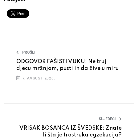
PROŠLI
ODGOVOR FAŠISTI VUKU: Ne truj
djecu mržnjom, pusti ih da žive u miru
7. AVGUST 2026.
SLJEDEĆI
VRISAK BOSANCA IZ ŠVEDSKE: Znate
li šta je trostruka egzekucija?