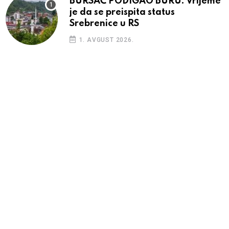
BURSAĆ PODIGAO BURU: Vrijeme
je da se preispita status
Srebrenice u RS
1. AVGUST 2026.