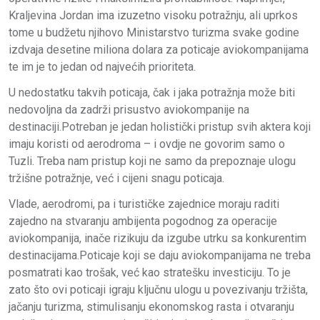
Kraljevina Jordan ima izuzetno visoku potražnju, ali uprkos
tome u budžetu njihovo Ministarstvo turizma svake godine
izdvaja desetine miliona dolara za poticaje aviokompanijama
te im je to jedan od najvećih prioriteta.
U nedostatku takvih poticaja, čak i jaka potražnja može biti
nedovoljna da zadrži prisustvo aviokompanije na
destinaciji.Potreban je jedan holistički pristup svih aktera koji
imaju koristi od aerodroma – i ovdje ne govorim samo o
Tuzli. Treba nam pristup koji ne samo da prepoznaje ulogu
tržišne potražnje, već i cijeni snagu poticaja.
Vlade, aerodromi, pa i turističke zajednice moraju raditi
zajedno na stvaranju ambijenta pogodnog za operacije
aviokompanija, inače rizikuju da izgube utrku sa konkurentim
destinacijama.Poticaje koji se daju aviokompanijama ne treba
posmatrati kao trošak, već kao stratešku investiciju. To je
zato što ovi poticaji igraju ključnu ulogu u povezivanju tržišta,
jačanju turizma, stimulisanju ekonomskog rasta i otvaranju