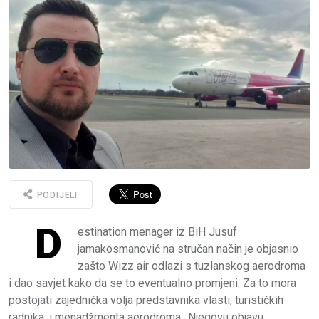
PODIJELI
D
estination menager iz BiH Jusuf
jamakosmanović na stručan način je objasnio
zašto Wizz air odlazi s tuzlanskog aerodroma
i dao savjet kako da se to eventualno promjeni. Za to mora
postojati zajednička volja predstavnika vlasti, turističkih
radnika, i menadžmenta aerodroma.. Njegovu objavu