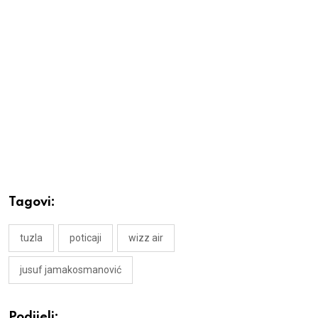
Tagovi:
tuzla
poticaji
wizz air
jusuf jamakosmanović
Podijeli: