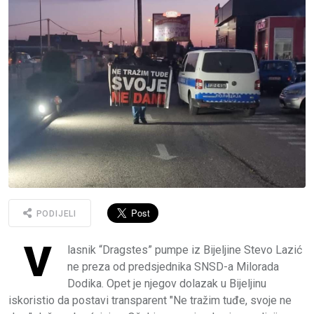
PODIJELI
V
lasnik “Dragstes” pumpe iz Bijeljine Stevo Lazić
ne preza od predsjednika SNSD-a Milorada
Dodika. Opet je njegov dolazak u Bijeljinu
iskoristio da postavi transparent "Ne tražim tuđe, svoje ne