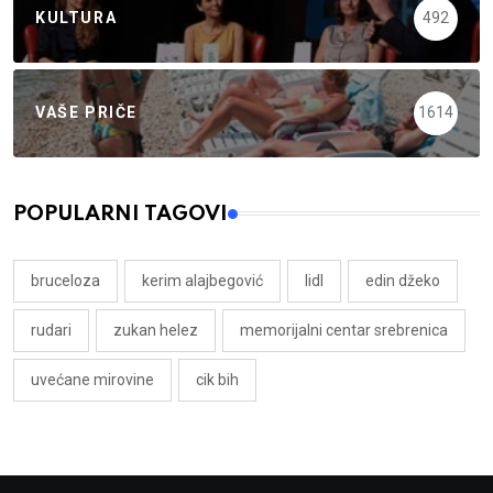
KULTURA
492
VAŠE PRIČE
1614
POPULARNI TAGOVI
bruceloza
kerim alajbegović
lidl
edin džeko
rudari
zukan helez
memorijalni centar srebrenica
uvećane mirovine
cik bih