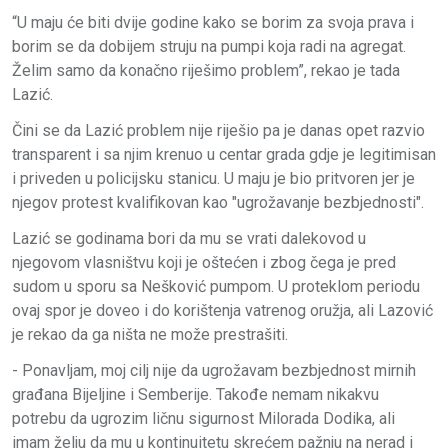
“U maju će biti dvije godine kako se borim za svoja prava i
borim se da dobijem struju na pumpi koja radi na agregat.
Želim samo da konačno riješimo problem”, rekao je tada
Lazić.
Čini se da Lazić problem nije riješio pa je danas opet razvio
transparent i sa njim krenuo u centar grada gdje je legitimisan
i priveden u policijsku stanicu. U maju je bio pritvoren jer je
njegov protest kvalifikovan kao "ugrožavanje bezbjednosti".
Lazić se godinama bori da mu se vrati dalekovod u
njegovom vlasništvu koji je oštećen i zbog čega je pred
sudom u sporu sa Nešković pumpom. U proteklom periodu
ovaj spor je doveo i do korištenja vatrenog oružja, ali Lazović
je rekao da ga ništa ne može prestrašiti.
- Ponavljam, moj cilj nije da ugrožavam bezbjednost mirnih
građana Bijeljine i Semberije. Takođe nemam nikakvu
potrebu da ugrozim ličnu sigurnost Milorada Dodika, ali
imam želju da mu u kontinuitetu skrećem pažnju na nerad i