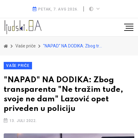
PETAK, 7. AVG 2026.
Vaše priče
"NAPAD" NA DODIKA: Zbog transparenta "Ne tražim tuđe, svoje ne dam" Lazović opet priveden u policiju
VAŠE PRIČE
"NAPAD" NA DODIKA: Zbog
transparenta "Ne tražim tuđe,
svoje ne dam" Lazović opet
priveden u policiju
13. JULI 2022.