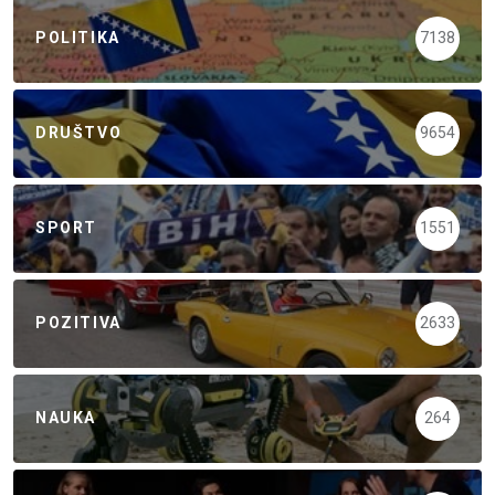
POLITIKA
7138
DRUŠTVO
9654
SPORT
1551
POZITIVA
2633
NAUKA
264