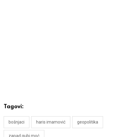
Tagovi:
bošnjaci
haris imamović
geopolitika
zapad gubi moć