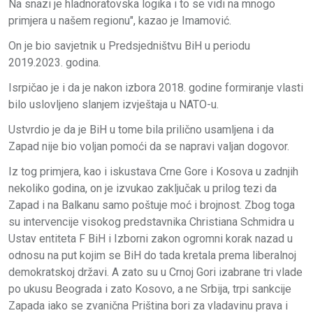
Na snazi je hladnoratovska logika i to se vidi na mnogo
primjera u našem regionu", kazao je Imamović.
On je bio savjetnik u Predsjedništvu BiH u periodu
2019.2023. godina.
Isrpičao je i da je nakon izbora 2018. godine formiranje vlasti
bilo uslovljeno slanjem izvještaja u NATO-u.
Ustvrdio je da je BiH u tome bila prilično usamljena i da
Zapad nije bio voljan pomoći da se napravi valjan dogovor.
Iz tog primjera, kao i iskustava Crne Gore i Kosova u zadnjih
nekoliko godina, on je izvukao zaključak u prilog tezi da
Zapad i na Balkanu samo poštuje moć i brojnost. Zbog toga
su intervencije visokog predstavnika Christiana Schmidra u
Ustav entiteta F BiH i Izborni zakon ogromni korak nazad u
odnosu na put kojim se BiH do tada kretala prema liberalnoj
demokratskoj državi. A zato su u Crnoj Gori izabrane tri vlade
po ukusu Beograda i zato Kosovo, a ne Srbija, trpi sankcije
Zapada iako se zvanična Priština bori za vladavinu prava i