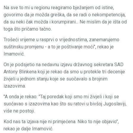
Na sve to mi u regionu reagiramo bježanjem od istine,
govorimo da je možda greška, da se radi o nekompetencija,
da su neki čak možda i korumpirani... Ne mislim da je išta od
toga što pričamo tačno.
Trošeći vrijeme u rasprvi o vrijednostima, zanemarujemo
suštinsku promjenu - a to je poštivanje moći", rekao je
Imamović.
On je podsjetio na nedavnu izjavu državnog sekretara SAD
Antony Blinkena koji je rekao da smo u protekle tri decenije
živjeli u jednom stanju koje se suočavalo s brojnim
izazovima.
"A onda je rekao: "Taj poredak koji smo mi živjeli i koji se
suočavao s izazovima kao što su ratovi u bivšoj Jugoslaviji,
više ne postoji.
Kod nas ta izjava nije ni primjećena. Niko to nije objavio",
rekao je dalje Imamović.