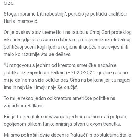
brzo.
Stoga, moramo biti robustniji", poručio je politički analitičar
Haris Imamović.
On je ovakav stav utemeljio i na istupu u Crnoj Gori proteklog
vikenda gdje je govorio o dubokim promjenama na globalnoj
političkoj sceni kojih ljudi u regionu ili uopće nisu svjesni ili
malo ko razumije šta se dešava.
"U razgovoru s jednim od kreatora američke sadašnje
politike na zapadnom Balkanu - 2020-2021. godine rečeno
mi je da 'nema više odluka bez Srba na balkanu jer su najjači
ima ih najviše i imaju najviše oružja'.
To mi je rekao jedan od kreatora američke politike na
zapadnom Balkanu.
Bio je to trenutak suočavanja s jednom ružnom, ali potpuno
ogoljenom slikom funkcioniranja stvari u ovom trenutku.
Mi smo potrošili dvije decenije "ratujući" s postulatima šta je