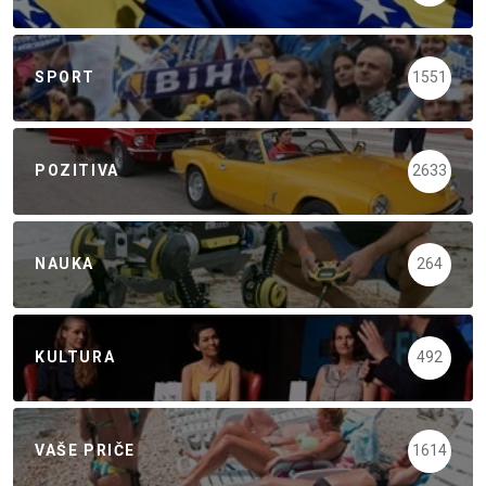
SPORT
1551
POZITIVA
2633
NAUKA
264
KULTURA
492
VAŠE PRIČE
1614