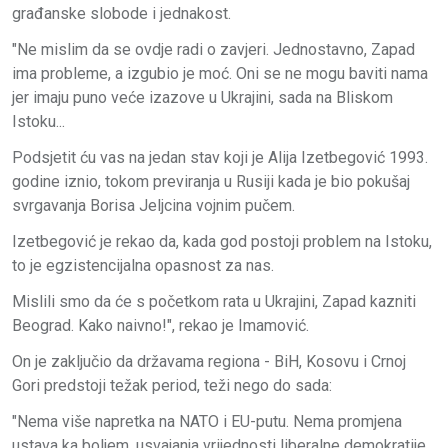
građanske slobode i jednakost.
"Ne mislim da se ovdje radi o zavjeri. Jednostavno, Zapad
ima probleme, a izgubio je moć. Oni se ne mogu baviti nama
jer imaju puno veće izazove u Ukrajini, sada na Bliskom
Istoku...
Podsjetit ću vas na jedan stav koji je Alija Izetbegović 1993.
godine iznio, tokom previranja u Rusiji kada je bio pokušaj
svrgavanja Borisa Jeljcina vojnim pučem.
Izetbegović je rekao da, kada god postoji problem na Istoku,
to je egzistencijalna opasnost za nas.
Mislili smo da će s početkom rata u Ukrajini, Zapad kazniti
Beograd. Kako naivno!", rekao je Imamović.
On je zaključio da državama regiona - BiH, Kosovu i Crnoj
Gori predstoji težak period, teži nego do sada:
"Nema više napretka na NATO i EU-putu. Nema promjena
ustava ka boljem, usvajanja vrijednosti liberalne demokratije.