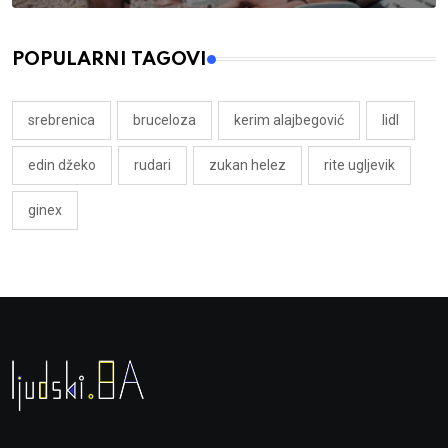
POPULARNI TAGOVI
srebrenica
bruceloza
kerim alajbegović
lidl
edin džeko
rudari
zukan helez
rite ugljevik
ginex