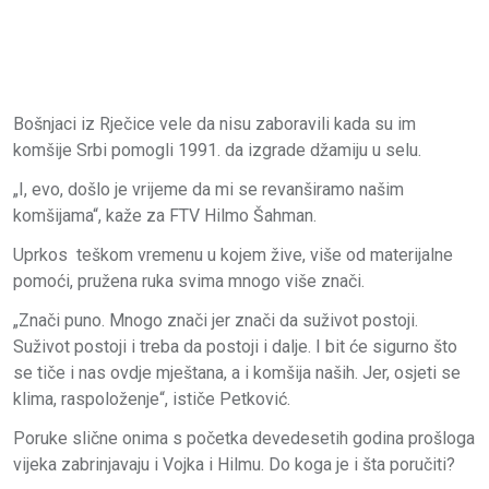
Bošnjaci iz Rječice vele da nisu zaboravili kada su im
komšije Srbi pomogli 1991. da izgrade džamiju u selu.
„I, evo, došlo je vrijeme da mi se revanširamo našim
komšijama“, kaže za FTV Hilmo Šahman.
Uprkos teškom vremenu u kojem žive, više od materijalne
pomoći, pružena ruka svima mnogo više znači.
„Znači puno. Mnogo znači jer znači da suživot postoji.
Suživot postoji i treba da postoji i dalje. I bit će sigurno što
se tiče i nas ovdje mještana, a i komšija naših. Jer, osjeti se
klima, raspoloženje“, ističe Petković.
Poruke slične onima s početka devedesetih godina prošloga
vijeka zabrinjavaju i Vojka i Hilmu. Do koga je i šta poručiti?