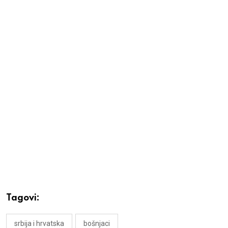
Tagovi:
srbija i hrvatska
bošnjaci