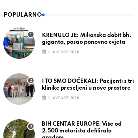
POPULARNO
KRENULO JE: Milionska dobit bh.
giganta, posao ponovno cvjeta
1. AVGUST 2026.
I TO SMO DOČEKALI: Pacijenti s tri
klinike preseljeni u nove prostore
1. AVGUST 2026.
BIH CENTAR EUROPE: Više od
2.500 motorista defiliralo
gradom