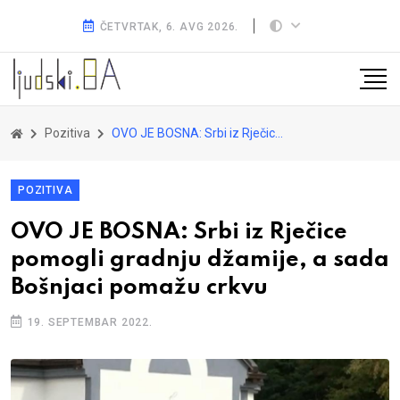
ČETVRTAK, 6. AVG 2026.
Pozitiva
OVO JE BOSNA: Srbi iz Rječice pomogli gradnju džamije, a sada Bošnjaci pomažu crkvu
POZITIVA
OVO JE BOSNA: Srbi iz Rječice
pomogli gradnju džamije, a sada
Bošnjaci pomažu crkvu
19. SEPTEMBAR 2022.