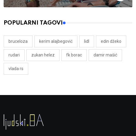
POPULARNI TAGOVI
bruceloza
kerim alajbegović
lidl
edin džeko
rudari
zukan helez
fk borac
damir mašić
vlada rs