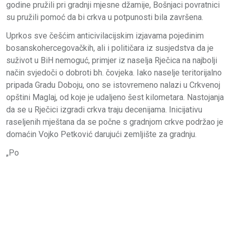
godine pružili pri gradnji mjesne džamije, Bošnjaci povratnici
su pružili pomoć da bi crkva u potpunosti bila završena.
Uprkos sve češćim anticivilacijskim izjavama pojedinim
bosanskohercegovačkih, ali i političara iz susjedstva da je
suživot u BiH nemoguć, primjer iz naselja Rječica na najbolji
način svjedoči o dobroti bh. čovjeka. Iako naselje teritorijalno
pripada Gradu Doboju, ono se istovremeno nalazi u Crkvenoj
opštini Maglaj, od koje je udaljeno šest kilometara. Nastojanja
da se u Rječici izgradi crkva traju decenijama. Inicijativu
raseljenih mještana da se počne s gradnjom crkve podržao je
domaćin Vojko Petković darujući zemljište za gradnju.
„Po