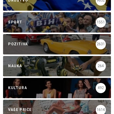
DRUŠTVO
9652
SPORT
1551
POZITIVA
2631
NAUKA
264
KULTURA
492
VAŠE PRIČE
1614