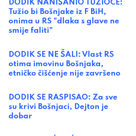
DODIK NANIŠANIO TUŽIOCE:
Tužio bi Bošnjake iz F BiH,
onima u RS "dlaka s glave ne
smije faliti"
DODIK SE NE ŠALI: Vlast RS
otima imovinu Bošnjaka,
etničko čišćenje nije završeno
DODIK SE RASPISAO: Za sve
su krivi Bošnjaci, Dejton je
dobar