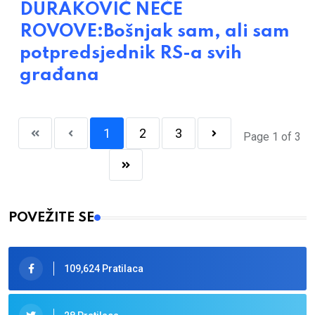
DURAKOVIĆ NEĆE
ROVOVE:Bošnjak sam, ali sam
potpredsjednik RS-a svih
građana
1
2
3
Page 1 of 3
POVEŽITE SE
109,624 Pratilaca