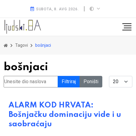
SUBOTA, 8. AVG 2026.
Tagovi
bošnjaci
bošnjaci
Unesite dio naslova
Display #
Filtriraj
Poništi
ALARM KOD HRVATA:
Bošnjačku dominaciju vide i u
saobraćaju