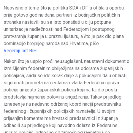
Neovisno o tome što je politika SDA i DF-a otišla u oporbu
prije gotovo godinu dana, partneri iz bošnjačkih političkih
stranaka nastavili su se isto ponašati u cilju potpune
unitarizacije nadležnosti nad Federacijom i postupnog
pretvaranja županija u praznu ljušturu, a što je pak dio plana
dominacije brojnijeg naroda nad Hrvatima, piše
Večernji list BiH
.
Nakon što je uspio proći neusuglašeni, neustavni dokument o
izmišljenim federalnim obilježjima na odorama županijskih
policajaca, sada se ide korak dalje s pokušajem da u oblasti
sigurnosti prometa na cestama ovlada Federalna uprava
policije umjesto županijskih policija kojima taj dio posla
predstavlja najmanje polovinu angažiranja. Takav prijedlog
iznesen je na nedavno održanoj koordinaciji predstavnika
federalnog i županijskih policijskih ravnatelja. U svojim
prijašnjim komentarima hrvatski predstavnici iz županija
odbacili su prijedloge koji navodno dolaze iz Federalne
uprave policije, odnosno od tamošnjeg ravnatelja po