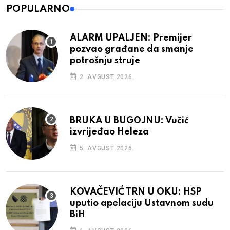
POPULARNO
ALARM UPALJEN: Premijer
pozvao građane da smanje
potrošnju struje
2. AVGUST 2026.
BRUKA U BUGOJNU: Vučić
izvrijeđao Heleza
5. AVGUST 2026.
KOVAČEVIĆ TRN U OKU: HSP
uputio apelaciju Ustavnom sudu
BiH