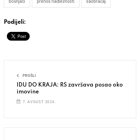
bošnjaci
prenos nadležnosti
saobraćaj
Podijeli:
PROŠLI
IDU DO KRAJA: RS završava posao oko
imovine
7. AVGUST 2026.