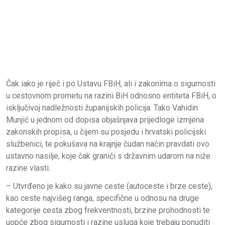
Čak iako je riječ i po Ustavu FBiH, ali i zakonima o sigurnosti
u cestovnom prometu na razini BiH odnosno entiteta FBiH, o
isključivoj nadležnosti županijskih policija. Tako Vahidin
Munjić u jednom od dopisa objašnjava prijedloge izmjena
zakonskih propisa, u čijem su posjedu i hrvatski policijski
službenici, te pokušava na krajnje čudan način pravdati ovo
ustavno nasilje, koje čak graniči s državnim udarom na niže
razine vlasti.
– Utvrđeno je kako su javne ceste (autoceste i brze ceste),
kao ceste najvišeg ranga, specifične u odnosu na druge
kategorije cesta zbog frekventnosti, brzine prohodnosti te
uopće zbog sigurnosti i razine usluga koje trebaju ponuditi