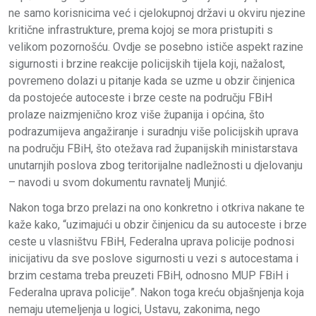
ne samo korisnicima već i cjelokupnoj državi u okviru njezine
kritične infrastrukture, prema kojoj se mora pristupiti s
velikom pozornošću. Ovdje se posebno ističe aspekt razine
sigurnosti i brzine reakcije policijskih tijela koji, nažalost,
povremeno dolazi u pitanje kada se uzme u obzir činjenica
da postojeće autoceste i brze ceste na području FBiH
prolaze naizmjenično kroz više županija i općina, što
podrazumijeva angažiranje i suradnju više policijskih uprava
na području FBiH, što otežava rad županijskih ministarstava
unutarnjih poslova zbog teritorijalne nadležnosti u djelovanju
– navodi u svom dokumentu ravnatelj Munjić.
Nakon toga brzo prelazi na ono konkretno i otkriva nakane te
kaže kako, “uzimajući u obzir činjenicu da su autoceste i brze
ceste u vlasništvu FBiH, Federalna uprava policije podnosi
inicijativu da sve poslove sigurnosti u vezi s autocestama i
brzim cestama treba preuzeti FBiH, odnosno MUP FBiH i
Federalna uprava policije”. Nakon toga kreću objašnjenja koja
nemaju utemeljenja u logici, Ustavu, zakonima, nego