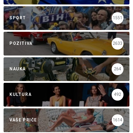
SPORT
1551
POZITIVA
2633
NAUKA
264
KULTURA
492
VAŠE PRIČE
1614