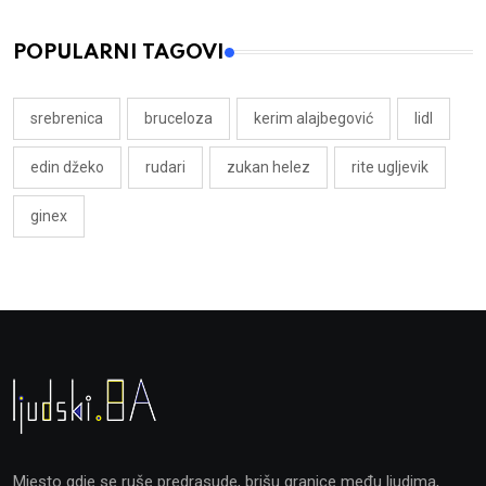
POPULARNI TAGOVI
srebrenica
bruceloza
kerim alajbegović
lidl
edin džeko
rudari
zukan helez
rite ugljevik
ginex
Mjesto gdje se ruše predrasude, brišu granice među ljudima,