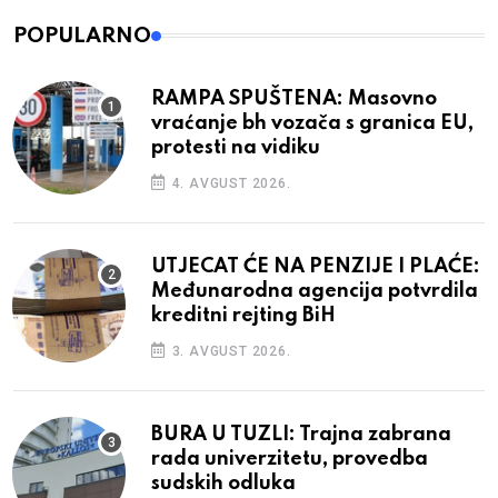
POPULARNO
RAMPA SPUŠTENA: Masovno
vraćanje bh vozača s granica EU,
protesti na vidiku
4. AVGUST 2026.
UTJECAT ĆE NA PENZIJE I PLAĆE:
Međunarodna agencija potvrdila
kreditni rejting BiH
3. AVGUST 2026.
BURA U TUZLI: Trajna zabrana
rada univerzitetu, provedba
sudskih odluka