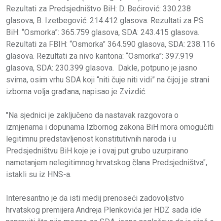
Rezultati za Predsjedništvo BiH: D. Bećirović: 330.238
glasova, B. Izetbegović: 214.412 glasova. Rezultati za PS
BiH: “Osmorka”: 365.759 glasova, SDA: 243.415 glasova.
Rezultati za FBIH: “Osmorka” 364.590 glasova, SDA: 238.116
glasova. Rezultati za nivo kantona: “Osmorka”: 397.919
glasova, SDA: 230.399 glasova. Dakle, potpuno je jasno
svima, osim vrhu SDA koji “niti čuje niti vidi” na čijoj je strani
izborna volja građana, napisao je Zvizdić.
"Na sjednici je zaključeno da nastavak razgovora o
izmjenama i dopunama Izbornog zakona BiH mora omogućiti
legitimnu predstavljenost konstitutivnih naroda i u
Predsjedništvu BiH koje je i ovaj put grubo uzurpirano
nametanjem nelegitimnog hrvatskog člana Predsjedništva",
istakli su iz HNS-a.
Interesantno je da isti medij prenoseći zadovoljstvo
hrvatskog premijera Andreja Plenkovića jer HDZ sada ide