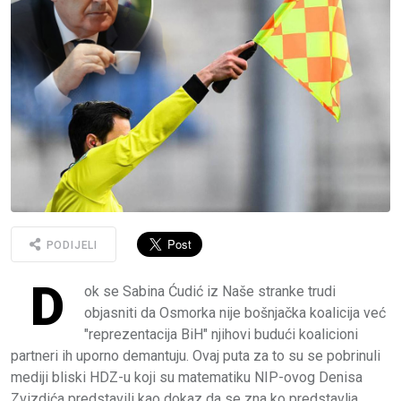
PODIJELI
D
ok se Sabina Ćudić iz Naše stranke trudi
objasniti da Osmorka nije bošnjačka koalicija već
"reprezentacija BiH" njihovi budući koalicioni
partneri ih uporno demantuju. Ovaj puta za to su se pobrinuli
mediji bliski HDZ-u koji su matematiku NIP-ovog Denisa
Zvizdića predstavili kao dokaz da se zna ko predstavlja