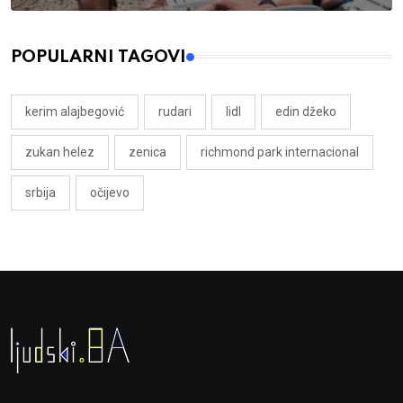
POPULARNI TAGOVI
kerim alajbegović
rudari
lidl
edin džeko
zukan helez
zenica
richmond park internacional
srbija
očijevo