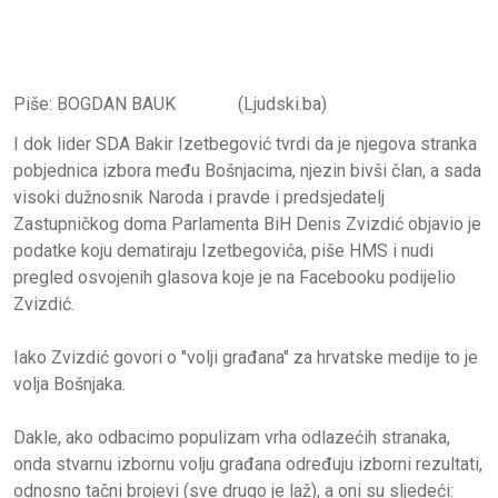
Piše: BOGDAN BAUK (Ljudski.ba)
I dok lider SDA Bakir Izetbegović tvrdi da je njegova stranka
pobjednica izbora među Bošnjacima, njezin bivši član, a sada
visoki dužnosnik Naroda i pravde i predsjedatelj
Zastupničkog doma Parlamenta BiH Denis Zvizdić objavio je
podatke koju dematiraju Izetbegovića, piše HMS i nudi
pregled osvojenih glasova koje je na Facebooku podijelio
Zvizdić.
Iako Zvizdić govori o "volji građana" za hrvatske medije to je
volja Bošnjaka.
Dakle, ako odbacimo populizam vrha odlazećih stranaka,
onda stvarnu izbornu volju građana određuju izborni rezultati,
odnosno tačni brojevi (sve drugo je laž), a oni su sljedeći: