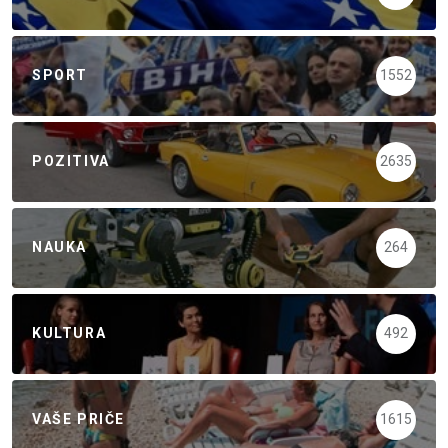
SPORT
1552
POZITIVA
2635
NAUKA
264
KULTURA
492
VAŠE PRIČE
1615