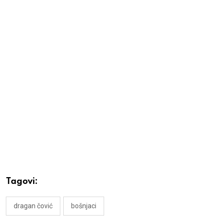
Tagovi:
dragan čović
bošnjaci