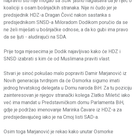
napraviti što nije mogao sa SDA jasno naglašava da je riječ o
koaliciji s osam bošnjačkih stranaka. Nije ni čudo jer je
predsjednik HDZ-a Dragan Čović nakon sastanka s
predsjednikom SNSD-a Miloradom Dodikom poručio da se
ne želi miješati u bošnjačke odnose, a da ko gubi ima pravo
da se ljuti - aludirajući na SDA.
Prije toga mjesecima je Dodik najavljivao kako će HDZ i
SNSD izabrati s kim će od Muslimana praviti vlast.
Stvari je sinoć pokušao malo popraviti Damir Marjanović iz
Novih generacija tvrdnjom da će Osmorka sigurno imati
jednog hrvatskog delegata u Domu naroda BiH. Za tu poziciju
zainteresovan je njegov stranački kolega Zlatko Miletić iako
već ima mandat u Predstavničkom domu Parlamenta BiH,
gdje je podržao imenovanje Marinka Čavare iz HDZ-a za
predsjedavajućeg iako je na Crnoj listi SAD-a.
Osim toga Marjanović je rekao kako unutar Osmorke