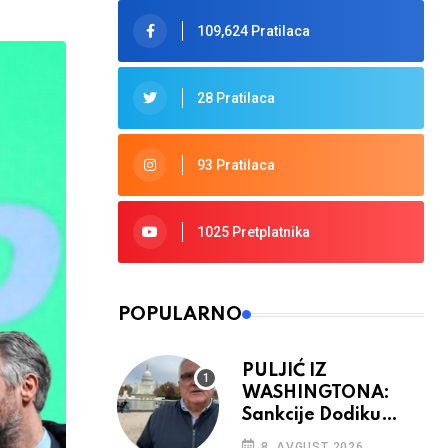
109,624 Pratilaca
28 Pratilaca
93 Pratilaca
1025 Pretplatnika
POPULARNO
PULJIĆ IZ
WASHINGTONA:
Sankcije Dodiku
mnogo će ovisiti od
8. AVGUST 2026.