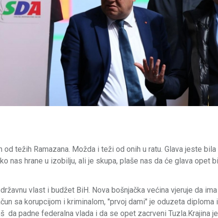
 od težih Ramazana. Možda i teži od onih u ratu. Glava jeste bila u
ko nas hrane u izobilju, ali je skupa, plaše nas da će glava opet bit
 državnu vlast i budžet BiH. Nova bošnjačka većina vjeruje da ima
ačun sa korupcijom i kriminalom, "prvoj dami" je oduzeta diploma i
š da padne federalna vlada i da se opet zacrveni Tuzla.Krajina j