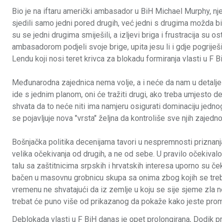
Bio je na iftaru američki ambasador u BiH Michael Murphy, njeg
sjedili samo jedni pored drugih, već jedni s drugima možda bi
su se jedni drugima smiješili, a izljevi briga i frustracija s
ambasadorom podjeli svoje brige, upita jesu li i gdje pogriješili
Lendu koji nosi teret krivca za blokadu formiranja vlasti u F B
Međunarodna zajednica nema volje, a i neće da nam u detalje 
ide s jednim planom, oni će tražiti drugi, ako treba umjesto d
shvata da to neće niti ima namjeru osigurati dominaciju jednog 
se pojavljuje nova "vrsta" željna da kontroliše sve njih zajedno
Bošnjačka politika decenijama tavori u nespremnosti priznanj
velika očekivanja od drugih, a ne od sebe. U pravilo očekivalo
talu sa zaštitnicima srpskih i hrvatskih interesa uporno su čeka
bačen u masovnu grobnicu skupa sa onima zbog kojih se trebao
vremenu ne shvatajući da iz zemlje u koju se sije sjeme zla n
trebat će puno više od prikazanog da pokaže kako jeste prom
Deblokada vlasti u F BiH danas je opet prolongirana, Dodik pr