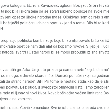
ove kolege iz EU, reis Kavazović, ugledni Bošnjaci, Srbi i Hrvati
 ta noć bila iskorištena da se stvari iskreno poslože na svoje mje
u ostavljeni opet za široke narodne mase. Očekivao sam da reis s a
 bošnjački političari i da nas opet izvijesti o tome. Bilo bi to kor
iH.
propisuje političke kombinacije koje bi zemlju povele brže ka EU
emokratije opet će nam dati alat da kopamo rovove. Slijep je i lud
naroda, sva tri i Ostali narodi bi se mogli probuditi iz sna shvata
.
a vlastitih grešaka. Umjesto priznanja samom sebi "zajebali smo"
 se mnogo, a davalo skoro ništa. Domaći političari koji su godinam
li da stranci "srede" BiH. Pri tome je nestalo stida, kao da je strij
 pojaviti. Bez stida, u sveopštoj otimačini ostali smo zarobljen
e rađa ni ljubav ni novi život. Nova bošnjačka većina limitirana D
jena, a ne zamjena.
ijeti i psuje, Čović komanduje. Sve je isto, samo je naroda sve ma