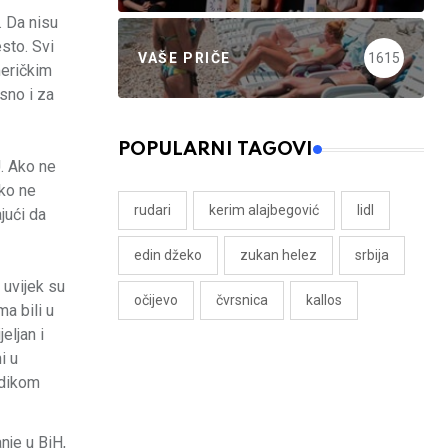
. Da nisu
sto. Svi
VAŠE PRIČE
1615
meričkim
isno i za
POPULARNI TAGOVI
. Ako ne
 ko ne
rudari
kerim alajbegović
lidl
jući da
edin džeko
zukan helez
srbija
 uvijek su
očijevo
čvrsnica
kallos
a bili u
eljan i
i u
odikom
nje u BiH,