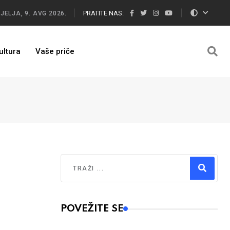
PRATITE NAS:
JELJA, 9. AVG 2026.
ultura
Vaše priče
Traži
m
Type 2 or more characters for results.
POVEŽITE SE