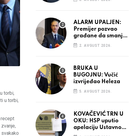
aktivnosti bh.
diplomacije
ALARM UPALJEN:
Premijer pozvao
građane da smanje
potrošnju struje
2. AVGUST 2026.
BRUKA U
BUGOJNU: Vučić
izvrijeđao Heleza
5. AVGUST 2026.
 torbi,
i u torbi,
KOVAČEVIĆ TRN U
 recept
OKU: HSP uputio
 zvanje,
apelaciju Ustavnom
e svakako
sudu BiH