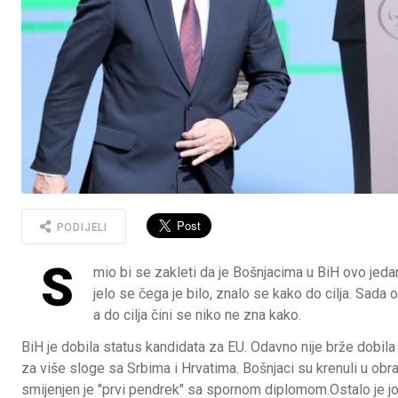
PODIJELI
S
mio bi se zakleti da je Bošnjacima u BiH ovo jedan
jelo se čega je bilo, znalo se kako do cilja. Sada o
a do cilja čini se niko ne zna kako.
BiH je dobila status kandidata za EU. Odavno nije brže dobila
za više sloge sa Srbima i Hrvatima. Bošnjaci su krenuli u obr
smijenjen je "prvi pendrek" sa spornom diplomom.Ostalo je jo