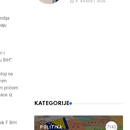
6. AVGUST 2026.
ndija
maju
i i
u BiH".
toji na
lnim
om pričom
bace iz
KATEGORIJE
nik F BiH
POLITIKA
7143