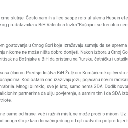
u crne slutnje. Često nam ih u lice saspe reis-ul-ulema Husein efe
okog predstavnika u BiH Valentina Inzka."Bošnjaci se trenutno ne
kom gostovanja u Crnog Gori koje izražavaju sumnju da se sprema
ju nikome ne može ništa dobro donijeti. Nakon izbora u Crnoj Gor
tisak na Bošnjake u BiH da pristanu na "tursku, četničku i ustašk
ovića sa članom Predsjedništva BiH Željkom Komšićem koji čvrsto s
Bošnjacima. Kod ostalih one izazivaju jezu, pojačanu novim radika
shrabrila. Mnogi bi reklo, sve je isto, samo nema SDA. Dodik nov
alicionim partnerima da uliju povjerenje, a samim tim i da SDA iz
triote.
ne samo od hrane, već i ružnih misli, ne može proći s mirom. Uz
 od onoga što je kao domaćin jednog od njih ustvrdio potpredsjed