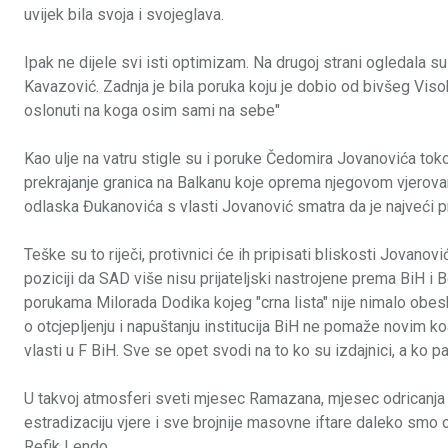
uvijek bila svoja i svojeglava.
Ipak ne dijele svi isti optimizam. Na drugoj strani ogledala s
Kavazović. Zadnja je bila poruka koju je dobio od bivšeg Vis
oslonuti na koga osim sami na sebe"
Kao ulje na vatru stigle su i poruke Čedomira Jovanovića to
prekrajanje granica na Balkanu koje oprema njegovom vjerovan
odlaska Đukanovića s vlasti Jovanović smatra da je najveći pri
Teške su to riječi, protivnici će ih pripisati bliskosti Jovan
poziciji da SAD više nisu prijateljski nastrojene prema BiH i 
porukama Milorada Dodika kojeg "crna lista" nije nimalo obe
o otcjepljenju i napuštanju institucija BiH ne pomaže novim ko
vlasti u F BiH. Sve se opet svodi na to ko su izdajnici, a ko pa
U takvoj atmosferi sveti mjesec Ramazana, mjesec odricanja 
estradizaciju vjere i sve brojnije masovne iftare daleko smo
Refik Lendo.