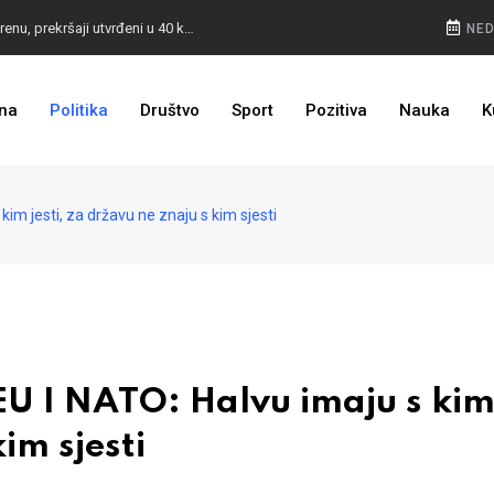
POKVARENO MESO PALI ALARM: Inspektori na terenu, prekršaji utvrđeni u 40 kontrola
NED
CESTA KOJA ŽIVOT ZNAČI: BiH dobija nova 44 kilometra autoceste, radovi kreću uskoro
na
Politika
Društvo
Sport
Pozitiva
Nauka
K
ULAGANJE SE ISPLATI: Oživjela pruga u BiH, turista sve više
m jesti, za državu ne znaju s kim sjesti
 I NATO: Halvu imaju s ki
kim sjesti