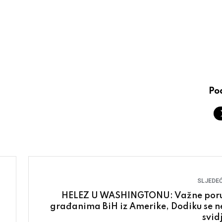
Pod
SLJEDEĆ
HELEZ U WASHINGTONU: Važne por
građanima BiH iz Amerike, Dodiku se neće
svid