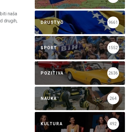
 biti naša
d drugih,
DRUŠTVO
9661
SPORT
1552
POZITIVA
2636
NAUKA
264
KULTURA
492