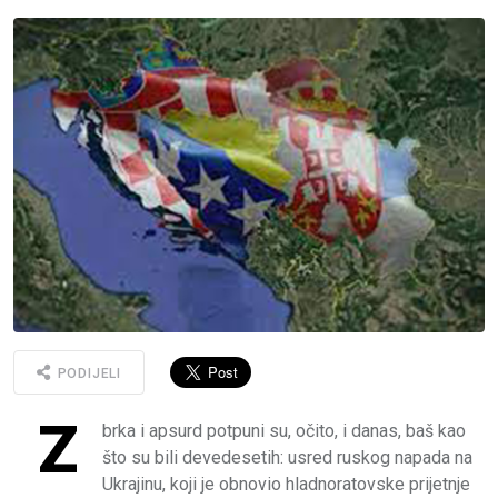
PODIJELI
Z
brka i apsurd potpuni su, očito, i danas, baš kao
što su bili devedesetih: usred ruskog napada na
Ukrajinu, koji je obnovio hladnoratovske prijetnje