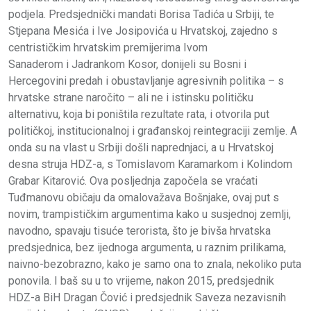
podjela. Predsjednički mandati Borisa Tadića u Srbiji, te
Stjepana Mesića i Ive Josipovića u Hrvatskoj, zajedno s
centrističkim hrvatskim premijerima Ivom
Sanaderom i Jadrankom Kosor, donijeli su Bosni i
Hercegovini predah i obustavljanje agresivnih politika – s
hrvatske strane naročito – ali ne i istinsku političku
alternativu, koja bi poništila rezultate rata, i otvorila put
političkoj, institucionalnoj i građanskoj reintegraciji zemlje. A
onda su na vlast u Srbiji došli naprednjaci, a u Hrvatskoj
desna struja HDZ-a, s Tomislavom Karamarkom i Kolindom
Grabar Kitarović. Ova posljednja započela se vraćati
Tuđmanovu običaju da omalovažava Bošnjake, ovaj put s
novim, trampističkim argumentima kako u susjednoj zemlji,
navodno, spavaju tisuće terorista, što je bivša hrvatska
predsjednica, bez ijednoga argumenta, u raznim prilikama,
naivno-bezobrazno, kako je samo ona to znala, nekoliko puta
ponovila. I baš su u to vrijeme, nakon 2015, predsjednik
HDZ-a BiH Dragan Čović i predsjednik Saveza nezavisnih