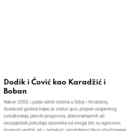
Dodik i Ćović kao Karadžić i
Boban
Nakon 2000, i pada ratnih režima u Srbiji i Hrvatskoj,
dvadeset godina trajao je
status quo,
prepun uzajamnog
osluškivanja, jalovih pregovora, dobronamjernih ali
neuspješnih pokušaja oporavka od onoga što su agresivni
šovinisti uništili, ali i, nažalost, istodobnog tihog učvršćivanja