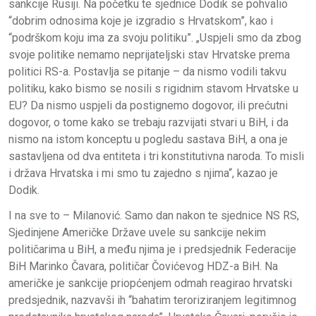
sankcije Rusiji. Na početku te sjednice Dodik se pohvalio
“dobrim odnosima koje je izgradio s Hrvatskom”, kao i
“podrškom koju ima za svoju politiku”. „Uspjeli smo da zbog
svoje politike nemamo neprijateljski stav Hrvatske prema
politici RS-a. Postavlja se pitanje – da nismo vodili takvu
politiku, kako bismo se nosili s rigidnim stavom Hrvatske u
EU? Da nismo uspjeli da postignemo dogovor, ili prećutni
dogovor, o tome kako se trebaju razvijati stvari u BiH, i da
nismo na istom konceptu u pogledu sastava BiH, a ona je
sastavljena od dva entiteta i tri konstitutivna naroda. To misli
i država Hrvatska i mi smo tu zajedno s njima“, kazao je
Dodik.
I na sve to – Milanović. Samo dan nakon te sjednice NS RS,
Sjedinjene Američke Države uvele su sankcije nekim
političarima u BiH, a među njima je i predsjednik Federacije
BiH Marinko Čavara, političar Čovićevog HDZ-a BiH. Na
američke je sankcije priopćenjem odmah reagirao hrvatski
predsjednik, nazvavši ih “bahatim teroriziranjem legitimnog