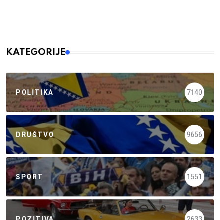
KATEGORIJE
POLITIKA
7140
DRUŠTVO
9656
SPORT
1551
POZITIVA
2633