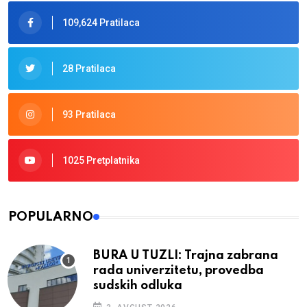
109,624 Pratilaca
28 Pratilaca
93 Pratilaca
1025 Pretplatnika
POPULARNO
BURA U TUZLI: Trajna zabrana
rada univerzitetu, provedba
sudskih odluka