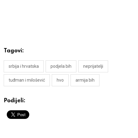
Tagovi:
srbija i hrvatska
podjela bih
neprijatelji
tuđman i milošević
hvo
armija bih
Podijeli: