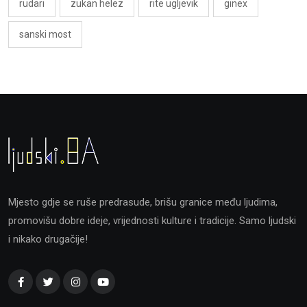
rudari
zukan helez
rite ugljevik
ginex
sanski most
Mjesto gdje se ruše predrasude, brišu granice među ljudima,
promovišu dobre ideje, vrijednosti kulture i tradicije. Samo ljudski
i nikako drugačije!