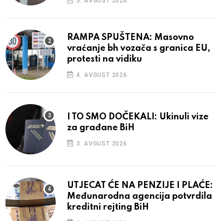
3. AVGUST 2026.
RAMPA SPUŠTENA: Masovno
vraćanje bh vozača s granica EU,
protesti na vidiku
4. AVGUST 2026.
I TO SMO DOČEKALI: Ukinuli vize
za građane BiH
3. AVGUST 2026.
UTJECAT ĆE NA PENZIJE I PLAĆE:
Međunarodna agencija potvrdila
kreditni rejting BiH