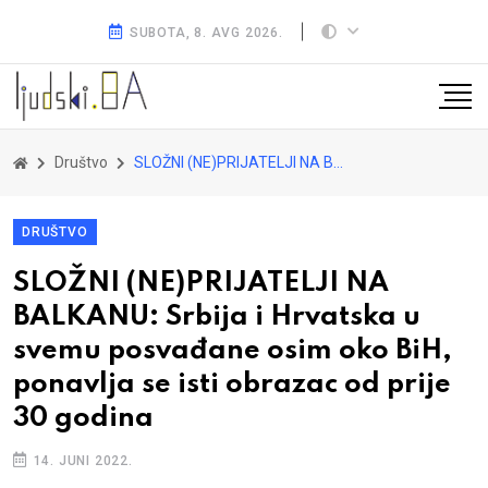
SUBOTA, 8. AVG 2026.
Društvo
SLOŽNI (NE)PRIJATELJI NA BALKANU: Srbija i Hrvatska u svemu posvađane osim oko BiH, ponavlja se isti obrazac od prije 30 godina
DRUŠTVO
SLOŽNI (NE)PRIJATELJI NA
BALKANU: Srbija i Hrvatska u
svemu posvađane osim oko BiH,
ponavlja se isti obrazac od prije
30 godina
14. JUNI 2022.