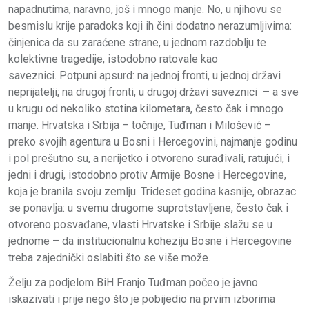
napadnutima, naravno, još i mnogo manje. No, u njihovu se
besmislu krije paradoks koji ih čini dodatno nerazumljivima:
činjenica da su zaraćene strane, u jednom razdoblju te
kolektivne tragedije, istodobno ratovale kao
saveznici. Potpuni apsurd: na jednoj fronti, u jednoj državi
neprijatelji; na drugoj fronti, u drugoj državi saveznici – a sve
u krugu od nekoliko stotina kilometara, često čak i mnogo
manje. Hrvatska i Srbija – točnije, Tuđman i Milošević –
preko svojih agentura u Bosni i Hercegovini, najmanje godinu
i pol prešutno su, a nerijetko i otvoreno surađivali, ratujući, i
jedni i drugi, istodobno protiv Armije Bosne i Hercegovine,
koja je branila svoju zemlju. Trideset godina kasnije, obrazac
se ponavlja: u svemu drugome suprotstavljene, često čak i
otvoreno posvađane, vlasti Hrvatske i Srbije slažu se u
jednome – da institucionalnu koheziju Bosne i Hercegovine
treba zajednički oslabiti što se više može.
Želju za podjelom BiH Franjo Tuđman počeo je javno
iskazivati i prije nego što je pobijedio na prvim izborima