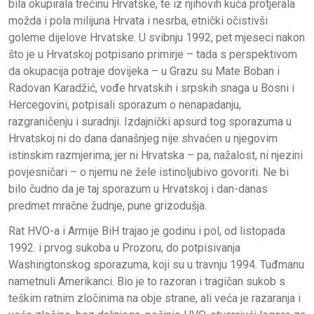
bila okupirala trećinu Hrvatske, te iz njihovih kuća protjerala
možda i pola milijuna Hrvata i nesrba, etnički očistivši
goleme dijelove Hrvatske. U svibnju 1992, pet mjeseci nakon
što je u Hrvatskoj potpisano primirje – tada s perspektivom
da okupacija potraje dovijeka – u Grazu su Mate Boban i
Radovan Karadžić, vođe hrvatskih i srpskih snaga u Bosni i
Hercegovini, potpisali sporazum o nenapadanju,
razgraničenju i suradnji. Izdajnički apsurd tog sporazuma u
Hrvatskoj ni do dana današnjeg nije shvaćen u njegovim
istinskim razmjerima, jer ni Hrvatska – pa, nažalost, ni njezini
povjesničari – o njemu ne žele istinoljubivo govoriti. Ne bi
bilo čudno da je taj sporazum u Hrvatskoj i dan-danas
predmet mračne žudnje, pune grizodušja.
Rat HVO-a i Armije BiH trajao je godinu i pol, od listopada
1992. i prvog sukoba u Prozoru, do potpisivanja
Washingtonskog sporazuma, koji su u travnju 1994. Tuđmanu
nametnuli Amerikanci. Bio je to razoran i tragičan sukob s
teškim ratnim zločinima na obje strane, ali veća je razaranja i