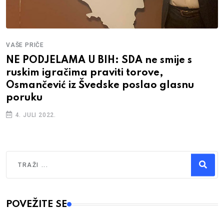
VAŠE PRIČE
NE PODJELAMA U BIH: SDA ne smije s
ruskim igračima praviti torove,
Osmančević iz Švedske poslao glasnu
poruku
4. JULI 2022.
Traži
Type 2 or more characters for results.
POVEŽITE SE