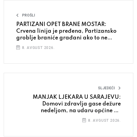
PROŠLI
PARTIZANI OPET BRANE MOSTAR:
Crvena linija je pređena, Partizansko
groblje braniće građani ako to ne
budu raduile institucije
8. AVGUST 2026.
SLJEDEĆI
MANJAK LJEKARA U SARAJEVU:
Domovi zdravlja gase dežure
nedeljom, na udaru općine na
periferiji
8. AVGUST 2026.