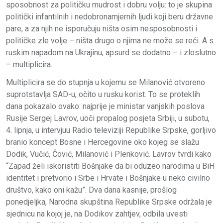
sposobnost za političku mudrost i dobru volju: to je skupina
politički infantilnih i nedobronamjernih ljudi koji beru državne
pare, a za njih ne isporučuju ništa osim nesposobnosti i
političke zle volje – ništa drugo o njima ne može se reći. A s
ruskim napadom na Ukrajinu, apsurd se dodatno – i zloslutno
– multiplicira.
Multiplicira se do stupnja u kojemu se Milanović otvoreno
suprotstavlja SAD-u, očito u rusku korist. To se proteklih
dana pokazalo ovako: najprije je ministar vanjskih poslova
Rusije Sergej Lavrov, uoči propalog posjeta Srbiji, u subotu,
4. lipnja, u intervjuu Radio televiziji Republike Srpske, gorljivo
branio koncept Bosne i Hercegovine oko kojeg se slažu
Dodik, Vučić, Čović, Milanović i Plenković. Lavrov tvrdi kako
“Zapad želi iskoristiti Bošnjake da bi oduzeo narodima u BiH
identitet i pretvorio i Srbe i Hrvate i Bošnjake u neko civilno
društvo, kako oni kažu”. Dva dana kasnije, prošlog
ponedjeljka, Narodna skupština Republike Srpske održala je
sjednicu na kojoj je, na Dodikov zahtjev, odbila uvesti