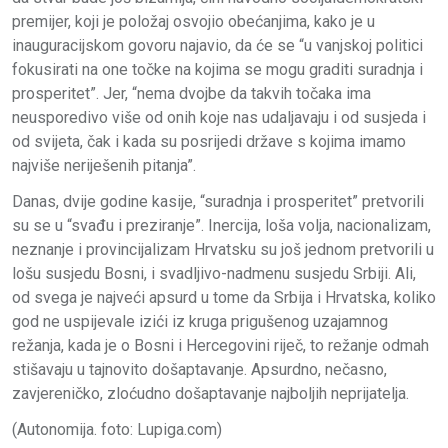
premijer, koji je položaj osvojio obećanjima, kako je u
inauguracijskom govoru najavio, da će se “u vanjskoj politici
fokusirati na one točke na kojima se mogu graditi suradnja i
prosperitet”. Jer, “nema dvojbe da takvih točaka ima
neusporedivo više od onih koje nas udaljavaju i od susjeda i
od svijeta, čak i kada su posrijedi države s kojima imamo
najviše neriješenih pitanja”.
Danas, dvije godine kasije, “suradnja i prosperitet” pretvorili
su se u “svađu i preziranje”. Inercija, loša volja, nacionalizam,
neznanje i provincijalizam Hrvatsku su još jednom pretvorili u
lošu susjedu Bosni, i svadljivo-nadmenu susjedu Srbiji. Ali,
od svega je najveći apsurd u tome da Srbija i Hrvatska, koliko
god ne uspijevale izići iz kruga prigušenog uzajamnog
režanja, kada je o Bosni i Hercegovini riječ, to režanje odmah
stišavaju u tajnovito došaptavanje. Apsurdno, nečasno,
zavjereničko, zloćudno došaptavanje najboljih neprijatelja.
(Autonomija. foto: Lupiga.com)