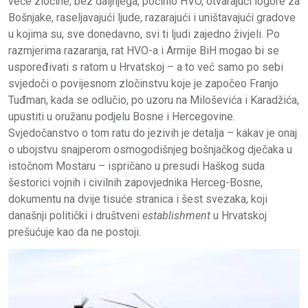
veće zločine, bez daljnjega, počinio HVO, otvarajući logore za
Bošnjake, raseljavajući ljude, razarajući i uništavajući gradove
u kojima su, sve donedavno, svi ti ljudi zajedno živjeli. Po
razmjerima razaranja, rat HVO-a i Armije BiH mogao bi se
uspoređivati s ratom u Hrvatskoj – a to već samo po sebi
svjedoči o povijesnom zločinstvu koje je započeo Franjo
Tuđman, kada se odlučio, po uzoru na Miloševića i Karadžića,
upustiti u oružanu podjelu Bosne i Hercegovine.
Svjedočanstvo o tom ratu do jezivih je detalja – kakav je onaj
o ubojstvu snajperom osmogodišnjeg bošnjačkog dječaka u
istočnom Mostaru – ispričano u presudi Haškog suda
šestorici vojnih i civilnih zapovjednika Herceg-Bosne,
dokumentu na dvije tisuće stranica i šest svezaka, koji
današnji politički i društveni
establishment
u Hrvatskoj
prešućuje kao da ne postoji.