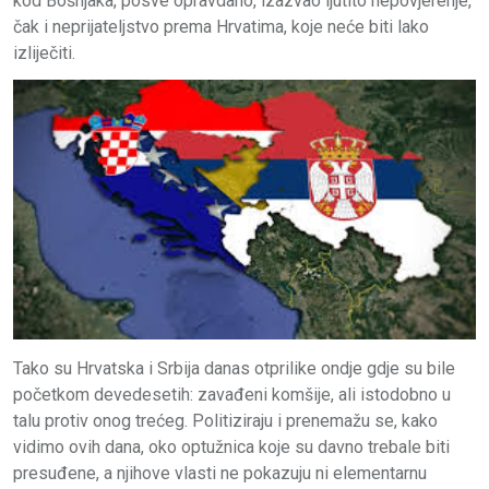
kod Bošnjaka, posve opravdano, izazvao ljutito nepovjerenje,
čak i neprijateljstvo prema Hrvatima, koje neće biti lako
izliječiti.
Tako su Hrvatska i Srbija danas otprilike ondje gdje su bile
početkom devedesetih: zavađeni komšije, ali istodobno u
talu protiv onog trećeg. Politiziraju i prenemažu se, kako
vidimo ovih dana, oko optužnica koje su davno trebale biti
presuđene, a njihove vlasti ne pokazuju ni elementarnu