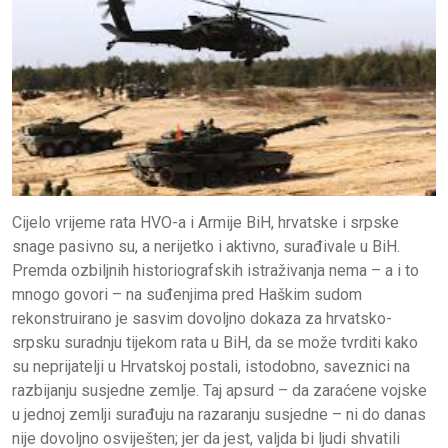
Cijelo vrijeme rata HVO-a i Armije BiH, hrvatske i srpske
snage pasivno su, a nerijetko i aktivno, surađivale u BiH.
Premda ozbiljnih historiografskih istraživanja nema – a i to
mnogo govori – na suđenjima pred Haškim sudom
rekonstruirano je sasvim dovoljno dokaza za hrvatsko-
srpsku suradnju tijekom rata u BiH, da se može tvrditi kako
su neprijatelji u Hrvatskoj postali, istodobno, saveznici na
razbijanju susjedne zemlje. Taj apsurd – da zaraćene vojske
u jednoj zemlji surađuju na razaranju susjedne – ni do danas
nije dovoljno osviješten; jer da jest, valjda bi ljudi shvatili