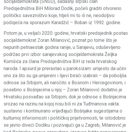
socijaldemokrata (SNSD), sadašnji srpski član
Predsjedništva BiH Milorad Dodik, počeli graditi otvoreno
političko savezništvo koje, htjeli mi to ili ne, neodoljivo
podsjeća na sporazum Karadžić – Boban iz 1992. godine.
Potom je, u veljači 2020. godine, hrvatski predsjednik postao
socijaldemokrat Zoran Milanović, poznat po tome što je
nepunih petnaestak godina ranije, u Sarajevu, oduševljeno
podržao prvi izbor sarajevskog socijaldemokrata Željka
Komšića za člana Predsjedništva BiH iz reda hrvatskog
naroda. I apsurd je prerastao u paroksizam: umjesto da učini
ono za što su ga umjereni i lijevi birači izabrali – da poboljša
odnose sa Srbijom, ali naročito s Bosnom i Hercegovinom, i
posebno s Bošnjacima u njoj – Zoran Milanović dodatno je
Hrvatsku posvađao sa Srbijom, dok je odnose s Bošnjacima
srozao na razinu na kojoj nisu bili ni za Tuđmanova vakta:
sustavno i kontinuirano vrijeđajući Bošnjake sugestijama o
kulturnoj inferiornosti i političkoj prijetvornosti, te istodobno
se javno diveći Dodiku i pozivajući ga u Zagreb, Milanović je