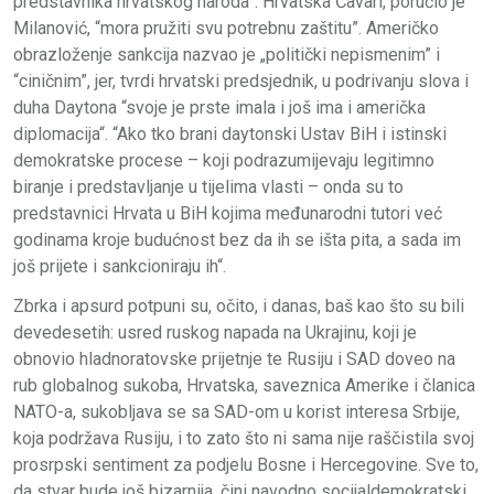
predstavnika hrvatskog naroda”. Hrvatska Čavari, poručio je
Milanović, “mora pružiti svu potrebnu zaštitu”. Američko
obrazloženje sankcija nazvao je „politički nepismenim” i
“ciničnim”, jer, tvrdi hrvatski predsjednik, u podrivanju slova i
duha Daytona “svoje je prste imala i još ima i američka
diplomacija“. “Ako tko brani daytonski Ustav BiH i istinski
demokratske procese – koji podrazumijevaju legitimno
biranje i predstavljanje u tijelima vlasti – onda su to
predstavnici Hrvata u BiH kojima međunarodni tutori već
godinama kroje budućnost bez da ih se išta pita, a sada im
još prijete i sankcioniraju ih“.
Zbrka i apsurd potpuni su, očito, i danas, baš kao što su bili
devedesetih: usred ruskog napada na Ukrajinu, koji je
obnovio hladnoratovske prijetnje te Rusiju i SAD doveo na
rub globalnog sukoba, Hrvatska, saveznica Amerike i članica
NATO-a, sukobljava se sa SAD-om u korist interesa Srbije,
koja podržava Rusiju, i to zato što ni sama nije raščistila svoj
prosrpski sentiment za podjelu Bosne i Hercegovine. Sve to,
da stvar bude još bizarnija, čini navodno socijaldemokratski