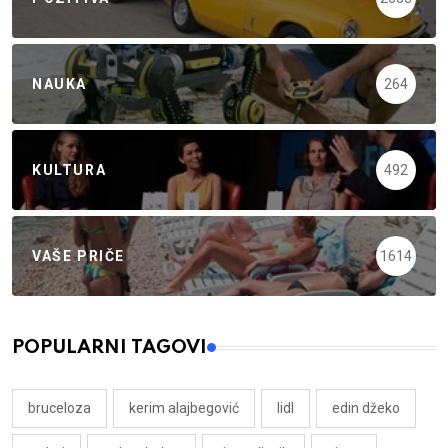
NAUKA
264
KULTURA
492
VAŠE PRIČE
1614
POPULARNI TAGOVI
bruceloza
kerim alajbegović
lidl
edin džeko