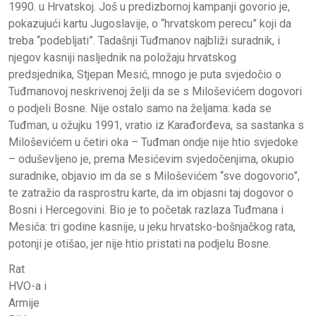
1990. u Hrvatskoj. Još u predizbornoj kampanji govorio je,
pokazujući kartu Jugoslavije, o “hrvatskom perecu” koji da
treba “podebljati”. Tadašnji Tuđmanov najbliži suradnik, i
njegov kasniji nasljednik na položaju hrvatskog
predsjednika, Stjepan Mesić, mnogo je puta svjedočio o
Tuđmanovoj neskrivenoj želji da se s Miloševićem dogovori
o podjeli Bosne. Nije ostalo samo na željama: kada se
Tuđman, u ožujku 1991, vratio iz Karađorđeva, sa sastanka s
Miloševićem u četiri oka – Tuđman ondje nije htio svjedoke
– oduševljeno je, prema Mesićevim svjedočenjima, okupio
suradnike, objavio im da se s Miloševićem “sve dogovorio”,
te zatražio da rasprostru karte, da im objasni taj dogovor o
Bosni i Hercegovini. Bio je to početak razlaza Tuđmana i
Mesića: tri godine kasnije, u jeku hrvatsko-bošnjačkog rata,
potonji je otišao, jer nije htio pristati na podjelu Bosne.
Rat
HVO-a i
Armije