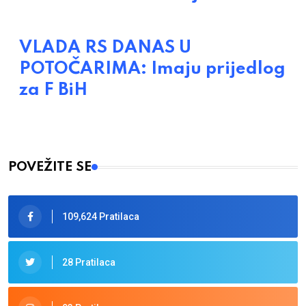
VLADA RS DANAS U
POTOČARIMA: Imaju prijedlog
za F BiH
POVEŽITE SE
109,624 Pratilaca
28 Pratilaca