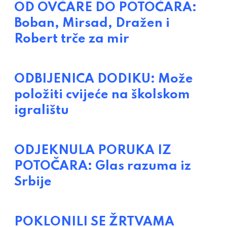
OD OVČARE DO POTOČARA:
Boban, Mirsad, Dražen i
Robert trče za mir
ODBIJENICA DODIKU: Može
položiti cvijeće na školskom
igralištu
ODJEKNULA PORUKA IZ
POTOČARA: Glas razuma iz
Srbije
POKLONILI SE ŽRTVAMA