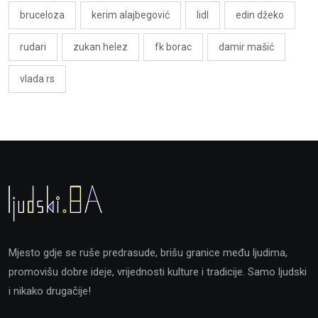
bruceloza
kerim alajbegović
lidl
edin džeko
rudari
zukan helez
fk borac
damir mašić
vlada rs
Mjesto gdje se ruše predrasude, brišu granice među ljudima,
promovišu dobre ideje, vrijednosti kulture i tradicije. Samo ljudski
i nikako drugačije!