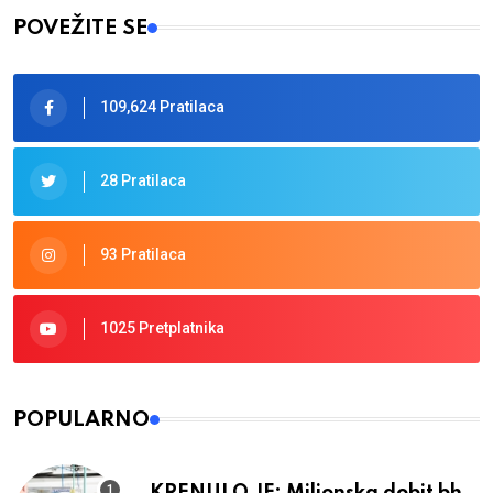
POVEŽITE SE
109,624 Pratilaca
28 Pratilaca
93 Pratilaca
1025 Pretplatnika
POPULARNO
KRENULO JE: Milionska dobit bh.