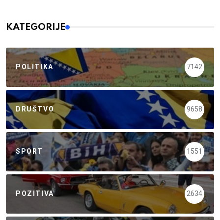
KATEGORIJE
POLITIKA
7142
DRUŠTVO
9658
SPORT
1551
POZITIVA
2634