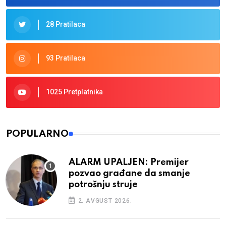
28 Pratilaca
93 Pratilaca
1025 Pretplatnika
POPULARNO
ALARM UPALJEN: Premijer
pozvao građane da smanje
potrošnju struje
2. AVGUST 2026.