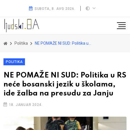
SUBOTA, 8. AVG 2026.
Politika
NE POMAŽE NI SUD: Politika u RS neće bosanski jezik u školama, ide žalba na presudu za Janju
POLITIKA
NE POMAŽE NI SUD: Politika u RS
neće bosanski jezik u školama,
ide žalba na presudu za Janju
18. JANUAR 2024.