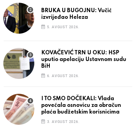
BRUKA U BUGOJNU: Vučić
izvrijeđao Heleza
5. AVGUST 2026.
KOVAČEVIĆ TRN U OKU: HSP
uputio apelaciju Ustavnom sudu
BiH
6. AVGUST 2026.
I TO SMO DOČEKALI: Vlada
povećala osnovicu za obračun
plaća budžetskim korisnicima
3. AVGUST 2026.