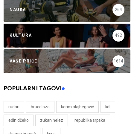
NAUKA
264
KULTURA
492
VAŠE PRIČE
1614
POPULARNI TAGOVI
rudari
bruceloza
kerim alajbegović
lidl
edin džeko
zukan helez
republika srpska
dragan bursač
kcus