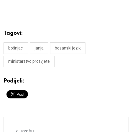
Tagovi:
bošnjaci
janja
bosanski jezik
ministarstvo prosvjete
Podijeli:
PROŠLI