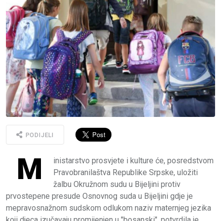
PODIJELI
M
inistarstvo prosvjete i kulture će, posredstvom
Pravobranilaštva Republike Srpske, uložiti
žalbu Okružnom sudu u Bijeljini protiv
prvostepene presude Osnovnog suda u Bijeljini gdje je
mepravosnažnom sudskom odlukom naziv maternjeg jezika
koji djeca izučavaju promijenjen u "bosanski", potvrdila je