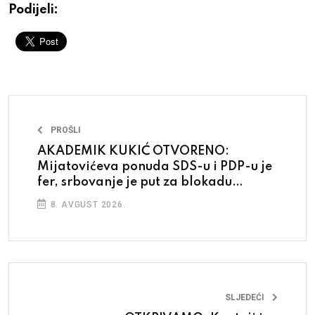
Podijeli:
PROŠLI
AKADEMIK KUKIĆ OTVORENO:
Mijatovićeva ponuda SDS-u i PDP-u je
fer, srbovanje je put za blokadu
države
8. AVGUST 2026.
SLJEDEĆI