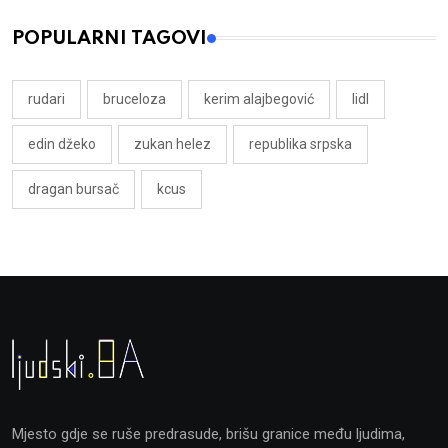
POPULARNI TAGOVI
rudari
bruceloza
kerim alajbegović
lidl
edin džeko
zukan helez
republika srpska
dragan bursač
kcus
Mjesto gdje se ruše predrasude, brišu granice među ljudima,