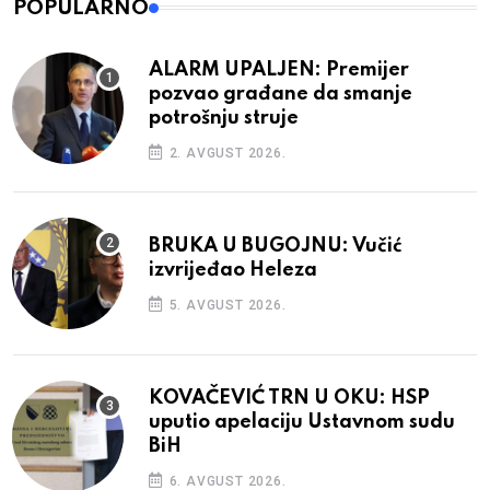
POPULARNO
ALARM UPALJEN: Premijer
pozvao građane da smanje
potrošnju struje
2. AVGUST 2026.
BRUKA U BUGOJNU: Vučić
izvrijeđao Heleza
5. AVGUST 2026.
KOVAČEVIĆ TRN U OKU: HSP
uputio apelaciju Ustavnom sudu
BiH
6. AVGUST 2026.