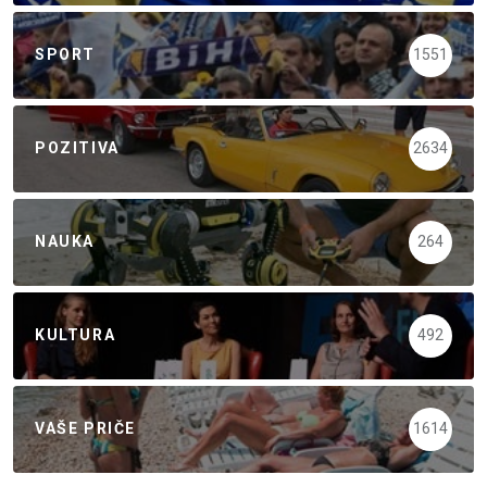
SPORT
1551
POZITIVA
2634
NAUKA
264
KULTURA
492
VAŠE PRIČE
1614