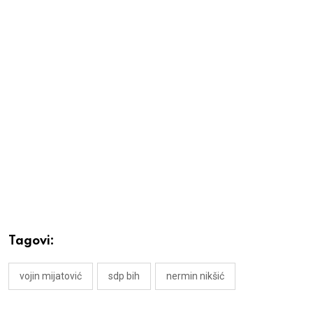
Tagovi:
vojin mijatović
sdp bih
nermin nikšić