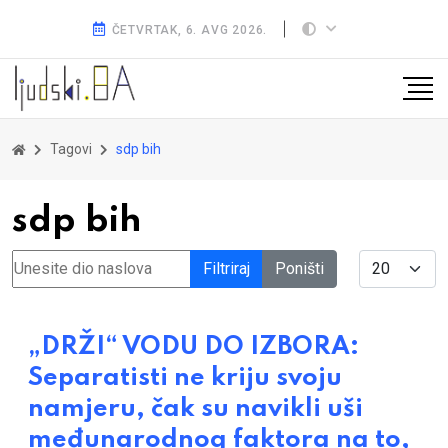
ČETVRTAK, 6. AVG 2026.
Tagovi
sdp bih
sdp bih
Unesite dio naslova
Display #
Filtriraj
Poništi
„DRŽI“ VODU DO IZBORA:
Separatisti ne kriju svoju
namjeru, čak su navikli uši
međunarodnog faktora na to,