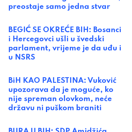
preostaje samo jedna stvar
BEGIĆ SE OKREĆE BIH: Bosanci
i Hercegovci ušli u švedski
parlament, vrijeme je da uđu i
u NSRS
BiH KAO PALESTINA: Vuković
upozorava da je moguće, ko
nije spreman olovkom, neće
državu ni puškom braniti
BURA U BIH: SDP Amidžića