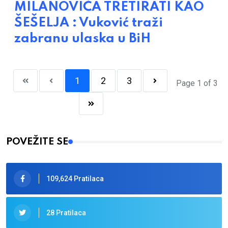
MILANOVIĆA TRETIRATI KAO
ŠEŠELJA : Vuković traži
zabranu ulaska u BiH
1
2
3
Page 1 of 3
POVEŽITE SE
109,624 Pratilaca
28 Pratilaca