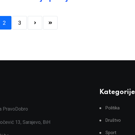
2
3
Kategorije
Politika
ja PravoDobro
Društvo
očević 13, Sarajevo, BiH
Sport