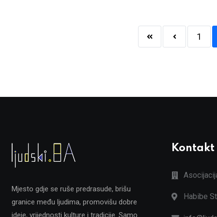
1
Kontakt
Asocijaci
Mjesto gdje se ruše predrasude, brišu
Habibe St
granice među ljudima, promovišu dobre
ideje, vrijednosti kulture i tradicije. Samo