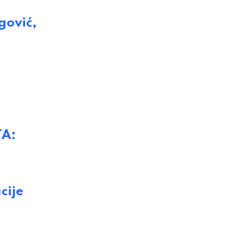
gović,
TA:
cije