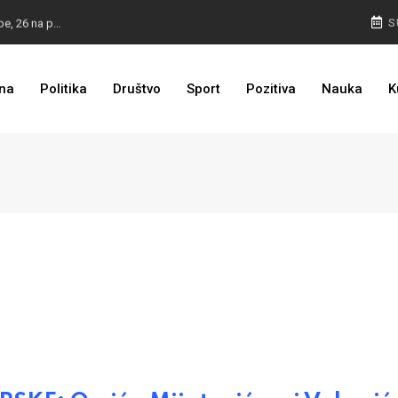
ZASTRAŠIVANJE I PRITISCI: Saslušane još 4 osobe, 26 na popisu
S
TROJKA U AKCIJI: Inicijativa za status Srebrenice pokrenuta
na
Politika
Društvo
Sport
Pozitiva
Nauka
K
PULJIĆ IZ WASHINGTONA: Sankcije Dodiku mnogo će ovisiti od aktivnosti bh. diplomacije