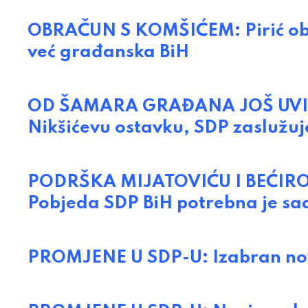
OBRAČUN S KOMŠIĆEM: Pirić obruk
već građanska BiH
OD ŠAMARA GRAĐANA JOŠ UVIJE
Nikšićevu ostavku, SDP zaslužuj
PODRŠKA MIJATOVIĆU I BEĆIROV
Pobjeda SDP BiH potrebna je sa
PROMJENE U SDP-U: Izabran nov