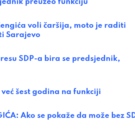
ednik preuzeo funkciju
gića voli čaršija, moto je raditi
ti Sarajevo
su SDP-a bira se predsjednik,
eć šest godina na funkciji
ĆA: Ako se pokaže da može bez S