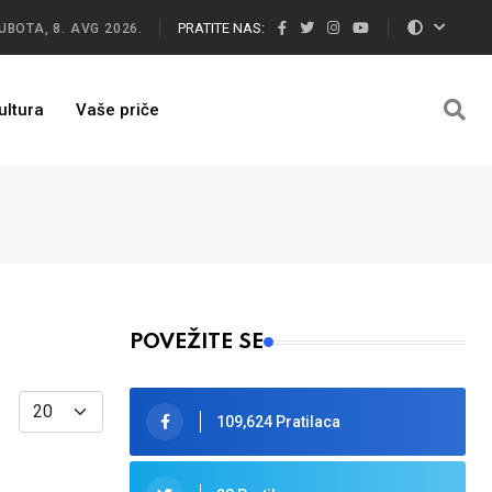
PRATITE NAS:
UBOTA, 8. AVG 2026.
ultura
Vaše priče
POVEŽITE SE
Display #
109,624 Pratilaca