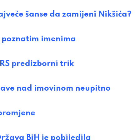
veće šanse da zamijeni Nikšića?
s poznatim imenima
S predizborni trik
žave nad imovinom neupitno
 promjene
ava BiH je pobijedila