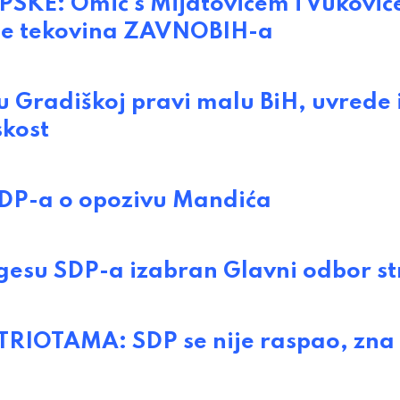
SKE: Omić s Mijatovićem i Vukovi
je tekovina ZAVNOBIH-a
 Gradiškoj pravi malu BiH, uvrede 
skost
SDP-a o opozivu Mandića
esu SDP-a izabran Glavni odbor s
OTAMA: SDP se nije raspao, zna 