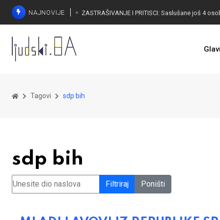
NAJNOVIJE
Glav
Tagovi
sdp bih
sdp bih
Unesite dio naslova
Filtriraj
Poništi