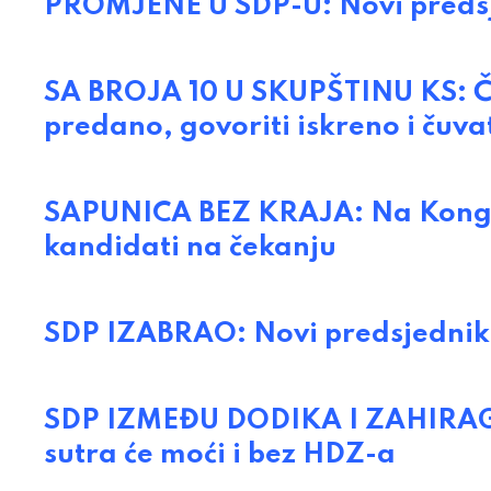
PROMJENE U SDP-U: Novi predsj
SA BROJA 10 U SKUPŠTINU KS: Čen
predano, govoriti iskreno i čuva
SAPUNICA BEZ KRAJA: Na Kongre
kandidati na čekanju
SDP IZABRAO: Novi predsjednik v
SDP IZMEĐU DODIKA I ZAHIRAGI
sutra će moći i bez HDZ-a