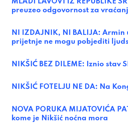
MLADI LAVOVI IZ REPUBLIKE SRP
preuzeo odgovornost za vraćan
NI IZDAJNIK, NI BALIJA: Armin u
prijetnje ne mogu pobjediti ljud
NIKŠIĆ BEZ DILEME: Iznio stav 
NIKŠIĆ FOTELJU NE DA: Na Kong
NOVA PORUKA MIJATOVIĆA PATRI
kome je Nikšić noćna mora