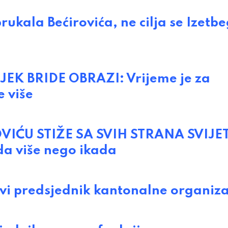
ala Bećirovića, ne cilja se Izetbe
K BRIDE OBRAZI: Vrijeme je za
e više
IĆU STIŽE SA SVIH STRANA SVIJE
da više nego ikada
i predsjednik kantonalne organiza