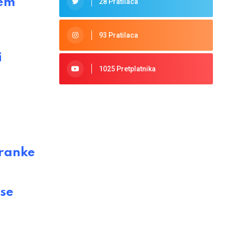
ćem
28 Pratilaca
93 Pratilaca
i
1025 Pretplatnika
tranke
se