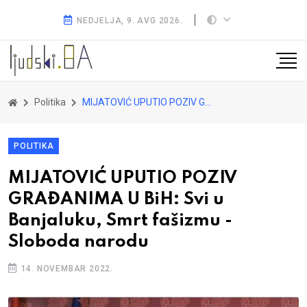
NEDJELJA, 9. AVG 2026.
Politika
MIJATOVIĆ UPUTIO POZIV GRAĐANIMA U BiH: Svi u Banjaluku, Smrt fašizmu - Sloboda narodu
POLITIKA
MIJATOVIĆ UPUTIO POZIV
GRAĐANIMA U BiH: Svi u
Banjaluku, Smrt fašizmu -
Sloboda narodu
14. NOVEMBAR 2022.