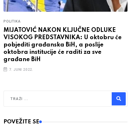
POLITIKA
MIJATOVIĆ NAKON KLJUČNE ODLUKE
VISOKOG PREDSTAVNIKA: U oktobru će
pobjediti građanska BiH, a poslije
oktobra institucije će raditi za sve
građane BiH
7. JUNI 2022.
Traži
Type 2 or more characters for results.
POVEŽITE SE