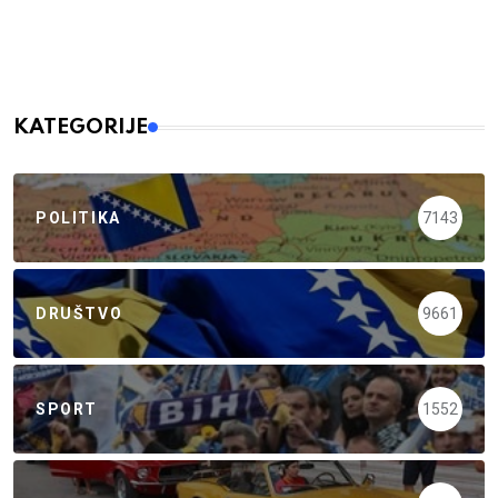
KATEGORIJE
POLITIKA
7143
DRUŠTVO
9661
SPORT
1552