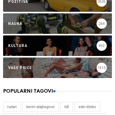
POZITIVA
2636
NAUKA
264
KULTURA
492
VAŠE PRIČE
1615
POPULARNI TAGOVI
rudari
kerim alajbegović
lidl
edin džeko