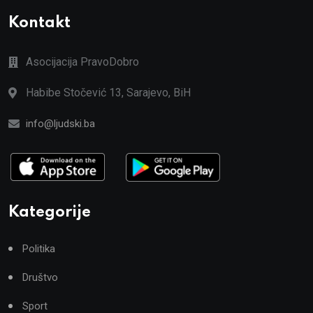
Kontakt
Asocijacija PravoDobro
Habibe Stočević 13, Sarajevo, BiH
info@ljudski.ba
Kategorije
Politika
Društvo
Sport