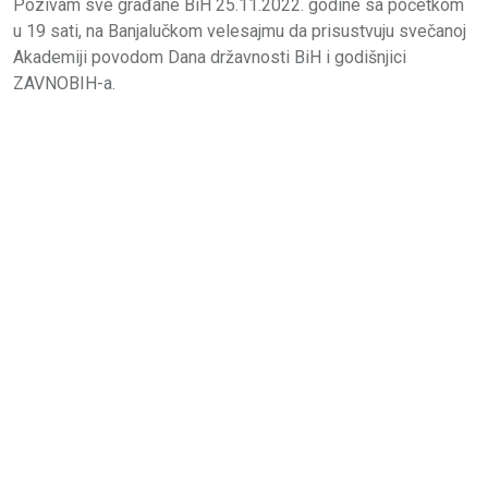
Pozivam sve građane BiH 25.11.2022. godine sa početkom
u 19 sati, na Banjalučkom velesajmu da prisustvuju svečanoj
Akademiji povodom Dana državnosti BiH i godišnjici
ZAVNOBIH-a.