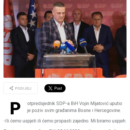
PODIJELI
P
otpredsjednik SDP-a BiH Vojin Mijatović uputio
je poziv svim građanima Bosne i Hercegovine.
-Ili ćemo uspjeti ili ćemo propasti zajedno. Mi biramo uspjeh.