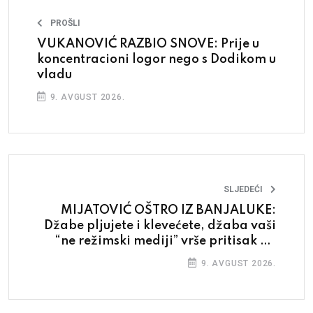
PROŠLI
VUKANOVIĆ RAZBIO SNOVE: Prije u
koncentracioni logor nego s Dodikom u
vladu
9. AVGUST 2026.
SLJEDEĆI
MIJATOVIĆ OŠTRO IZ BANJALUKE:
Džabe pljujete i klevećete, džaba vaši
“ne režimski mediji” vrše pritisak po
uzoru na režimske
9. AVGUST 2026.