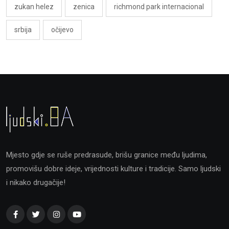
zukan helez
zenica
richmond park internacional
srbija
očijevo
Mjesto gdje se ruše predrasude, brišu granice među ljudima,
promovišu dobre ideje, vrijednosti kulture i tradicije. Samo ljudski
i nikako drugačije!