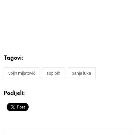
Tagovi:
vojin mijatović
sdp bih
banja luka
Podijeli: