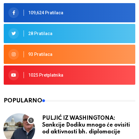
109,624 Pratilaca
28 Pratilaca
93 Pratilaca
1025 Pretplatnika
POPULARNO
PULJIĆ IZ WASHINGTONA:
Sankcije Dodiku mnogo će ovisiti
od aktivnosti bh. diplomacije