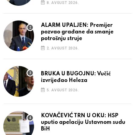
8. AVGUST 2026.
ALARM UPALJEN: Premijer
pozvao građane da smanje
potrošnju struje
2. AVGUST 2026.
BRUKA U BUGOJNU: Vučić
izvrijeđao Heleza
5. AVGUST 2026.
KOVAČEVIĆ TRN U OKU: HSP
uputio apelaciju Ustavnom sudu
BiH