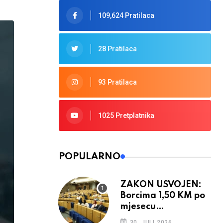
109,624 Pratilaca
28 Pratilaca
93 Pratilaca
1025 Pretplatnika
POPULARNO
ZAKON USVOJEN:
Borcima 1,50 KM po
mjesecu
provedenom u ratu
30. JULI 2026.