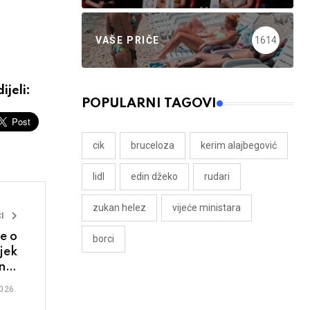
VAŠE PRIČE
1614
ijeli:
POPULARNI TAGOVI
cik
bruceloza
kerim alajbegović
lidl
edin džeko
rudari
zukan helez
vijeće ministara
I
e o
borci
jek
nih
aca
026.