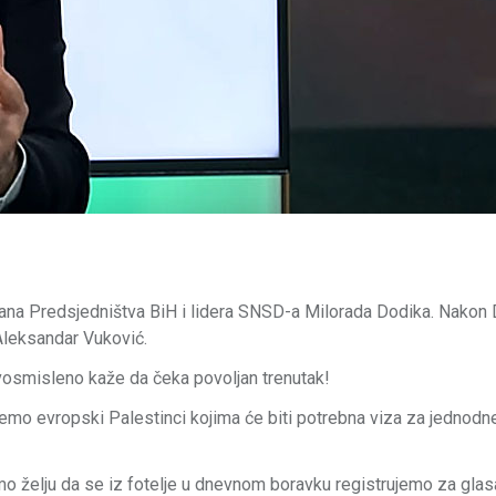
i člana Predsjedništva BiH i lidera SNSD-a Milorada Dodika. Nakon
 Aleksandar Vuković.
dvosmisleno kaže da čeka povoljan trenutak!
mo evropski Palestinci kojima će biti potrebna viza za jednodn
mo želju da se iz fotelje u dnevnom boravku registrujemo za glasa