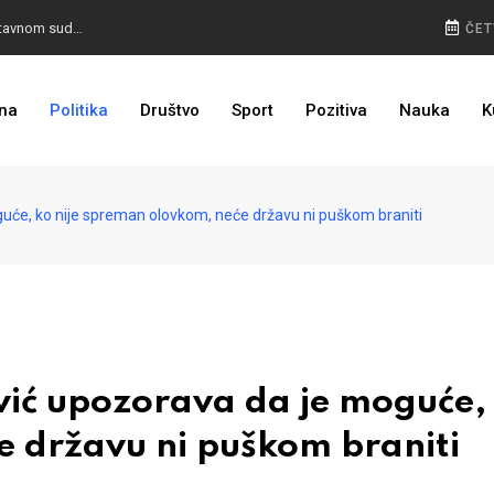
KOVAČEVIĆ TRN U OKU: HSP uputio apelaciju Ustavnom sudu BiH
ČET
NA VISINI ZADATKA: EUFOR izveo združenu vježbu kod Foče, detalji poznati
na
Politika
Društvo
Sport
Pozitiva
Nauka
K
ODLUČENO: CIK BIH kaznio stranke zbog preuranjene kampanje
će, ko nije spreman olovkom, neće državu ni puškom braniti
ić upozorava da je moguće,
e državu ni puškom braniti