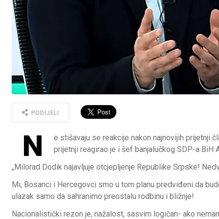
PODIJELI
N
e stišavaju se reakcije nakon najnovijih prijetnj
prijetnji reagirao je i šef banjalučkog SDP-a BiH
„Milorad Dodik najavljuje otcjepljenje Republike Srpske! Ne
Mi, Bosanci i Hercegovci smo u tom planu predviđeni da bude
ulazak samo da sahranimo preostalu rodbinu i bližnje!
Nacionalistički rezon je, nažalost, sasvim logičan- ako nema