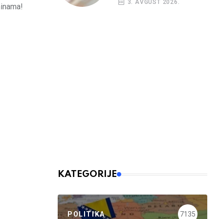
3. AVGUST 2026.
ninama!
budžetskim
korisnicima
KATEGORIJE
POLITIKA
7135