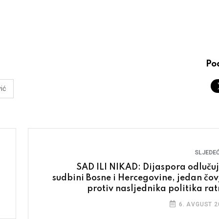
Pod
ić
SLJEDEĆ
SAD ILI NIKAD: Dijaspora odlučuj
sudbini Bosne i Hercegovine, jedan čov
protiv nasljednika politika rat
zločin
6. AVGUST 2