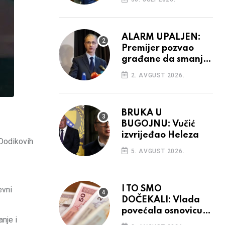
ALARM UPALJEN:
Premijer pozvao
građane da smanje
potrošnju struje
2. AVGUST 2026.
BRUKA U
BUGOJNU: Vučić
izvrijeđao Heleza
 Dodikovih
5. AVGUST 2026.
I TO SMO
evni
DOČEKALI: Vlada
povećala osnovicu
nje i
za obračun plaća