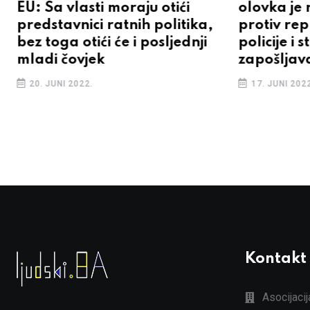
EU: Sa vlasti moraju otići
olovka je 
predstavnici ratnih politika,
protiv rep
bez toga otići će i posljednji
policije i
mladi čovjek
zapošljav
20. JUNI 2022.
17. JUNI 2022
Kontakt
Asocijaci