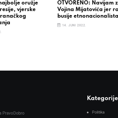
najbolje oružje
OTVORENO: Navijam 
resije, vjerske
Vojina Mijatovića jer r
 stranačkog
busije etnonacionalist
anja
14. JUNI 2022.
.
Kategorije
Politika
ja PravoDobro