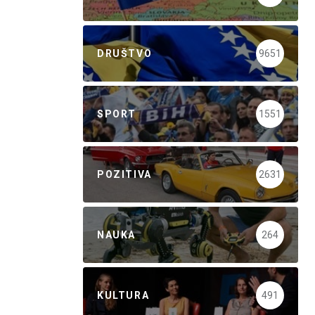
DRUŠTVO
9651
SPORT
1551
POZITIVA
2631
NAUKA
264
KULTURA
491