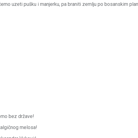
 ćemo uzeti pušku i manjerku, pa braniti zemlju po bosanskim pla
nemo bez države!
talgičnog melosa!