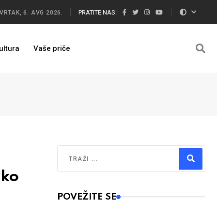
PRATITE NAS:
VRTAK, 6. AVG 2026.
ultura
Vaše priče
Traži
 ko
Type 2 or more characters for results.
POVEŽITE SE