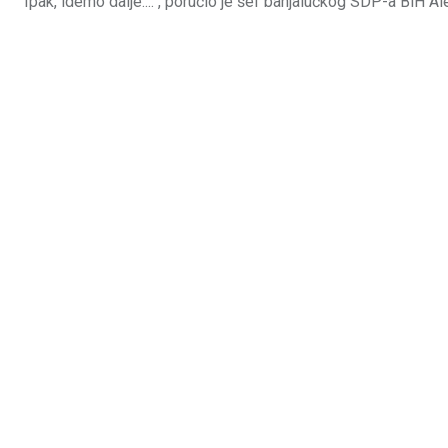
Ipak, idemo dalje....“, poručio je šef banjalučkog SDP-a BiH A