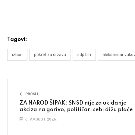
Tagovi:
izbori
pokret za državu
sdp bih
aleksandar vukov
PROŠLI
ZA NAROD ŠIPAK: SNSD nije za ukidanje
akciza na gorivo, političari sebi dižu plaće
6. AVGUST 2026.