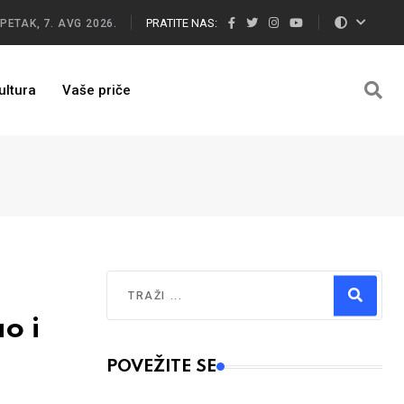
PRATITE NAS:
PETAK, 7. AVG 2026.
ultura
Vaše priče
Traži
o i
Type 2 or more characters for results.
POVEŽITE SE