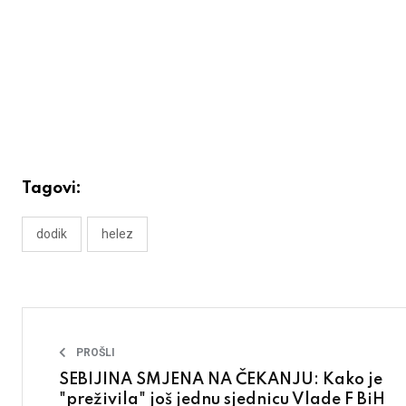
Tagovi:
dodik
helez
PROŠLI
SEBIJINA SMJENA NA ČEKANJU: Kako je
"preživila" još jednu sjednicu Vlade F BiH