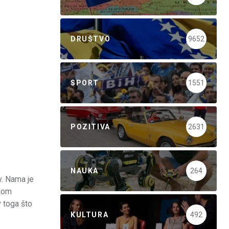
DRUŠTVO
9652
SPORT
1551
POZITIVA
2631
NAUKA
264
v. Nama je
dnom
v toga što
KULTURA
492