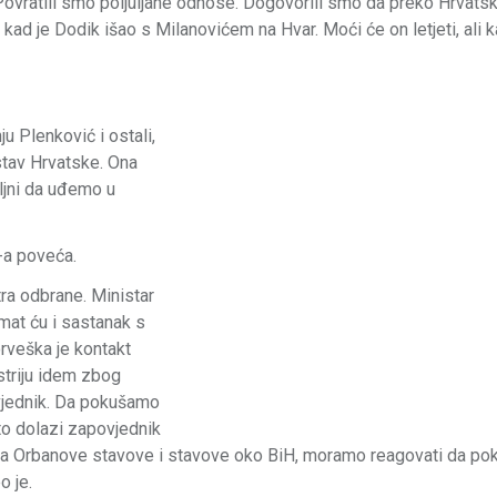
. Povratili smo poljuljane odnose. Dogovorili smo da preko Hrvat
kad je Dodik išao s Milanovićem na Hvar. Moći će on letjeti, ali 
u Plenković i ostali,
stav Hrvatske. Ona
ljni da uđemo u
-a poveća.
tra odbrane. Ministar
mat ću i sastanak s
orveška je kontakt
striju idem zbog
ovjednik. Da pokušamo
to dolazi zapovjednik
na Orbanove stavove i stavove oko BiH, moramo reagovati da po
o je.