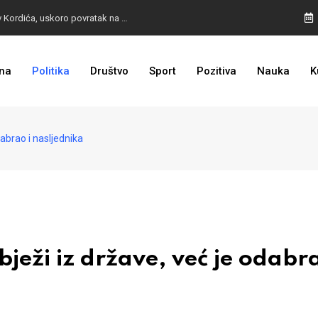
BURA U MOSTARU: Otpušteni radnici odbili poziv Kordića, uskoro povratak na posao
na
Politika
Društvo
Sport
Pozitiva
Nauka
K
I TO SMO DOČEKALI: Grad u BiH prvi put dobio sredstva EU
abrao i nasljednika
eži iz države, već je odabra