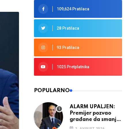
109,624 Pratilaca
28 Pratilaca
93 Pratilaca
1025 Pretplatnika
POPULARNO
ALARM UPALJEN:
Premijer pozvao
građane da smanje
potrošnju struje
2. AVGUST 2026.