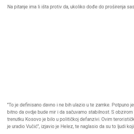
Na pitanje ima li išta protiv da, ukoliko dođe do proširenja s
"To je definisano davno i ne bih ulazio u te zamke. Potpuno je
bitno da ovdje bude mir i da sačuvamo stabilnost. S obzirom
trenutku Kosovo je bilo u političkoj defanzivi. Ovim teroristič
je uradio Vučić", izjavio je Helez, te naglasio da su to ljudi koj