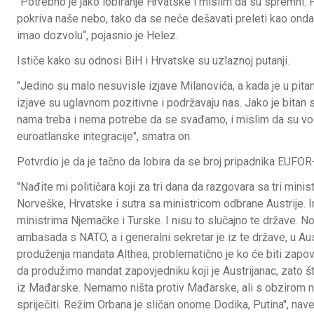
"Potrebno je jako lobiranje Hrvatske i mislim da su spremni
pokriva naše nebo, tako da se neće dešavati preleti kao onda 
imao dozvolu“, pojasnio je Helez.
Ističe kako su odnosi BiH i Hrvatske su uzlaznoj putanji.
"Jedino su malo nesuvisle izjave Milanovića, a kada je u pitanj
izjave su uglavnom pozitivne i podržavaju nas. Jako je bitan 
nama treba i nema potrebe da se svađamo, i mislim da su vo
euroatlanske integracije", smatra on.
Potvrdio je da je tačno da lobira da se broj pripadnika EUFOR
"Nađite mi političara koji za tri dana da razgovara sa tri minis
Norveške, Hrvatske i sutra sa ministricom odbrane Austrije. I
ministrima Njemačke i Turske. I nisu to slučajno te države. N
ambasada s NATO, a i generalni sekretar je iz te države, u Au
produženja mandata Althea, problematično je ko će biti zap
da produžimo mandat zapovjedniku koji je Austrijanac, zato š
iz Mađarske. Nemamo ništa protiv Mađarske, ali s obzirom 
spriječiti. Režim Orbana je sličan onome Dodika, Putina", nave