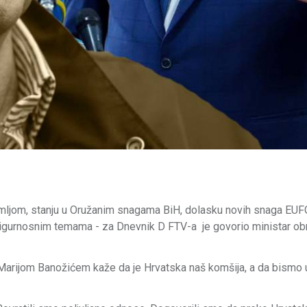
mljom, stanju u Oružanim snagama BiH, dolasku novih snaga EUF
 i sigurnosnim temama - za Dnevnik D FTV-a je govorio ministar o
rijom Banožićem kaže da je Hrvatska naš komšija, a da bismo u