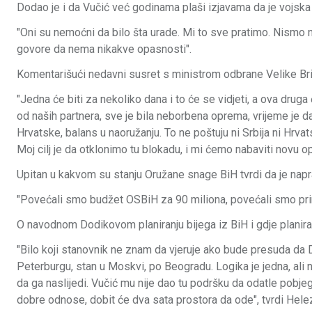
Dodao je i da Vučić već godinama plaši izjavama da je vojska 
"Oni su nemoćni da bilo šta urade. Mi to sve pratimo. Nismo ni
govore da nema nikakve opasnosti".
Komentarišući nedavni susret s ministrom odbrane Velike Brit
"Jedna će biti za nekoliko dana i to će se vidjeti, a ova druga 
od naših partnera, sve je bila neborbena oprema, vrijeme je d
Hrvatske, balans u naoružanju. To ne poštuju ni Srbija ni Hrv
Moj cilj je da otklonimo tu blokadu, i mi ćemo nabaviti novu op
Upitan u kakvom su stanju Oružane snage BiH tvrdi da je naprav
"Povećali smo budžet OSBiH za 90 miliona, povećali smo pri
O navodnom Dodikovom planiranju bijega iz BiH i gdje planira
"Bilo koji stanovnik ne znam da vjeruje ako bude presuda da Do
Peterburgu, stan u Moskvi, po Beogradu. Logika je jedna, ali
da ga naslijedi. Vučić mu nije dao tu podršku da odatle pobje
dobre odnose, dobit će dva sata prostora da ode", tvrdi Hele