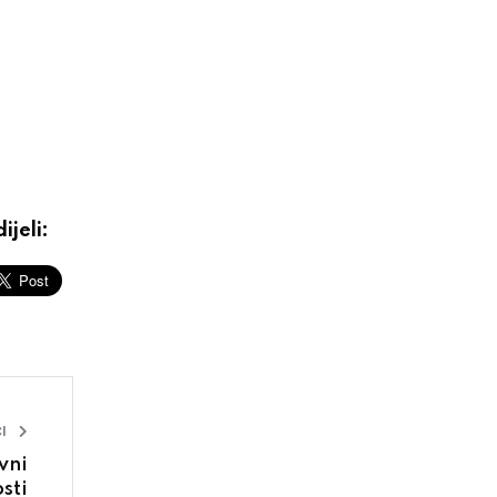
ijeli:
I
vni
sti