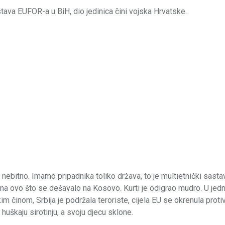
astava EUFOR-a u BiH, dio jedinica čini vojska Hrvatske.
 nebitno. Imamo pripadnika toliko država, to je multietnički sasta
 na ovo što se dešavalo na Kosovo. Kurti je odigrao mudro. U je
kim činom, Srbija je podržala teroriste, cijela EU se okrenula proti
i huškaju sirotinju, a svoju djecu sklone.