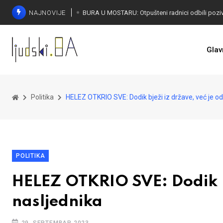
NAJNOVIJE
SORECA ZADOVOLJAN: Važan korak BiH ka EU
Glav
Politika
HELEZ OTKRIO SVE: Dodik bježi iz države, već je od
POLITIKA
HELEZ OTKRIO SVE: Dodik bj
nasljednika