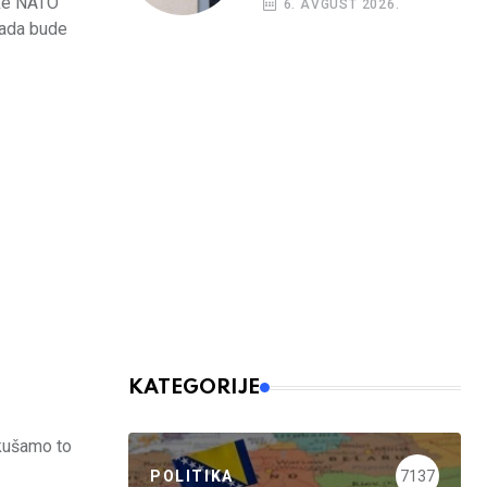
ske NATO
6. AVGUST 2026.
kada bude
KATEGORIJE
kušamo to
POLITIKA
7137