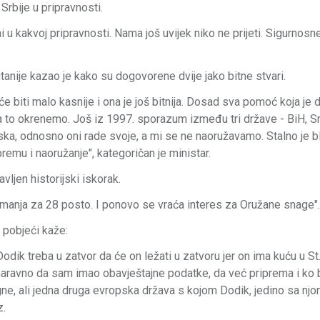
Srbije u pripravnosti.
 u kakvoj pripravnosti. Nama još uvijek niko ne prijeti. Sigurnosn
anije kazao je kako su dogovorene dvije jako bitne stvari.
će biti malo kasnije i ona je još bitnija. Dosad sva pomoć koja je 
a to okrenemo. Još iz 1997. sporazum između tri države - BiH, Sr
atska, odnosno oni rade svoje, a mi se ne naoružavamo. Stalno je b
remu i naoružanje", kategoričan je ministar.
ljen historijski iskorak.
manja za 28 posto. I ponovo se vraća interes za Oružane snage".
 pobjeći kaže:
dik treba u zatvor da će on ležati u zatvoru jer on ima kuću u St
 naravno da sam imao obavještajne podatke, da već priprema i ko 
gne, ali jedna druga evropska država s kojom Dodik, jedino sa nj
z.