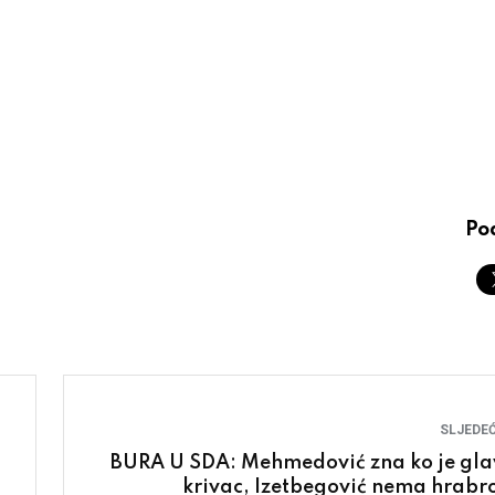
Pod
SLJEDEĆ
BURA U SDA: Mehmedović zna ko je gla
krivac, Izetbegović nema hrabro