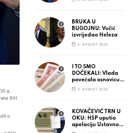
BRUKA U
BUGOJNU: Vučić
izvrijeđao Heleza
5. AVGUST 2026.
I TO SMO
DOČEKALI: Vlada
povećala osnovicu
za obračun plaća
3. AVGUST 2026.
OR-a,
budžetskim
brane BiH
korisnicima
KOVAČEVIĆ TRN U
šli u
OKU: HSP uputio
apelaciju Ustavnom
sudu BiH