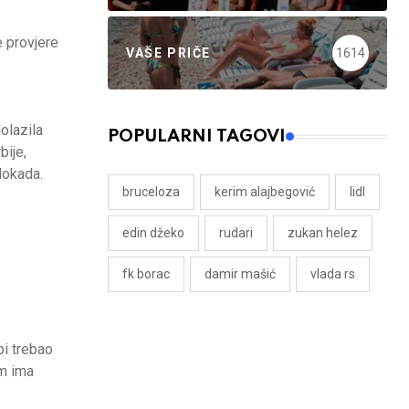
e provjere
VAŠE PRIČE
1614
dolazila
POPULARNI TAGOVI
bije,
lokada.
bruceloza
kerim alajbegović
lidl
edin džeko
rudari
zukan helez
fk borac
damir mašić
vlada rs
.
bi trebao
om ima