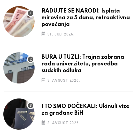
RADUJTE SE NARODI: Isplata
mirovina za 5 dana, retroaktivna
povećanja
31. JULI 2026.
BURA U TUZLI: Trajna zabrana
rada univerzitetu, provedba
sudskih odluka
3. AVGUST 2026.
I TO SMO DOČEKALI: Ukinuli vize
za građane BiH
3. AVGUST 2026.