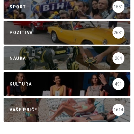
SPORT
1551
POZITIVA
2631
NAUKA
264
KULTURA
491
VAŠE PRIČE
1614