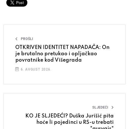
PROŠLI
OTKRIVEN IDENTITET NAPADAČA: On
je brutalno pretukao i opljačkao
povratnike kod Višegrada
6. AVGUST 2026.
SLJEDEĆI
KO JE SLJEDEĆI? Duška Jurišić pita
hoće li pojedinci u RS-u trebati
"ausvajs"