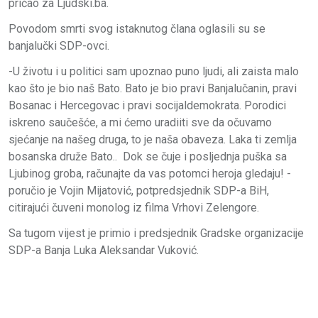
pričao za Ljudski.ba.
Povodom smrti svog istaknutog člana oglasili su se
banjalučki SDP-ovci.
-U životu i u politici sam upoznao puno ljudi, ali zaista malo
kao što je bio naš Bato. Bato je bio pravi Banjalučanin, pravi
Bosanac i Hercegovac i pravi socijaldemokrata. Porodici
iskreno saučešće, a mi ćemo uradiiti sve da očuvamo
sjećanje na našeg druga, to je naša obaveza. Laka ti zemlja
bosanska druže Bato.. Dok se čuje i posljednja puška sa
Ljubinog groba, računajte da vas potomci heroja gledaju! -
poručio je Vojin Mijatović, potpredsjednik SDP-a BiH,
citirajući čuveni monolog iz filma Vrhovi Zelengore.
Sa tugom vijest je primio i predsjednik Gradske organizacije
SDP-a Banja Luka Aleksandar Vuković.