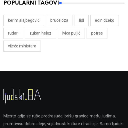
POPULARNI TAGOVI
kerim alajbegović
bruceloza
lidl
edin džeko
rudari
zukan helez
ivica puljić
potres
vijeće ministara
Mjesto gdje se ruše predrasude, brišu granice među ljudima,
promovišu dobre ideje, vrijednosti kulture i tradicije. Samo ljudski