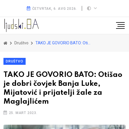
ČETVRTAK, 6. AVG 2026.
Društvo
TAKO JE GOVORIO BATO: Otišao je dobri čovjek Banja Luke, Mijatović i prijatelji žale za Maglajlićem
DRUŠTVO
TAKO JE GOVORIO BATO: Otišao
je dobri čovjek Banja Luke,
Mijatović i prijatelji žale za
Maglajlićem
25. MART 2023.