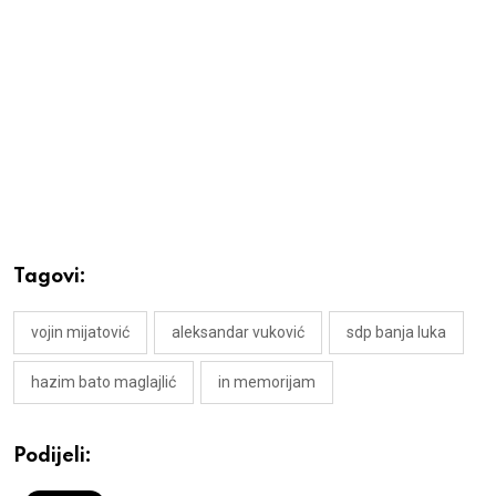
Tagovi:
vojin mijatović
aleksandar vuković
sdp banja luka
hazim bato maglajlić
in memorijam
Podijeli: