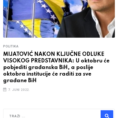
POLITIKA
UKE
VOJIN MIJATOVIĆ: „Dodik je jasan
ru će
skriva svoju politiku i ne voli Bosnu 
Hercegovinu, ovo je zadnja šansa
okrenemo točak istorije“
5. JUNI 2022.
Traži