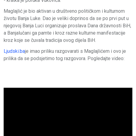
- kratka je poruka Vukovića.
Maglajlić je bio aktivan u društveno političkom i kulturnom
životu Banja Luke. Dao je veliki doprinos da se po prvi put u
njegovoj Banja Luci organizuje proslava Dana državnosti BiH,
a Banjalučani ga pamte i kroz razne kulturne manifestacije
kroz koje se čuvala tradicija ovog dijela BiH.
Ljudski.ba
je imao priliku razgovarati s Maglajlićem i ovo je
prilika da se podsjetimo tog razgovora. Pogledajte video: