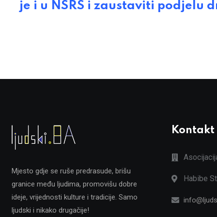
je i u NSRS i zaustaviti podjelu 
Kontakt
Asocijaci
Mjesto gdje se ruše predrasude, brišu
Habibe St
granice među ljudima, promovišu dobre
ideje, vrijednosti kulture i tradicije. Samo
info@ljuds
ljudski i nikako drugačije!