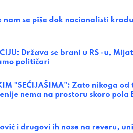
nam se piše dok nacionalisti kradu
U: Država se brani u RS -u, Mijat
samo političari
 "SEĆIJAŠIMA": Zato nikoga od t
ecenije nema na prostoru skoro pola
ić i drugovi ih nose na reveru, uni