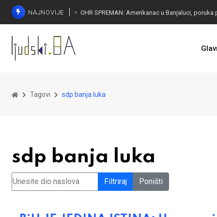
NAJNOVIJE
Glav
SORECA ZADOVOLJAN: Važan korak BiH ka EU
Tagovi
sdp banja luka
sdp banja luka
Unesite dio naslova
Filtriraj
Poništi