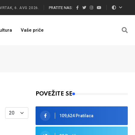
PRATITE NAS:
VRTAK, 6. AVG 2026.
ultura
Vaše priče
POVEŽITE SE
Display #
109,624 Pratilaca