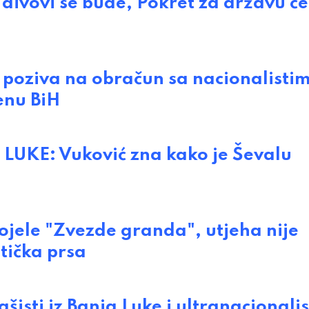
divovi se bude, Pokret za državu će
 poziva na obračun sa nacionalisti
enu BiH
KE: Vuković zna kako je Ševalu
jele "Zvezde granda", utjeha nije
stička prsa
ti iz Banja Luke i ultranacionalist