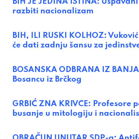
BiH JE JEDINA ISTINA: Uspavani 
razbiti nacionalizam
BIH, ILI RUSKI KOLHOZ: Vuković
će dati zadnju šansu za jedinstv
BOSANSKA ODBRANA IZ BANJA LU
Bosancu iz Brčkog
GRBIĆ ZNA KRIVCE: Profesore po
busanje u mitologiju i nacionali
OBRAČUN UNUTAR SDP-a: Antifašis