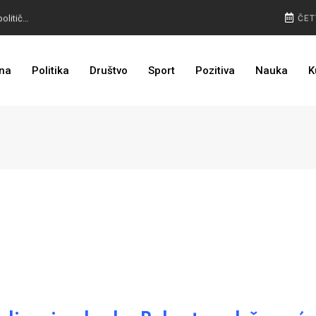
OHR SPREMAN: Amerikanac u Banjaluci, poruka političarima
ČET
ODLUČENO: CIK BIH kaznio stranke zbog preuranjene kampanje
na
Politika
Društvo
Sport
Pozitiva
Nauka
K