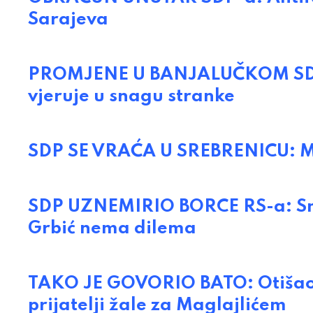
Sarajeva
PROMJENE U BANJALUČKOM SDP-u
vjeruje u snagu stranke
SDP SE VRAĆA U SREBRENICU: Mij
SDP UZNEMIRIO BORCE RS-a: Sme
Grbić nema dilema
TAKO JE GOVORIO BATO: Otišao je
prijatelji žale za Maglajlićem