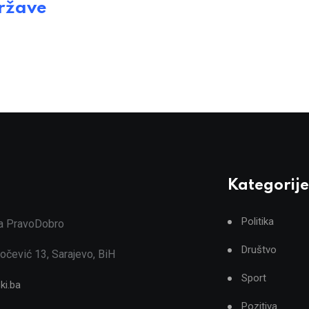
države
Kategorije
Politika
ja PravoDobro
Društvo
očević 13, Sarajevo, BiH
Sport
ki.ba
Pozitiva