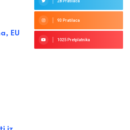
28 Pratilaca
93 Pratilaca
ma, EU
1025 Pretplatnika
i iz