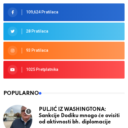
109,624 Pratilaca
28 Pratilaca
93 Pratilaca
1025 Pretplatnika
POPULARNO
PULJIĆ IZ WASHINGTONA:
Sankcije Dodiku mnogo će ovisiti
od aktivnosti bh. diplomacije