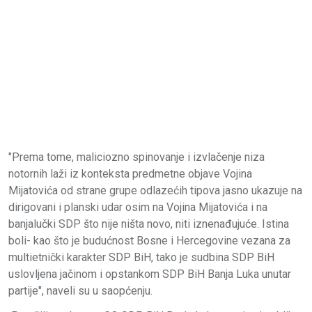
"Prema tome, maliciozno spinovanje i izvlačenje niza
notornih laži iz konteksta predmetne objave Vojina
Mijatovića od strane grupe odlazećih tipova jasno ukazuje na
dirigovani i planski udar osim na Vojina Mijatovića i na
banjalučki SDP što nije ništa novo, niti iznenađujuće. Istina
boli- kao što je budućnost Bosne i Hercegovine vezana za
multietnički karakter SDP BiH, tako je sudbina SDP BiH
uslovljena jačinom i opstankom SDP BiH Banja Luka unutar
partije", naveli su u saopćenju.