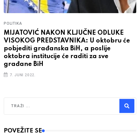
POLITIKA
MIJATOVIĆ NAKON KLJUČNE ODLUKE
VISOKOG PREDSTAVNIKA: U oktobru će
pobjediti građanska BiH, a poslije
oktobra institucije će raditi za sve
građane BiH
7. JUNI 2022.
Traži
Type 2 or more characters for results.
POVEŽITE SE