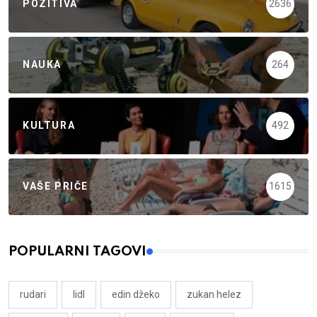
POZITIVA
2636
NAUKA
264
KULTURA
492
VAŠE PRIČE
1615
POPULARNI TAGOVI
rudari
lidl
edin džeko
zukan helez