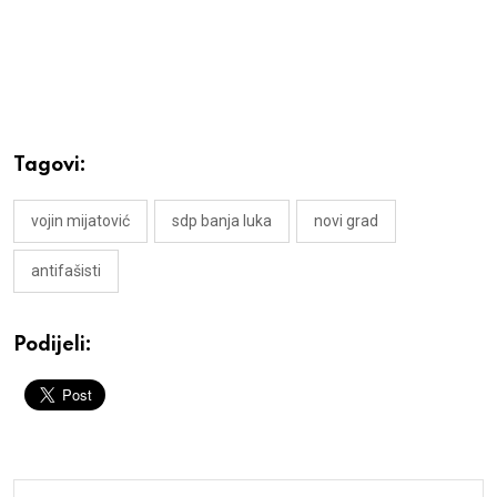
Tagovi:
vojin mijatović
sdp banja luka
novi grad
antifašisti
Podijeli: