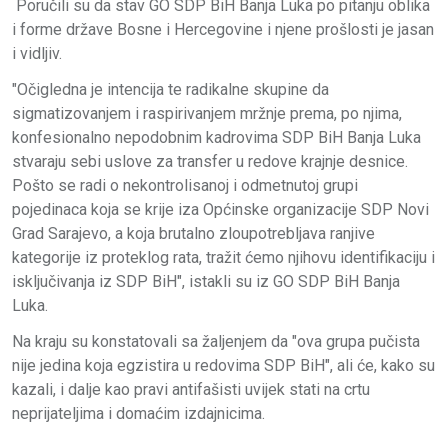
Poručili su da stav GO SDP BiH Banja Luka po pitanju oblika
i forme države Bosne i Hercegovine i njene prošlosti je jasan
i vidljiv.
"Očigledna je intencija te radikalne skupine da
sigmatizovanjem i raspirivanjem mržnje prema, po njima,
konfesionalno nepodobnim kadrovima SDP BiH Banja Luka
stvaraju sebi uslove za transfer u redove krajnje desnice.
Pošto se radi o nekontrolisanoj i odmetnutoj grupi
pojedinaca koja se krije iza Općinske organizacije SDP Novi
Grad Sarajevo, a koja brutalno zloupotrebljava ranjive
kategorije iz proteklog rata, tražit ćemo njihovu identifikaciju i
isključivanja iz SDP BiH", istakli su iz GO SDP BiH Banja
Luka.
Na kraju su konstatovali sa žaljenjem da "ova grupa pučista
nije jedina koja egzistira u redovima SDP BiH", ali će, kako su
kazali, i dalje kao pravi antifašisti uvijek stati na crtu
neprijateljima i domaćim izdajnicima.