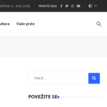
PRATITE NAS:
VRTAK, 6. AVG 2026.
ultura
Vaše priče
Traži
Type 2 or more characters for results.
POVEŽITE SE