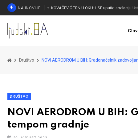
NAJNOVIJE
Glav
Društvo
NOVI AERODROM U BIH: Gradonačelnik zadovolja
DRUŠTVO
NOVI AERODROM U BIH: Gr
tempom gradnje