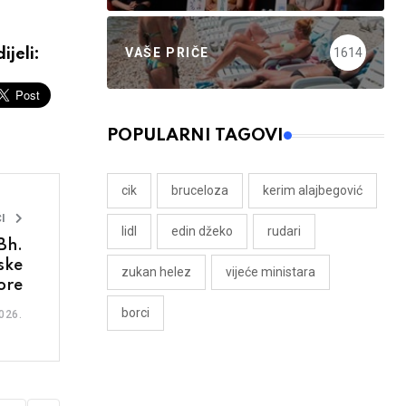
VAŠE PRIČE
1614
ijeli:
POPULARNI TAGOVI
cik
bruceloza
kerim alajbegović
I
lidl
edin džeko
rudari
Bh.
ske
zukan helez
vijeće ministara
ore
borci
026.