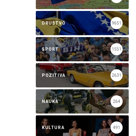
DRUŠTVO
9651
SPORT
1551
POZITIVA
2631
NAUKA
264
KULTURA
491