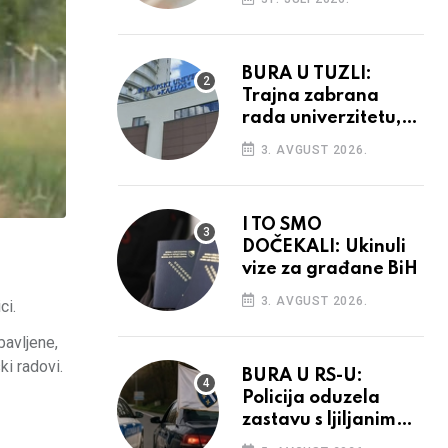
povećanja
BURA U TUZLI:
Trajna zabrana
rada univerzitetu,
provedba sudskih
3. AVGUST 2026.
odluka
I TO SMO
DOČEKALI: Ukinuli
vize za građane BiH
3. AVGUST 2026.
ci.
bavljene,
i radovi.
BURA U RS-U:
Policija oduzela
zastavu s ljiljanima,
uručila prekršajni