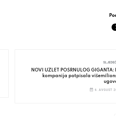
Pod
SLJEDEĆ
NOVI UZLET POSRNULOG GIGANTA: 
kompanija potpisala višemilion
ugov
6. AVGUST 2