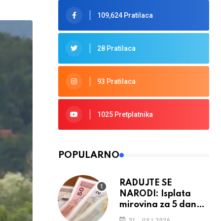
109,624 Pratilaca
28 Pratilaca
93 Pratilaca
1025 Pretplatnika
POPULARNO
RADUJTE SE
NARODI: Isplata
mirovina za 5 dana,
retroaktivna
31. JULI 2026.