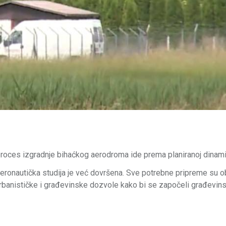
a proces izgradnje bihaćkog aerodroma ide prema planiranoj dinami
 aeronautička studija je već dovršena. Sve potrebne pripreme su o
rbanističke i građevinske dozvole kako bi se započeli građevinsk