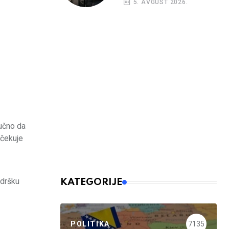
5. AVGUST 2026.
nalog
jučno da
Očekuje
odršku
KATEGORIJE
POLITIKA
7135