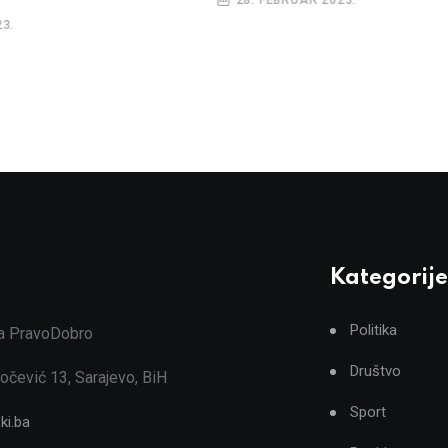
28. FEBRUAR 2023.
3.
Kategorije
Politika
ja PravoDobro
Društvo
očević 13, Sarajevo, BiH
Sport
ki.ba