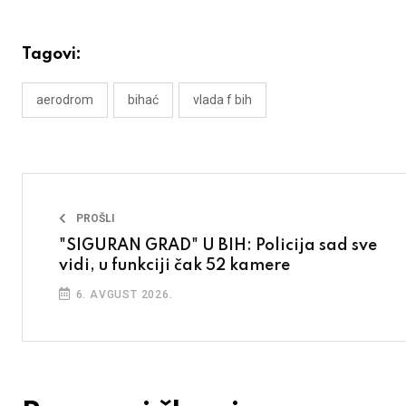
Tagovi:
aerodrom
bihać
vlada f bih
PROŠLI
"SIGURAN GRAD" U BIH: Policija sad sve
vidi, u funkciji čak 52 kamere
6. AVGUST 2026.