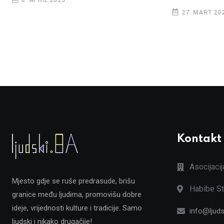
6. APRIL 2023.
27. MART 202
Kontakt
Asocijaci
Mjesto gdje se ruše predrasude, brišu
Habibe St
granice među ljudima, promovišu dobre
ideje, vrijednosti kulture i tradicije. Samo
info@ljuds
ljudski i nikako drugačije!