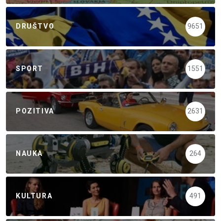
DRUŠTVO
9651
SPORT
1551
POZITIVA
2631
NAUKA
264
KULTURA
491