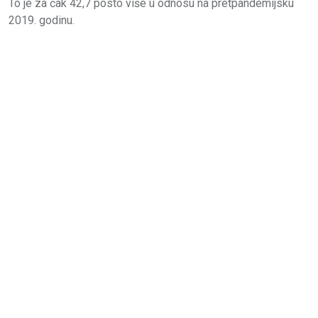
To je za čak 42,7 posto više u odnosu na pretpandemijsku
2019. godinu.