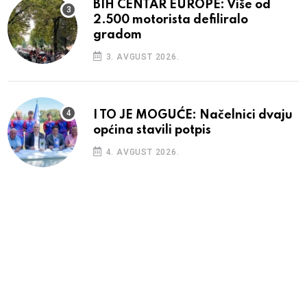
BIH CENTAR EUROPE: Više od
2.500 motorista defiliralo
gradom
3. AVGUST 2026.
I TO JE MOGUĆE: Načelnici dvaju
općina stavili potpis
4. AVGUST 2026.