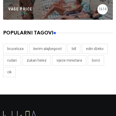
VAŠE PRIČE
1614
POPULARNI TAGOVI
bruceloza
kerim alajbegović
lidl
edin džeko
rudari
zukan helez
vijeće ministara
borci
cik