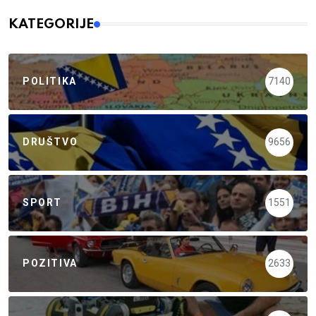
KATEGORIJE
POLITIKA
7140
DRUŠTVO
9656
SPORT
1551
POZITIVA
2633