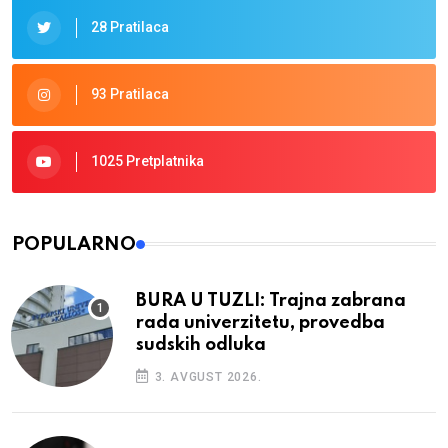
28 Pratilaca
93 Pratilaca
1025 Pretplatnika
POPULARNO
BURA U TUZLI: Trajna zabrana
rada univerzitetu, provedba
sudskih odluka
3. AVGUST 2026.