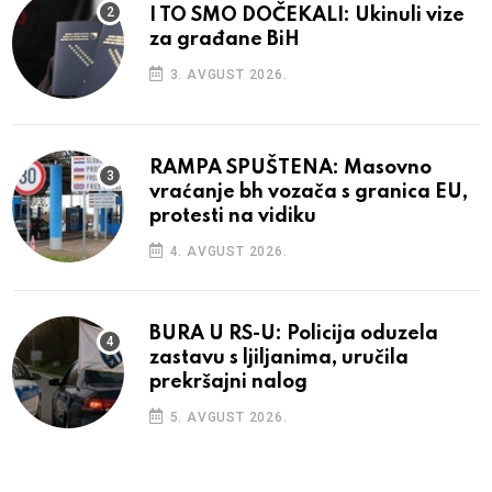
I TO SMO DOČEKALI: Ukinuli vize
za građane BiH
3. AVGUST 2026.
RAMPA SPUŠTENA: Masovno
vraćanje bh vozača s granica EU,
protesti na vidiku
4. AVGUST 2026.
BURA U RS-U: Policija oduzela
zastavu s ljiljanima, uručila
prekršajni nalog
5. AVGUST 2026.