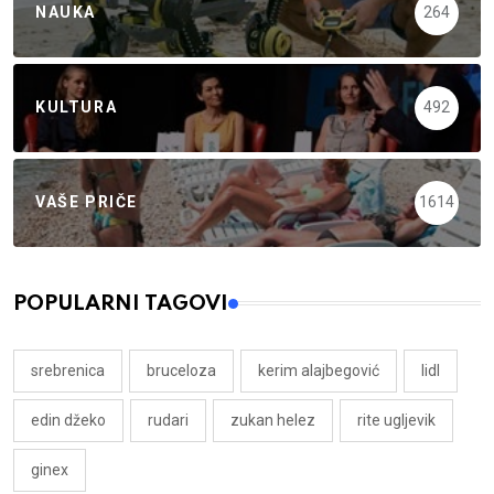
NAUKA
264
KULTURA
492
VAŠE PRIČE
1614
POPULARNI TAGOVI
srebrenica
bruceloza
kerim alajbegović
lidl
edin džeko
rudari
zukan helez
rite ugljevik
ginex