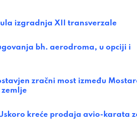
la izgradnja XII transverzale
ovanja bh. aerodroma, u opciji i
tavjen zračni most između Mostar
i zemlje
Uskoro kreće prodaja avio-karata z