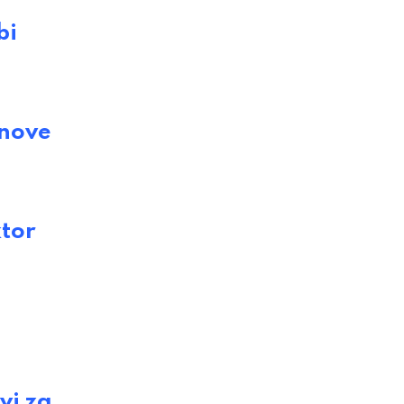
bi
nove
tor
vi za