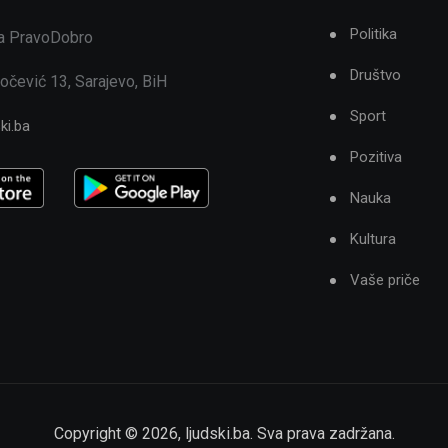
Politika
ja PravoDobro
Društvo
očević 13, Sarajevo, BiH
Sport
ki.ba
Pozitiva
Nauka
Kultura
Vaše priče
Copyright ©
2026
,
ljudski.ba
. Sva prava zadržana.