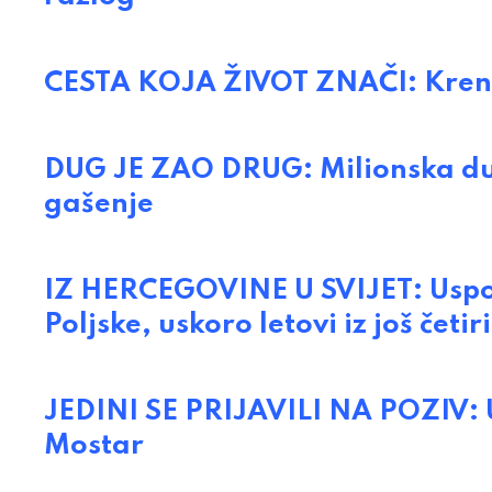
CESTA KOJA ŽIVOT ZNAČI: Krenu
DUG JE ZAO DRUG: Milionska dug
gašenje
IZ HERCEGOVINE U SVIJET: Uspos
Poljske, uskoro letovi iz još četir
JEDINI SE PRIJAVILI NA POZIV: 
Mostar