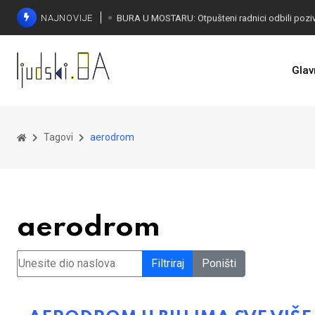
NAJNOVIJE
SORECA ZADOVOLJAN: Važan korak BiH ka EU
Glav
Tagovi
aerodrom
aerodrom
Unesite dio naslova
Filtriraj
Poništi