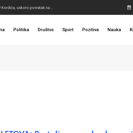
BURA U MOSTARU: Otpušteni radnici odbili poziv Kordića, uskoro povratak na posao
na
Politika
Društvo
Sport
Pozitiva
Nauka
K
I TO SMO DOČEKALI: Grad u BiH prvi put dobio sredstva EU