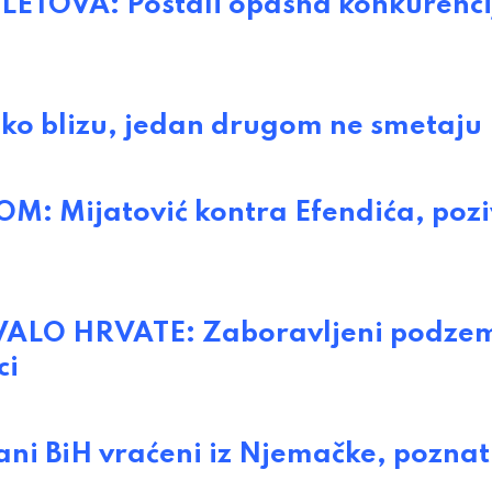
ETOVA: Postali opasna konkurenci
 blizu, jedan drugom ne smetaju
 Mijatović kontra Efendića, pozi
LO HRVATE: Zaboravljeni podze
ci
 BiH vraćeni iz Njemačke, poznat