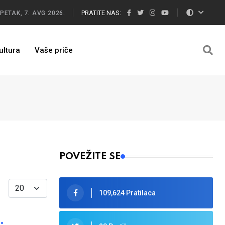
PRATITE NAS:
PETAK, 7. AVG 2026.
ultura
Vaše priče
POVEŽITE SE
Display #
109,624 Pratilaca