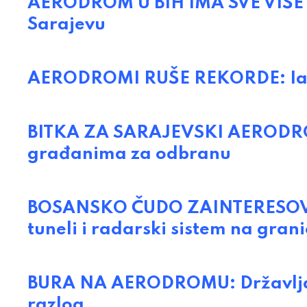
AERODROM U BIH IMA SVE VIŠE L
Sarajevu
AERODROMI RUŠE REKORDE: Iako
BITKA ZA SARAJEVSKI AERODROM:
građanima za odbranu
BOSANSKO ČUDO ZAINTERESOVA
tuneli i radarski sistem na grani
BURA NA AERODROMU: Državljani
razlog