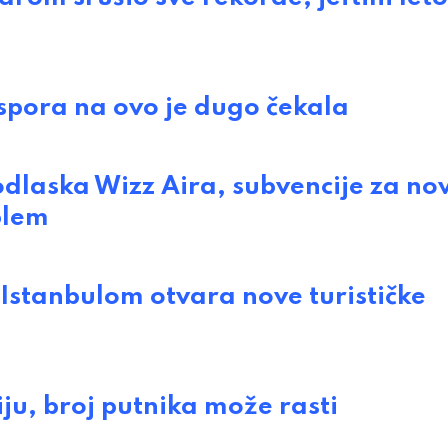
pora na ovo je dugo čekala
aska Wizz Aira, subvencije za no
blem
stanbulom otvara nove turističke
u, broj putnika može rasti