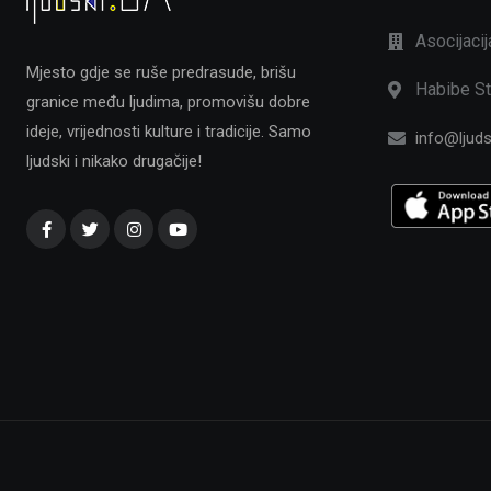
Asocijaci
Mjesto gdje se ruše predrasude, brišu
Habibe St
granice među ljudima, promovišu dobre
ideje, vrijednosti kulture i tradicije. Samo
info@ljuds
ljudski i nikako drugačije!