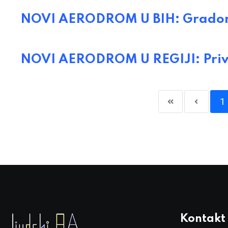
NOVI AERODROM U BIH: Gradon
NOVI AERODROM U REGIJI: Priva
1
Kontakt