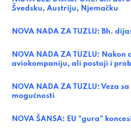
Švedsku, Austriju, Njemačku
NOVA NADA ZA TUZLU: Bh. dijas
NOVA NADA ZA TUZLU: Nakon odl
aviokompaniju, ali postoji i pro
NOVA NADA ZA TUZLU: Veza sa I
mogućnosti
NOVA ŠANSA: EU "gura" koncesij