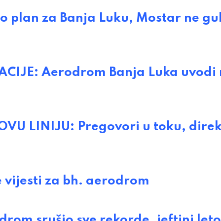
io plan za Banja Luku, Mostar ne gu
CIJE: Aerodrom Banja Luka uvodi 
 LINIJU: Pregovori u toku, direk
vijesti za bh. aerodrom
om srušio sve rekorde, jeftini leto