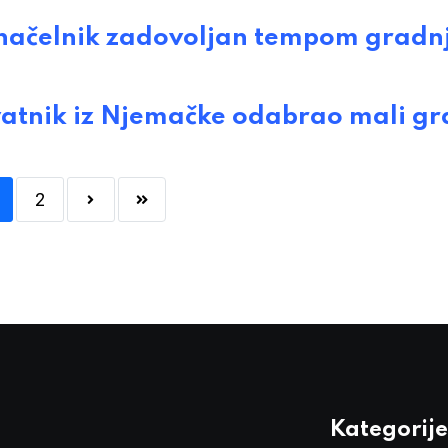
ačelnik zadovoljan tempom gradn
tnik iz Njemačke odabrao mali gr
2
Kategorije