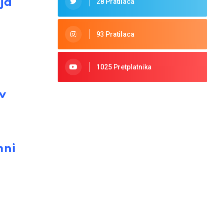
ja
28 Pratilaca
93 Pratilaca
1025 Pretplatnika
v
mni