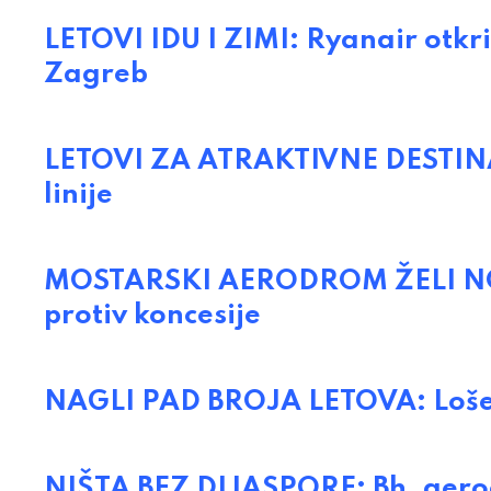
LETOVI IDU I ZIMI: Ryanair otkr
Zagreb
LETOVI ZA ATRAKTIVNE DESTINA
linije
MOSTARSKI AERODROM ŽELI NOVU
protiv koncesije
NAGLI PAD BROJA LETOVA: Loše 
NIŠTA BEZ DIJASPORE: Bh. aerodr