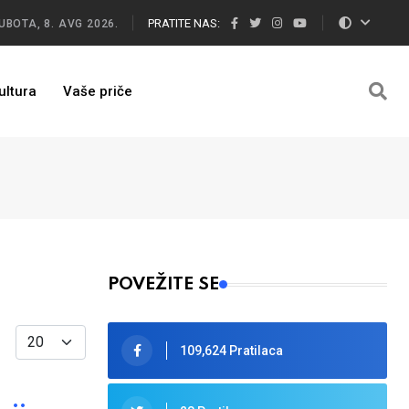
PRATITE NAS:
UBOTA, 8. AVG 2026.
ultura
Vaše priče
POVEŽITE SE
Display #
109,624 Pratilaca