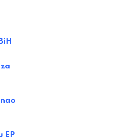
BiH
 za
znao
u EP