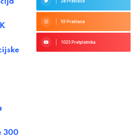
cija
28 Pratilaca
93 Pratilaca
NK
1025 Pretplatnika
ijske
a
e 300