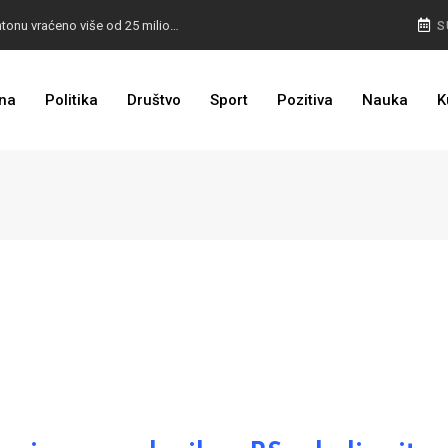
I TO SMO DOČEKALI: U 4 godine građanima u kantonu vraćeno više od 25 miliona KM
S
I TO JE BIH: Prvašićima 50 ruksaka sa školskim priborom
na
Politika
Društvo
Sport
Pozitiva
Nauka
K