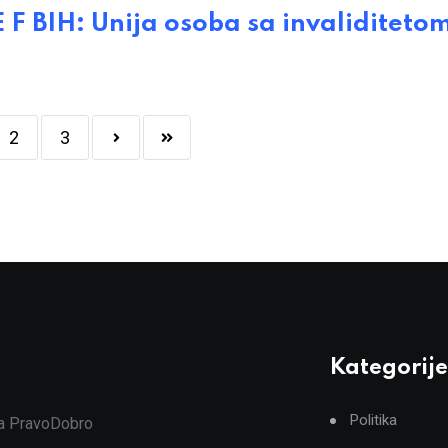
IH: Unija osoba sa invaliditeto
2
3
Kategorije
Politika
ja PravoDobro