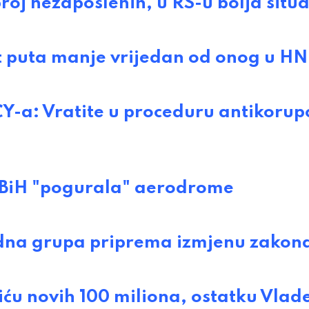
j nezaposlenih, u RS-u bolja situa
et puta manje vrijedan od onog u H
a: Vratite u proceduru antikorupc
 BiH "pogurala" aerodrome
na grupa priprema izmjenu zakon
u novih 100 miliona, ostatku Vlad