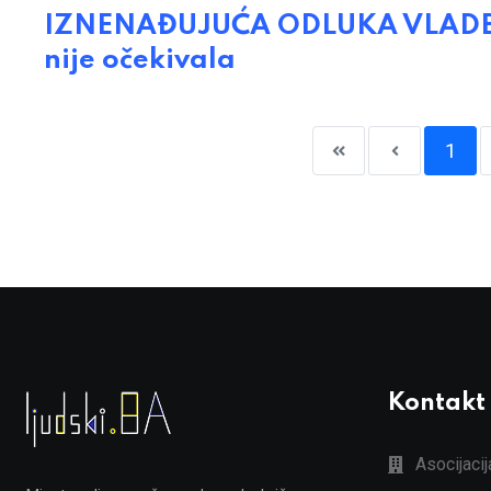
IZNENAĐUJUĆA ODLUKA VLADE F B
nije očekivala
1
Kontakt
Asocijaci