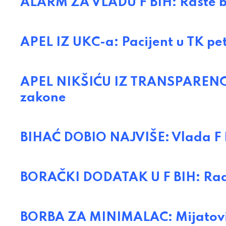
ALARM ZA VLADU F BIH: Raste bro
APEL IZ UKC-a: Pacijent u TK p
APEL NIKŠIĆU IZ TRANSPARENCY-
zakone
BIHAĆ DOBIO NAJVIŠE: Vlada F
BORAČKI DODATAK U F BIH: Rad
BORBA ZA MINIMALAC: Mijatović