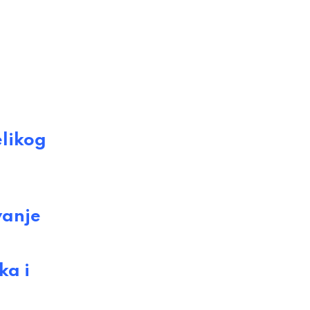
elikog
vanje
ka i