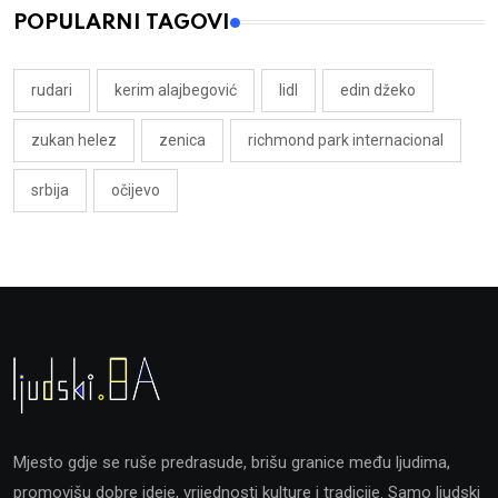
POPULARNI TAGOVI
rudari
kerim alajbegović
lidl
edin džeko
zukan helez
zenica
richmond park internacional
srbija
očijevo
Mjesto gdje se ruše predrasude, brišu granice među ljudima,
promovišu dobre ideje, vrijednosti kulture i tradicije. Samo ljudski