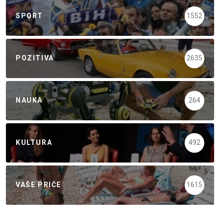
SPORT
1552
POZITIVA
2635
NAUKA
264
KULTURA
492
VAŠE PRIČE
1615