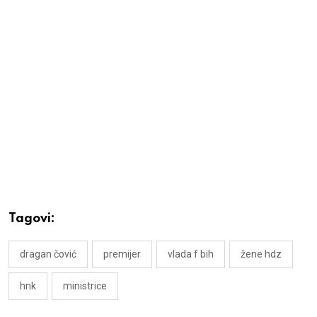
Tagovi:
dragan čović
premijer
vlada f bih
žene hdz
hnk
ministrice