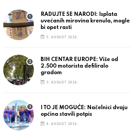
RADUJTE SE NARODI: Isplata
uvećanih mirovina krenula, mogle
bi opet rasti
5. AVGUST 2026.
BIH CENTAR EUROPE: Više od
2.500 motorista defiliralo
gradom
3. AVGUST 2026.
I TO JE MOGUĆE: Načelnici dvaju
općina stavili potpis
4. AVGUST 2026.