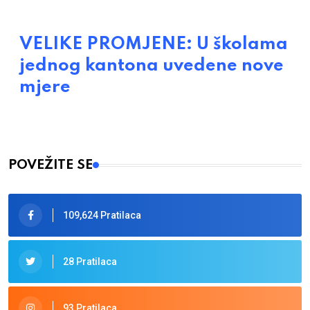
VELIKE PROMJENE: U školama
jednog kantona uvedene nove
mjere
POVEŽITE SE
109,624 Pratilaca
28 Pratilaca
93 Pratilaca