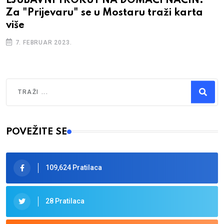
LJUBAVNI TROKUT NA DOMAĆI NAČIN:
Za "Prijevaru" se u Mostaru traži karta
više
7. FEBRUAR 2023.
Traži
Type 2 or more characters for results.
POVEŽITE SE
109,624 Pratilaca
28 Pratilaca