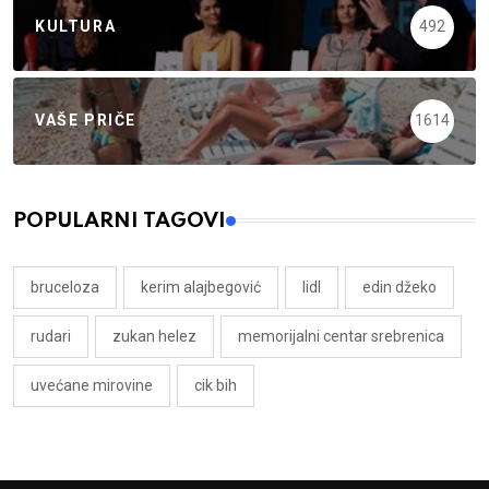
KULTURA
492
VAŠE PRIČE
1614
POPULARNI TAGOVI
bruceloza
kerim alajbegović
lidl
edin džeko
rudari
zukan helez
memorijalni centar srebrenica
uvećane mirovine
cik bih