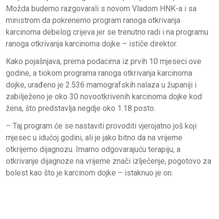
Možda budemo razgovarali s novom Vladom HNK-a i sa
ministrom da pokrenemo program ranoga otkrivanja
karcinoma debelog crijeva jer se trenutno radi i na programu
ranoga otkrivanja karcinoma dojke – ističe direktor.
Kako pojašnjava, prema podacima iz prvih 10 mjeseci ove
godine, a tiokom programa ranoga otkrivanja karcinoma
dojke, urađeno je 2.536 mamografskih nalaza u županiji i
zabilježeno je oko 30 novootkrivenih karcinoma dojke kod
žena, što predstavlja negdje oko 1.18 posto.
– Taj program će se nastaviti provoditi vjerojatno još koji
mjesec u idućoj godini, ali je jako bitno da na vrijeme
otkrijemo dijagnozu. Imamo odgovarajuću terapiju, a
otkrivanje dijagnoze na vrijeme znači izlječenje, pogotovo za
bolest kao što je karcinom dojke – istaknuo je on.