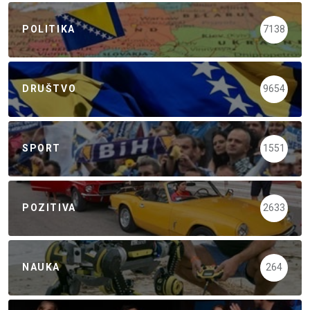
POLITIKA
7138
DRUŠTVO
9654
SPORT
1551
POZITIVA
2633
NAUKA
264