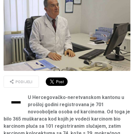
PODIJELI
–
U Hercegovačko-neretvanskom kantonu u
prošloj godini registrovana je 701
novooboljela osoba od karcinoma. Od toga je
bilo 365 muškaraca kod kojih je vodeći karcinom bio
karcinom pluća sa 101 registriranim slučajem, zatim
karcinom kolorektuma sa 74, kože s 29, mokraćnog