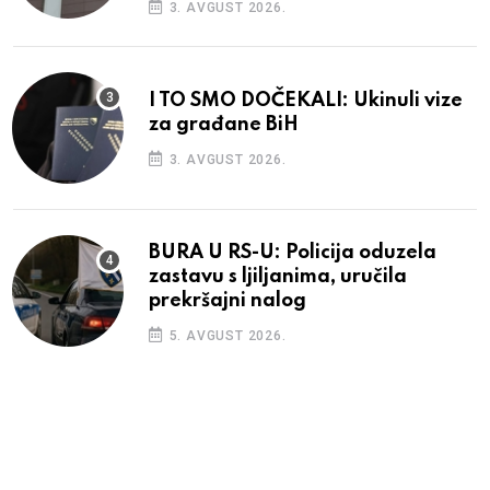
3. AVGUST 2026.
I TO SMO DOČEKALI: Ukinuli vize
za građane BiH
3. AVGUST 2026.
BURA U RS-U: Policija oduzela
zastavu s ljiljanima, uručila
prekršajni nalog
5. AVGUST 2026.