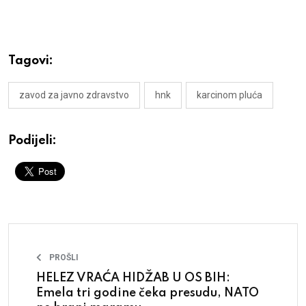
Tagovi:
zavod za javno zdravstvo
hnk
karcinom pluća
Podijeli:
PROŠLI
HELEZ VRAĆA HIDŽAB U OS BIH:
Emela tri godine čeka presudu, NATO