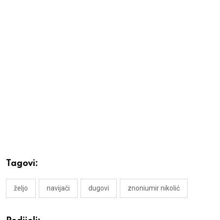
Tagovi:
željo
navijači
dugovi
znoniumir nikolić