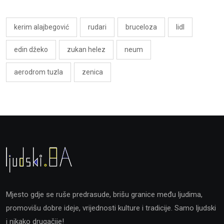
kerim alajbegović
rudari
bruceloza
lidl
edin džeko
zukan helez
neum
aerodrom tuzla
zenica
Mjesto gdje se ruše predrasude, brišu granice među ljudima,
promovišu dobre ideje, vrijednosti kulture i tradicije. Samo ljudski
i nikako drugačije!