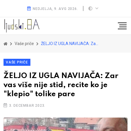
NEDJELJA, 9. AVG 2026.
Vaše priče
ŽELJO IZ UGLA NAVIJAČA: Zar vas više nije stid, recite ko je "klepio" tolike pare
VAŠE PRIČE
ŽELJO IZ UGLA NAVIJAČA: Zar
vas više nije stid, recite ko je
"klepio" tolike pare
3. DECEMBAR 2023.