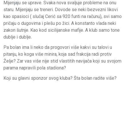
Mijenjaju se uprave. Svaka nova svaljuje probleme na onu
staru. Mijenjaju se treneri. Dovode se neki bezvezni likovi
kao spasioci ( slučaj Cerić sa 920 funti na računu), svi samo
pričaju o dugovima i plešu po žici. A konstanto vlada neki
zakon šutnje. Kao kod sicilijanske mafije. A klub samo tone
dublje i dublje.
Pa bolan ima li neko da progovori više kakvi su talovi u
pitanju, ko koga više minira, koja sad frakcija radi protiv
Želje? Zar vas više nije stid vlastitih navijača
koji su svojom
parama napravili pola stadiona?
Koji su glavni sponzor svog kluba? Šta bolan radite više?