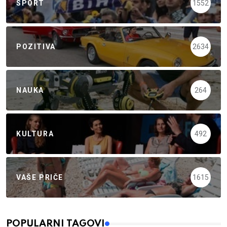
SPORT
1552
POZITIVA
2634
NAUKA
264
KULTURA
492
VAŠE PRIČE
1615
POPULARNI TAGOVI