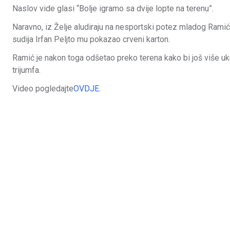
Naslov vide glasi “Bolje igramo sa dvije lopte na terenu”.
Naravno, iz Želje aludiraju na nesportski potez mladog Ramića 
sudija Irfan Peljto mu pokazao crveni karton.
Ramić je nakon toga odšetao preko terena kako bi još više uk
trijumfa.
Video pogledajte
OVDJE.