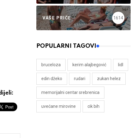
VAŠE PRIČE
1614
POPULARNI TAGOVI
bruceloza
kerim alajbegović
lidl
edin džeko
rudari
zukan helez
memorijalni centar srebrenica
ijeli:
uvećane mirovine
cik bih