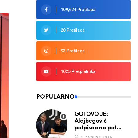
109,624 Pratilaca
28 Pratilaca
93 Pratilaca
1025 Pretplatnika
POPULARNO
GOTOVO JE:
Alajbegović
potpisao na pet
godina
2. AVGUST 2026.