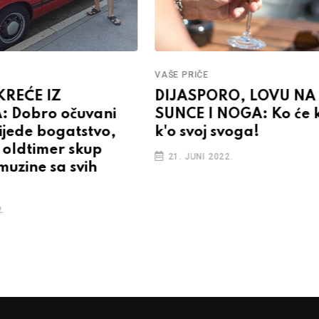
VAŠE PRIČE
KREĆE IZ
DIJASPORO, LOVU NA
: Dobro očuvani
SUNCE I NOGA: Ko će 
rijede bogatstvo,
k'o svoj svoga!
 oldtimer skup
21. JUNI 2022.
imuzine sa svih
.