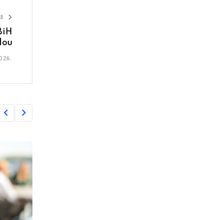
I
BiH
dou
026.