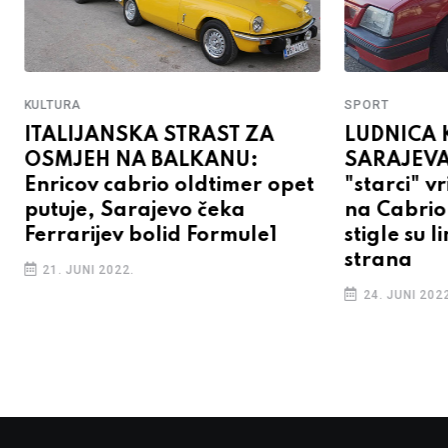
KULTURA
SPORT
ITALIJANSKA STRAST ZA
LUDNICA 
OSMJEH NA BALKANU:
SARAJEVA
Enricov cabrio oldtimer opet
"starci" v
putuje, Sarajevo čeka
na Cabrio
Ferrarijev bolid Formule1
stigle su l
strana
21. JUNI 2022.
24. JUNI 2022