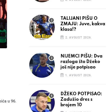
TALIJANI PIŠU O
ZMAJU: Juve, kakva
klasa!?
2. AVGUST 2026.
NIJEMCI PIŠU: Dva
razloga što Džeko
još nije potpisao
1. AVGUST 2026.
DŽEKO POTPISAO:
Zadužio dres s
ića u 96.
brojem 10