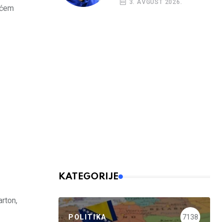
3. AVGUST 2026.
većem
KATEGORIJE
arton,
POLITIKA
7138