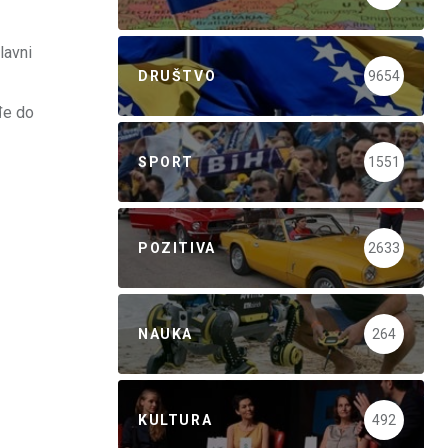
lavni
DRUŠTVO
9654
đe do
SPORT
1551
POZITIVA
2633
NAUKA
264
KULTURA
492