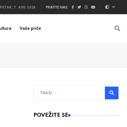
PRATITE NAS:
PETAK, 7. AVG 2026.
ultura
Vaše priče
Traži
Type 2 or more characters for results.
POVEŽITE SE