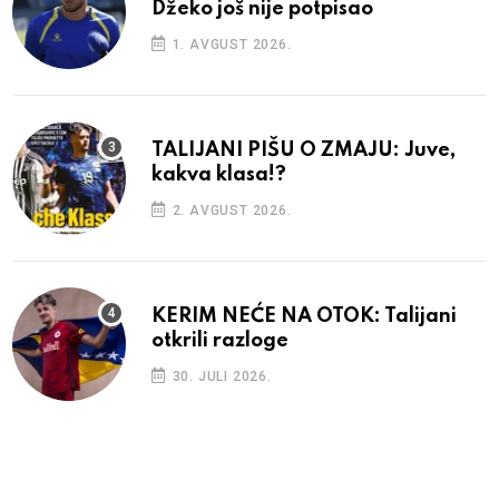
Džeko još nije potpisao
1. AVGUST 2026.
TALIJANI PIŠU O ZMAJU: Juve,
kakva klasa!?
2. AVGUST 2026.
KERIM NEĆE NA OTOK: Talijani
otkrili razloge
30. JULI 2026.