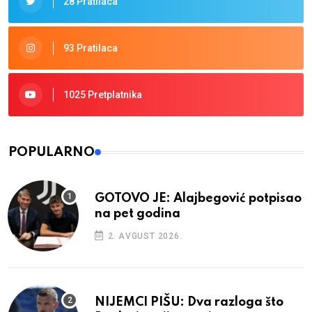
28 Pratilaca
93 Pratilaca
1025 Pretplatnika
POPULARNO
GOTOVO JE: Alajbegović potpisao
na pet godina
2. AVGUST 2026.
NIJEMCI PIŠU: Dva razloga što