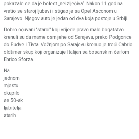
pokazalo se da je bolest „neizlječiva“. Nakon 11 godina
vratio se staroj ljubavi i stigao je sa Opel Asconom u
Sarajevo. Njegov auto je jedan od dva koja postoje u Srbiji.
Dobro očuvani "starci" koji vrijede pravo malo bogatstvo
krenuli su da mame osmijehe od Sarajeva, preko Podgorice
do Budve i Tivta. Vožnjom po Sarajevu krenuo je treći Cabrio
oldtimer skup koji organizuje Italijan sa bosanskim ćeifom
Enrico Sforza.
Na
jednom
mjestu
okupilo
se 50-ak
ljubitelja
starih