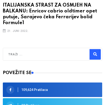
ITALIJANSKA STRAST ZA OSMJEH NA
BALKANU: Enricov cabrio oldtimer opet
putuje, Sarajevo čeka Ferrarijev bolid
Formule1
21. JUNI 2022.
Traži
Type 2 or more characters for results.
POVEŽITE SE
109,624 Pratilaca