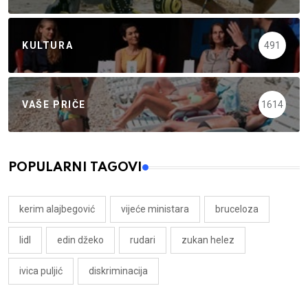
KULTURA
491
VAŠE PRIČE
1614
POPULARNI TAGOVI
kerim alajbegović
vijeće ministara
bruceloza
lidl
edin džeko
rudari
zukan helez
ivica puljić
diskriminacija