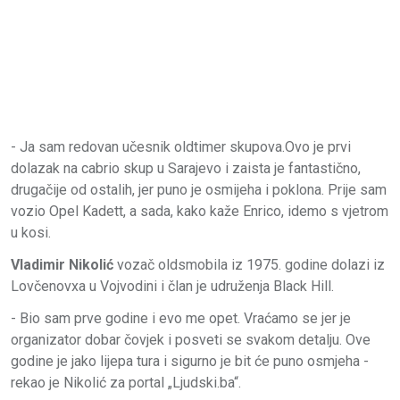
- Ja sam redovan učesnik oldtimer skupova.Ovo je prvi
dolazak na cabrio skup u Sarajevo i zaista je fantastično,
drugačije od ostalih, jer puno je osmijeha i poklona. Prije sam
vozio Opel Kadett, a sada, kako kaže Enrico, idemo s vjetrom
u kosi.
Vladimir Nikolić
vozač oldsmobila iz 1975. godine dolazi iz
Lovčenovxa u Vojvodini i član je udruženja Black Hill.
- Bio sam prve godine i evo me opet. Vraćamo se jer je
organizator dobar čovjek i posveti se svakom detalju. Ove
godine je jako lijepa tura i sigurno je bit će puno osmjeha -
rekao je Nikolić za portal „Ljudski.ba“.