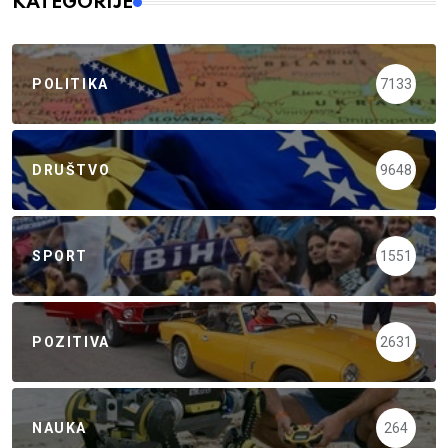
KATEGORIJE
POLITIKA
7133
DRUŠTVO
9648
SPORT
1551
POZITIVA
2631
NAUKA
264