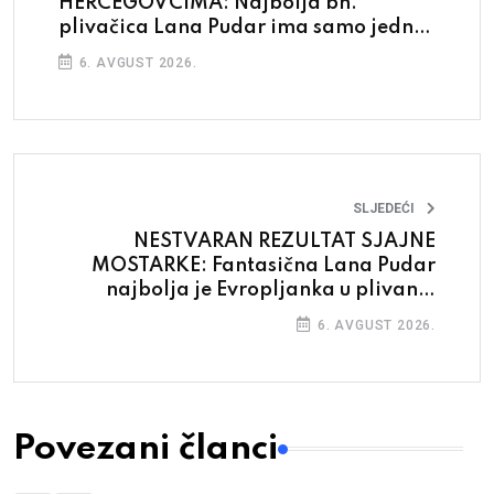
HERCEGOVCIMA: Najbolja bh.
plivačica Lana Pudar ima samo jednu
želju
6. AVGUST 2026.
SLJEDEĆI
NESTVARAN REZULTAT SJAJNE
MOSTARKE: Fantasična Lana Pudar
najbolja je Evropljanka u plivanju
delfin-tehnikom!
6. AVGUST 2026.
Povezani članci