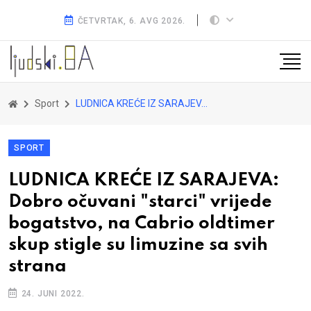
ČETVRTAK, 6. AVG 2026.
Sport
LUDNICA KREĆE IZ SARAJEVA: Dobro očuvani "starci" vrijede bogatstvo, na Cabrio oldtimer skup stigle su limuzine sa svih strana
SPORT
LUDNICA KREĆE IZ SARAJEVA:
Dobro očuvani "starci" vrijede
bogatstvo, na Cabrio oldtimer
skup stigle su limuzine sa svih
strana
24. JUNI 2022.