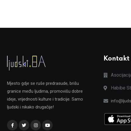
Kontakt
Asocijaci
Mjesto gdje se ruše predrasude, brišu
Habibe St
granice među ljudima, promovišu dobre
ideje, vrijednosti kulture i tradicije. Samo
info@ljuds
ljudski i nikako drugačije!