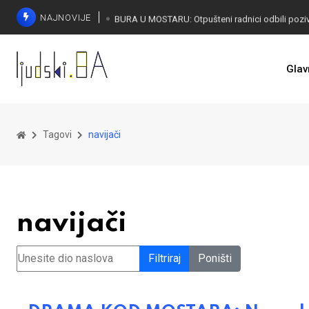
NAJNOVIJE
SORECA ZADOVOLJAN: Važan korak BiH ka EU
Glav
Tagovi
navijači
navijači
Unesite dio naslova
Filtriraj
Poništi