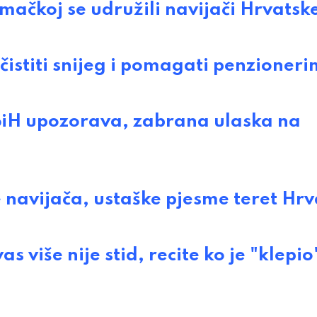
oj se udružili navijači Hrvatske
istiti snijeg i pomagati penzioner
H upozorava, zabrana ulaska na
avijača, ustaške pjesme teret Hrv
više nije stid, recite ko je "klepio