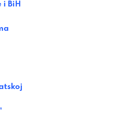
 i BiH
ima
atskoj
"