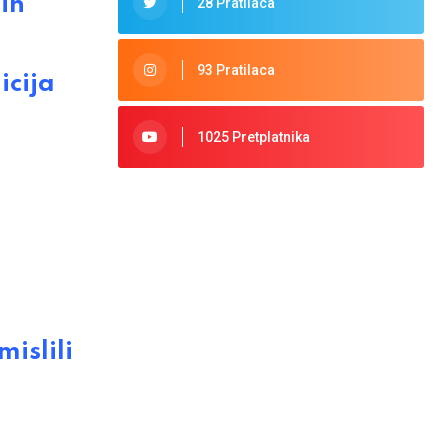
ih
28 Pratilaca
93 Pratilaca
icija
1025 Pretplatnika
a
islili