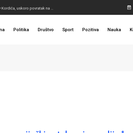
BURA U MOSTARU: Otpušteni radnici odbili poziv Kordića, uskoro povratak na posao
na
Politika
Društvo
Sport
Pozitiva
Nauka
K
I TO SMO DOČEKALI: Grad u BiH prvi put dobio sredstva EU