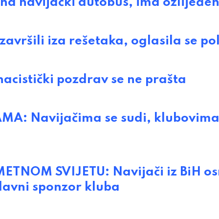
navijački autobus, ima ozlijeđen
avršili iza rešetaka, oglasila se pol
nacistički pozdrav se ne prašta
: Navijačima se sudi, klubovim
NOM SVIJETU: Navijači iz BiH osm
lavni sponzor kluba