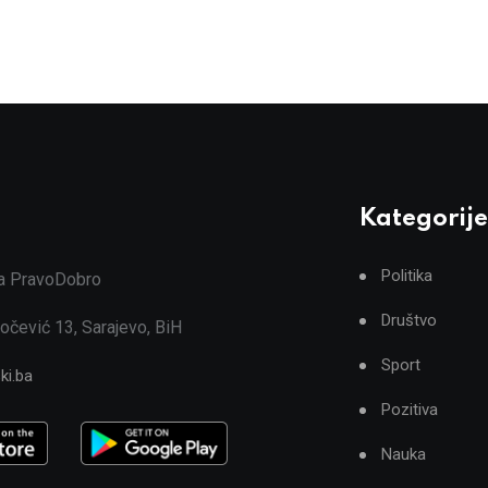
Kategorije
Politika
ja PravoDobro
Društvo
očević 13, Sarajevo, BiH
Sport
ki.ba
Pozitiva
Nauka