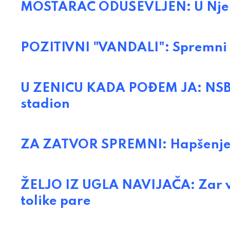
MOSTARAC ODUŠEVLJEN: U Njemačk
POZITIVNI "VANDALI": Spremni č
U ZENICU KADA POĐEM JA: NSBi
stadion
ZA ZATVOR SPREMNI: Hapšenje n
ŽELJO IZ UGLA NAVIJAČA: Zar vas 
tolike pare