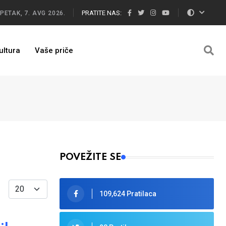
PRATITE NAS:
PETAK, 7. AVG 2026.
ultura
Vaše priče
POVEŽITE SE
Display #
109,624 Pratilaca