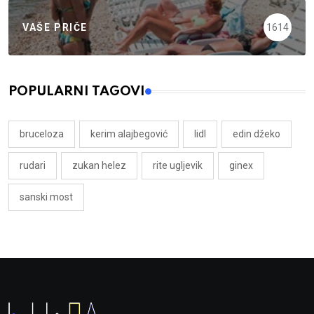
VAŠE PRIČE
1614
POPULARNI TAGOVI
bruceloza
kerim alajbegović
lidl
edin džeko
rudari
zukan helez
rite ugljevik
ginex
sanski most