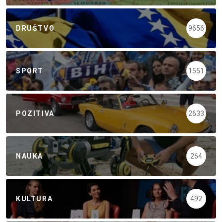
DRUŠTVO
9656
SPORT
1551
POZITIVA
2633
NAUKA
264
KULTURA
492