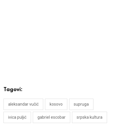
Tagovi:
aleksandar vučić
kosovo
supruga
ivica puljić
gabriel escobar
srpska kultura