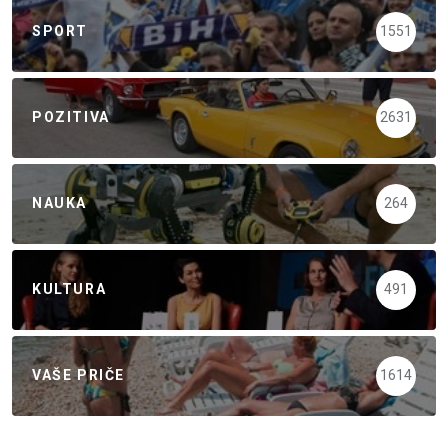
SPORT
1551
POZITIVA
2631
NAUKA
264
KULTURA
491
VAŠE PRIČE
1614