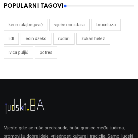
POPULARNI TAGOVI
kerim alajbegović
vijeće ministara
bruceloza
lidl
edin džeko
rudari
zukan helez
ivica puljić
potres
Mjesto gdje se ruše predrasude, brišu granice među ljudima,
promovišu dobre ideje, vrijednosti kulture i tradicije. Samo ljudski