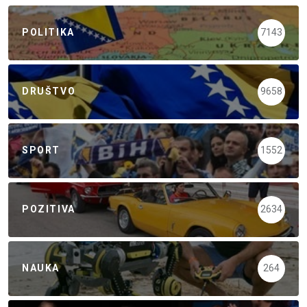
POLITIKA
7143
DRUŠTVO
9658
SPORT
1552
POZITIVA
2634
NAUKA
264