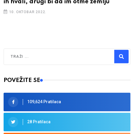
ih hvali, drugi bi da im otme zemlju
10. OKTOBAR 2022.
Traži
Type 2 or more characters for results.
POVEŽITE SE
109,624 Pratilaca
28 Pratilaca