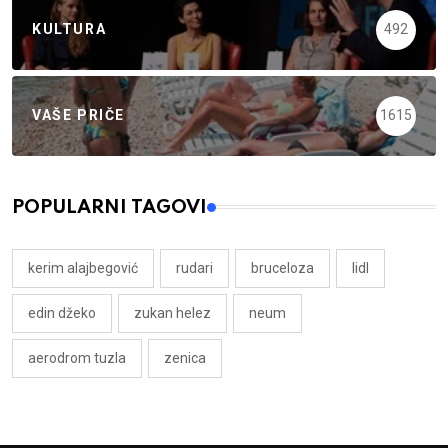
KULTURA
492
VAŠE PRIČE
1615
POPULARNI TAGOVI
kerim alajbegović
rudari
bruceloza
lidl
edin džeko
zukan helez
neum
aerodrom tuzla
zenica