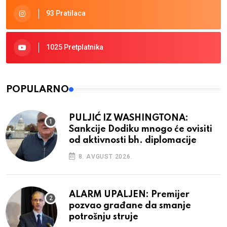
93 Pratilaca
1025 Pretplatnika
POPULARNO
PULJIĆ IZ WASHINGTONA:
Sankcije Dodiku mnogo će ovisiti
od aktivnosti bh. diplomacije
8. AVGUST 2026.
ALARM UPALJEN: Premijer
pozvao građane da smanje
potrošnju struje